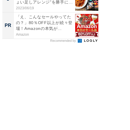
ょい足しアレンジ”を勝手に
ィ”登場
ラ...
2023/06/19
2026/08/0
「え、こんなセールやってた
「え、
の？」80％OFF以上が続々登
の？」8
PR
PR
場！Amazonの本気が...
場！Ama
Amazon
Amazon
Recommended by