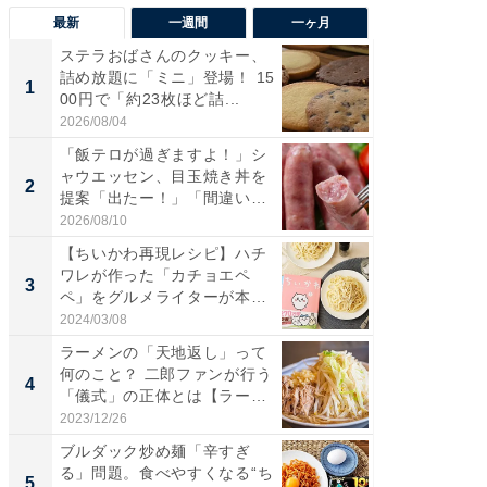
最新
一週間
一ヶ月
ステラおばさんのクッキー、
ステラ
詰め放題に「ミニ」登場！ 15
詰め放題
1
1
00円で「約23枚ほど詰...
00円で「
2026/08/04
2026/08/0
「飯テロが過ぎますよ！」シ
「ガス
ャウエッセン、目玉焼き丼を
た」ガス
2
2
提案「出たー！」「間違いな
盛り無
い...
お...
2026/08/10
2026/08/0
【ちいかわ再現レシピ】ハチ
「はま
ワレが作った「カチョエペ
第3弾開
3
3
ペ」をグルメライターが本気
タが登
で再...
う...
2024/03/08
2026/08/0
ラーメンの「天地返し」って
「正直
何のこと？ 二郎ファンが行う
とは…！
4
4
「儀式」の正体とは【ラー
目は地味
メ...
2023/12/26
2026/08/0
ブルダック炒め麺「辛すぎ
「たま
る」問題。食べやすくなる“ち
グ、新作
5
5