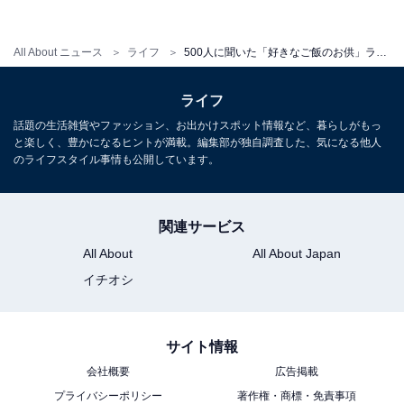
All About ニュース
ライフ
500人に聞いた「好きなご飯のお供」ランキング！ 3位「焼き鮭」2位「明太子」、1位は？
ライフ
話題の生活雑貨やファッション、お出かけスポット情報など、暮らしがもっ
と楽しく、豊かになるヒントが満載。編集部が独自調査した、気になる他人
のライフスタイル事情も公開しています。
関連サービス
All About
All About Japan
イチオシ
サイト情報
会社概要
広告掲載
プライバシーポリシー
著作権・商標・免責事項