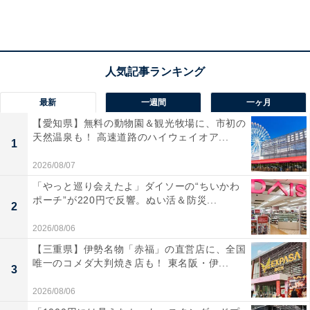
最新
一週間
一ヶ月
【愛知県】無料の動物園＆観光牧場に、市初の
天然温泉も！ 高速道路のハイウェイオア...
1
2026/08/07
「やっと巡り会えたよ」ダイソーの“ちいかわ
ポーチ”が220円で反響。ぬい活＆防災...
2
2026/08/06
【三重県】伊勢名物「赤福」の直営店に、全国
唯一のコメダ大判焼き店も！ 東名阪・伊...
3
第3位：焼き鮭（177票）
2026/08/06
第3位となったのは、こちらもご飯とぴったりな「焼き