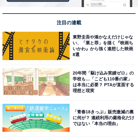
「桃」2位「セロリ」、1位は？
・
注目の連載
みんな大好き「カレーの具」人気ランキングが決定！ 3
位「牛肉」2位「玉ねぎ」、1位は？
東野圭吾や湊かなえだけじゃな
・
い、「業と罪」を描く『映画ち
いかわ』から強く連想した映画
小学生のとき嫌いだった給食ランキング！ 定番の「牛
8選
乳」を抑えて1位になった嫌われメニューとは
20年間「駆け込み実績ゼロ」の
学校も…「こども110番の家」
は本当に必要？ PTAが直面する
理想と現実
「青春18きっぷ」販売激減の裏
に何が？ 連続利用の厳格化だけ
ではない「本当の理由」