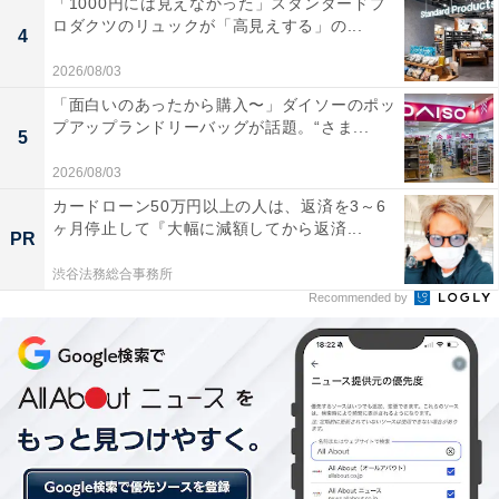
「1000円には見えなかった」スタンダードプ
ロダクツのリュックが「高見えする」の...
鮭」でした。
4
2026/08/03
アンケート回答者からは、「焼き魚の中でもご飯に合う
「面白いのあったから購入〜」ダイソーのポッ
のはやはり鮭だと思います」「基本的に魚が好きで、特
プアップランドリーバッグが話題。“さま...
5
に鮭は小さい頃からおにぎりの具にも好んで選ぶほど好
2026/08/03
きなため」などのコメントがありました。
カードローン50万円以上の人は、返済を3～6
ヶ月停止して『大幅に減額してから返済...
PR
＞45位までのランキング結果はこちら
渋谷法務総合事務所
Recommended by
【おすすめ記事】
・
好きな人には衝撃！ 500人に聞いた「嫌いなご飯のお
供」ランキング！ 3位「わさび漬け」2位「うに」、1位
は？
・
500人に聞いた「嫌いなカレーの具」ランキング！ 3位