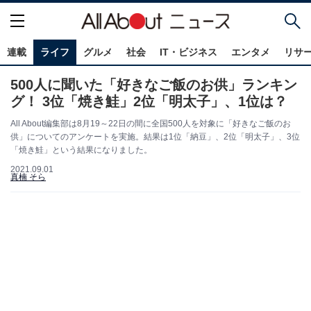
連載
ライフ
グルメ
社会
IT・ビジネス
エンタメ
リサ
500人に聞いた「好きなご飯のお供」ランキン
グ！ 3位「焼き鮭」2位「明太子」、1位は？
All About編集部は8月19～22日の間に全国500人を対象に「好きなご飯のお
供」についてのアンケートを実施。結果は1位「納豆」、2位「明太子」、3位
「焼き鮭」という結果になりました。
2021.09.01
真楠 そら