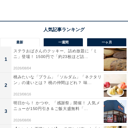
サクサクした食感のマカダミアクッキー
サクサクした食感の生地に砕かれたマカダミアナッツが
入っている香ばしいクッキーです。紅茶と一緒にいただ
最新
一週間
一ヶ月
くのがおすすめ。個包装されているので、1枚ずつ大切
ステラおばさんのクッキー、詰め放題に「ミ
に食べられるのもいいですね。
ニ」登場！ 1500円で「約23枚ほど詰...
1
2026/08/04
桃みたいな「プラム」「ソルダム」「ネクタリ
ン」の違いとは？ 桃の仲間はどれ？ 味...
2
2023/08/16
明日から！ かつや、「感謝祭」開催！ 人気メ
ニューが150円引き＆ご飯大盛無料「...
3
2026/08/06