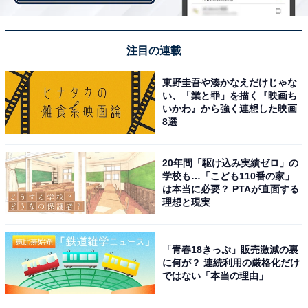
注目の連載
作りがしっかりしているキャニスター缶
東野圭吾や湊かなえだけじゃな
い、「業と罪」を描く『映画ち
マカダミアクッキーが入っているのが、キャニスター缶
いかわ』から強く連想した映画
8選
です。クッキーが7枚入って637円という価格には思えな
いほどの立派なキャニスター缶。留め具の作りも良く、
しっかり閉じられます。
20年間「駆け込み実績ゼロ」の
学校も…「こども110番の家」
は本当に必要？ PTAが直面する
理想と現実
「青春18きっぷ」販売激減の裏
に何が？ 連続利用の厳格化だけ
ではない「本当の理由」