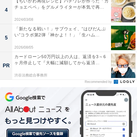
【ちいかわ再現レシピ】ハチワレが作った「カ
チョエペペ」をグルメライターが本気で再...
4
2024/03/08
「新たなる戦い！」サブウェイ、“はぴだんぶ
い”コラボ第2弾「神かよ！！」「生ハム...
5
個包装されている
2026/08/05
カードローン50万円以上の人は、返済を3～6
ヶ月停止して『大幅に減額してから返済...
PR
渋谷法務総合事務所
Recommended by