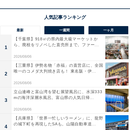
最新
一週間
一ヶ月
【千葉県】918㎡の県内最大級マーケットか
ら、廃校をリノベした直売所まで。ファー...
1
2026/08/06
【三重県】伊勢名物「赤福」の直営店に、全国
唯一のコメダ大判焼き店も！ 東名阪・伊...
2
2026/08/06
立山連峰と富山湾を望む展望風呂に、水深333
mの海洋深層水風呂。富山県の人気日帰...
3
2026/08/06
【兵庫県】「世界一忙しいラーメン」に、龍野
の城下町を再現したSAも。山陽自動車道...
4