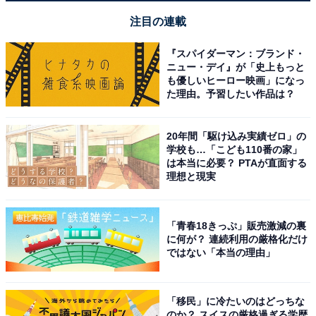
注目の連載
『スパイダーマン：ブランド・
ニュー・デイ』が「史上もっと
も優しいヒーロー映画」になっ
た理由。予習したい作品は？
20年間「駆け込み実績ゼロ」の
学校も…「こども110番の家」
は本当に必要？ PTAが直面する
理想と現実
「青春18きっぷ」販売激減の裏
に何が？ 連続利用の厳格化だけ
ではない「本当の理由」
「移民」に冷たいのはどっちな
のか？ スイスの厳格過ぎる学歴