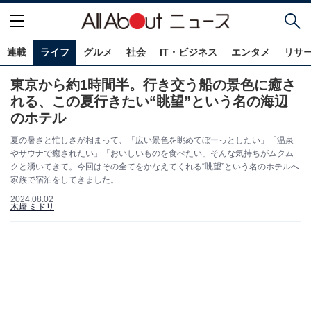
連載
ライフ
グルメ
社会
IT・ビジネス
エンタメ
リサ
東京から約1時間半。行き交う船の景色に癒さ
れる、この夏行きたい“眺望”という名の海辺
のホテル
夏の暑さと忙しさが相まって、「広い景色を眺めてぼーっとしたい」「温泉
やサウナで癒されたい」「おいしいものを食べたい」そんな気持ちがムクム
クと湧いてきて。今回はその全てをかなえてくれる“眺望”という名のホテルへ
家族で宿泊をしてきました。
2024.08.02
木崎 ミドリ