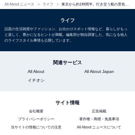
All About ニュース
ライフ
東京から約1時間半。行き交う船の景色に癒される、この夏行きたい“眺望”という名の海辺のホテル
ライフ
話題の生活雑貨やファッション、お出かけスポット情報など、暮らしがもっ
と楽しく、豊かになるヒントが満載。編集部が独自調査した、気になる他人
のライフスタイル事情も公開しています。
関連サービス
All About
All About Japan
イチオシ
サイト情報
会社概要
広告掲載
プライバシーポリシー
著作権・商標・免責事項
当サイトの情報についての注意
All About ニュースについて