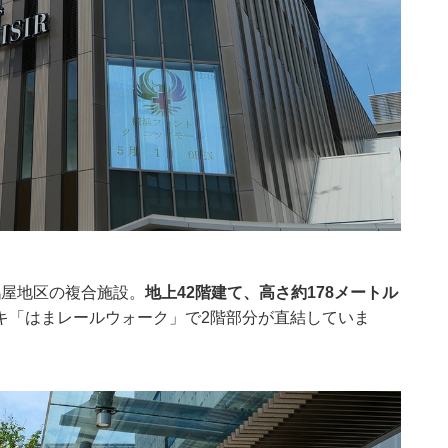
」
鶴屋地区の複合施設。
地上42階建て、高さ約178メートル
キ「はまレールウォーク」で2階部分が直結していま