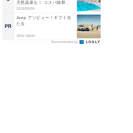
天然温泉も！ コスパ抜群...
賀ゆめ
お...
2026/08/04
2026/08/0
Jeep アソビュー！ギフト当
猫背や
たる
へ。生
PR
PR
ム
Jeep Japan
キナリノ×
Recommended by