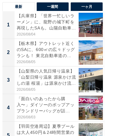
最新
一週間
一ヶ月
【兵庫県】「世界一忙しいラ
「気に
ーメン」に、龍野の城下町を
る〜」3
1
1
再現したSAも。山陽自動車
バー」
道...
好...
2026/08/04
2026/07/3
【栃木県】アウトレット近く
【三重
のSAに、600㎡の広々ドッグ
「鈴鹿天
2
2
ランも！ 東北自動車道の...
は100
2026/08/05
2026/08/0
【山梨県の人気日帰り温泉】
「ミニオ
「山梨日帰り温泉 源泉かけ流
ッグ！ 
3
3
しの湯 桜湯」は源泉かけ流...
ど、夏限
2026/08/05
2026/08/0
「面白いのあったから購
【埼玉
入〜」ダイソーのポップアッ
「行田天
4
4
プランドリーバッグが話
は和の
題。“さま...
が...
2026/08/03
2026/08/0
【羽田空港周辺】夏季プール
【石川
は大人450円＆24時間営業の
湯】「天
5
5