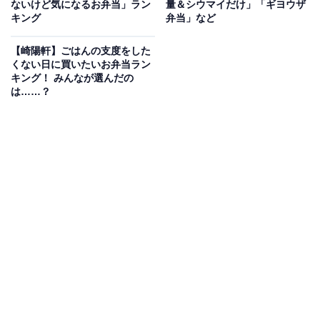
ないけど気になるお弁当」ラン
量＆シウマイだけ」「ギヨウザ
キング
弁当」など
ただし、スペースを確保するために、主役のシウマイは
3個に減量したほか、鶏の唐揚げ、鮪の漬け焼、あんず
【崎陽軒】ごはんの支度をした
くない日に買いたいお弁当ラン
はなんと「お休み」。その分、「筍煮がもっと食べた
キング！ みんなが選んだの
い」という声に応えました。
は……？
2024年はシウマイ弁当誕生70周年となる節目の年という
ことで、それを記念し4月に実施したWeb投票企画「
も
う一度食べたいシウマイ弁当はこれ！
」で人気ナンバー
ワンに輝いたことから、7年ぶりに再販が決定しまし
た。価格は税込950円。