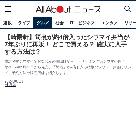
連載
ライフ
グルメ
社会
IT・ビジネス
エンタメ
リサ
【崎陽軒】筍煮が約4倍入ったシウマイ弁当が
7年ぶりに再販！ どこで買える？ 確実に入手
する方法は？
横浜名物シウマイでおなじみの崎陽軒から「ドリーミング筍シウマイ弁当」
が2024年6月21日から発売。「筍煮」が4倍も入る特別なシウマイ弁当につい
て、予約方法や販売店舗を紹介します。
2024.06.13
田辺 紫