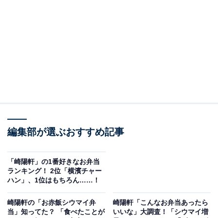
公式Webサイトで実施した「
トンデモシウマイ弁当診
断
」企画を基に商品化したもので、シウマイ弁当のおか
ずの中で人気が高い「筍煮」が約4倍に！
編集部が選ぶおすすめ記事
「崎陽軒」の1番好きなお弁当
ランキング！ 2位「横濱チャー
ハン」、1位はもちろん……！
崎陽軒の「お赤飯シウマイ弁
崎陽軒「こんなお弁当あったら
当」知ってた？ 「食べたことが
いいな」大調査！「シウマイ増
約4倍の筍煮のスペースを確保するため、シウマイは3個に減量