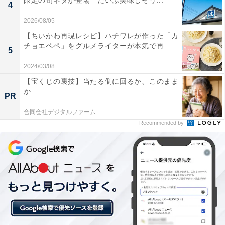
限定の旬ネタが登場「だいぶ美味しそう...
4
2026/08/05
【ちいかわ再現レシピ】ハチワレが作った「カ
チョエペペ」をグルメライターが本気で再...
5
2024/03/08
【宝くじの裏技】当たる側に回るか、このまま
ドリーミング筍シウマイ弁当は事前の予約をおすすめ
か
PR
「
ドリーミング筍シウマイ弁当
」の販売期間は、
2024年
合同会社デジタルファーム
6月21日～6月30日（予定）
。店頭での販売は、神奈川・
Recommended by
東京を中心とした約25店舗で、その他の神奈川・東京を
中心とした約160店舗では予約販売のみとなります。
＜店頭販売を行う店舗＞
神奈川エリア：
横浜駅中央店、崎陽軒本店ショップ、崎
陽軒＋DELI、京急百貨店上大岡店、京急ストア久里浜