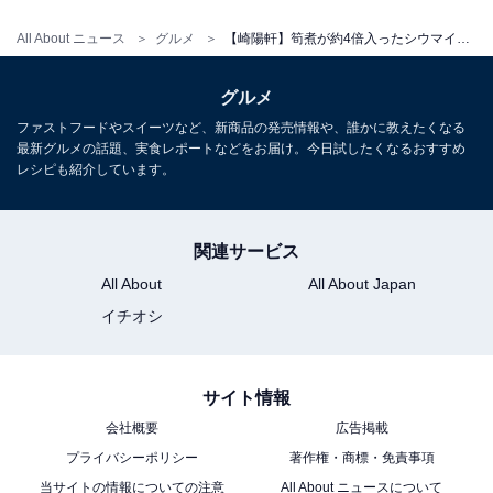
All About ニュース
グルメ
【崎陽軒】筍煮が約4倍入ったシウマイ弁当が7年ぶりに再販！ どこで買える？ 確実に入手する方法は？
グルメ
ファストフードやスイーツなど、新商品の発売情報や、誰かに教えたくなる
最新グルメの話題、実食レポートなどをお届け。今日試したくなるおすすめ
レシピも紹介しています。
こちらもおすすめ
崎陽軒のシウマイ弁当、1番はじめに何食べる？
好きなおかずは？ ランキングを発表！
関連サービス
All About
All About Japan
イチオシ
サイト情報
会社概要
広告掲載
1
2
プライバシーポリシー
著作権・商標・免責事項
当サイトの情報についての注意
All About ニュースについて