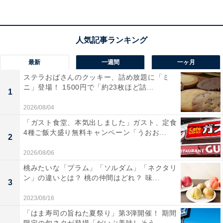
最新
一週間
一ヶ月
ステラおばさんのクッキー、詰め放題に「ミ
ニ」登場！ 1500円で「約23枚ほど詰...
1
「ドリーミング筍シウマイ弁当」はいつ発売す
2026/08/04
る？
「ガスト食堂、本気出しました」ガスト、定食
4種ご飯大盛り無料キャンペーン「うおお...
2
2026/08/06
桃みたいな「プラム」「ソルダム」「ネクタリ
ン」の違いとは？ 桃の仲間はどれ？ 味...
3
2023/08/16
「はま寿司の旨ねた夏祭り」第3弾開催！ 期間