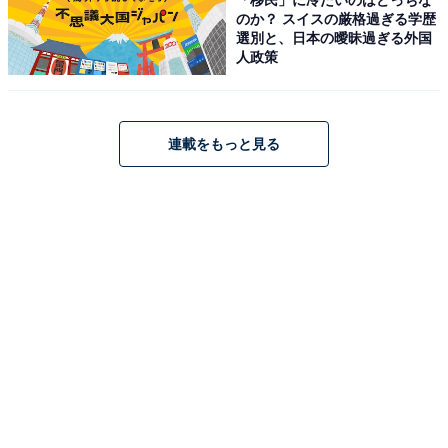
弁当をぜひ楽しんでください。通常のシウマイ弁当（税
のか？ スイスの厳格過ぎる学歴
選別と、日本の曖昧過ぎる外国
込950円）も販売されますので、食べ比べもできます
人政策
よ！
この記事の執筆者：田辺 紫 プロフィール
連載をもっと見る
神奈川県在住コピーライター。2001年2月より総合情報
サイト「All About」で横浜ガイドを務める。2009年4
月、第3回かながわ検定 横浜ライセンス1級取得。「横浜
ウォッチャー」として、ブログ、SNSを運営。