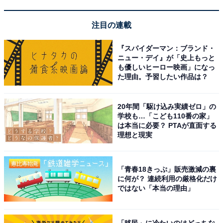
店、ジョイナステラス二俣川店、大船ルミネウィング
店、ラスカ茅ヶ崎店、横浜日野店、平塚四之宮店、キュ
注目の連載
ービックプラザ新横浜店、キュービックプラザ新横浜3
階店、港北インター店、小田急百貨店町田店、東急長津
『スパイダーマン：ブランド・
田駅店、玉川髙島屋S・C店、シァル鶴見店、ラゾーナ川
ニュー・デイ』が「史上もっと
も優しいヒーロー映画」になっ
崎プラザ店、京急川崎駅店、綱島店（予定）
た理由。予習したい作品は？
東京エリア：
大島店、西武池袋本店、京王百貨店新宿
店、大丸東京店、グランスタ東京店（予定）
20年間「駆け込み実績ゼロ」の
学校も…「こども110番の家」
は本当に必要？ PTAが直面する
確実に入手するためには、ぜひ予約を。崎陽軒直営店舗
理想と現実
もしくは
公式Webサイト
にて6月12日から受付開始とな
っています。予約受付は受取日3日前の14:00までです
「青春18きっぷ」販売激減の裏
が、上限に達した場合は早期に受付終了となりますので
に何が？ 連続利用の厳格化だけ
ではない「本当の理由」
お早めにどうぞ。
「筍煮」がシウマイ弁当の主役となった、夢のようなお
「移民」に冷たいのはどっちな