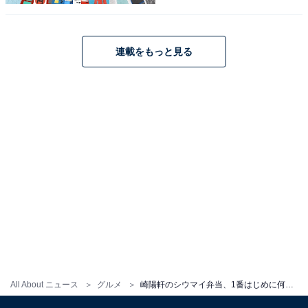
連載をもっと見る
こちらもおすすめ
「崎陽軒」の1番好きなお弁当ランキング！ 2位
「横濱チャーハン」、1位はもちろん……！
All About ニュース
グルメ
崎陽軒のシウマイ弁当、1番はじめに何食べる？ 好きなおかずは？ ランキングを発表！