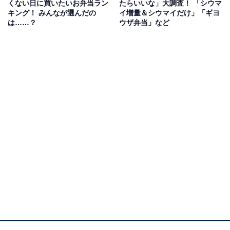
くない日に買いたいお弁当ラン
たらいいな」大調査！ 「シウマ
キング！ みんなが選んだの
イ増量＆シウマイだけ」「ギヨ
シウマイ弁当の中では数少ない野菜系のおかずというこ
は……？
ウザ弁当」など
とで、野菜から食べ始める習慣のある人は自然と箸をつ
けてしまうようです。
回答者からは「崎陽軒にしかない味だと思うので、あれ
を最初に食べて崎陽軒を実感します」（福島県／40代女
性）、「量が多いので先に食べ進める」（東京都／30代
女性）、「野菜から食べたいから」（千葉県／40代女
性）との意見が寄せられました。