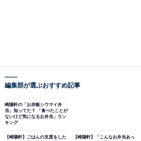
番においても2位の座を確保しました。甘辛く煮付けら
れたタケノコは、シウマイ弁当の良いアクセントになっ
ています。
編集部が選ぶおすすめ記事
崎陽軒の「お赤飯シウマイ弁
当」知ってた？ 「食べたことが
ないけど気になるお弁当」ラン
キング
【崎陽軒】ごはんの支度をした
【崎陽軒】「こんなお弁当あっ
甘辛く煮付けられた「筍煮」