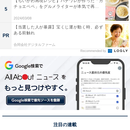
【ちいかわ再現レシピ】ハチワレが作った「カ
チョエペペ」をグルメライターが本気で再...
5
2024/03/08
【当選した人が暴露】宝くじ運が動く時、必ず
ある前触れ
PR
「昔ながらのシウマイ」は5個入っている
合同会社デジタルファーム
Recommended by
第1位に輝いたのは「
昔ながらのシウマイ
」でした。
シウマイ弁当の主役から食べる人が最も多いという結果
になりました。実は、シウマイ弁当が発売開始となった
当時、シウマイは4個だったことをご存じでしょうか。
5個になったのは、1974年のこと。時代のニーズに合わ
せたとのことで、1個はみ出すような形となりました。
ちなみにシウマイのサイズはシウマイが発売された1928
注目の連載
年から変わっていません。