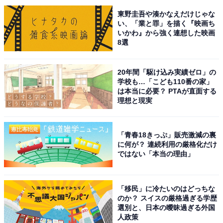
東野圭吾や湊かなえだけじゃな
回答者からは「やっぱり最初に食べるのはメインである
い、「業と罪」を描く『映画ち
いかわ』から強く連想した映画
昔ながらのシウマイである」（奈良県／40代男性）、
8選
「複数あるから。シウマイで始めてシウマイでおわる」
（東京都／40代女性）、「好きなものをお腹がすいてい
20年間「駆け込み実績ゼロ」の
るときに食べたいから」（京都府／50代女性）という声
学校も…「こども110番の家」
は本当に必要？ PTAが直面する
が上がっています。
理想と現実
＞次ページ：シウマイ以外で好きなおかず同率1位は？
「青春18きっぷ」販売激減の裏
に何が？ 連続利用の厳格化だけ
ではない「本当の理由」
「移民」に冷たいのはどっちな
のか？ スイスの厳格過ぎる学歴
選別と、日本の曖昧過ぎる外国
人政策