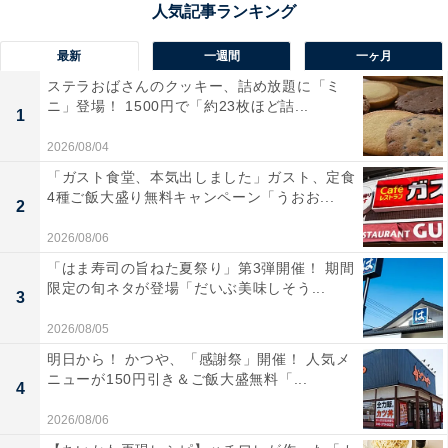
最新
一週間
一ヶ月
ステラおばさんのクッキー、詰め放題に「ミ
ニ」登場！ 1500円で「約23枚ほど詰...
1
2026/08/04
「ガスト食堂、本気出しました」ガスト、定食
1番はじめに食べるおかず第1位：「昔ながらのシ
4種ご飯大盛り無料キャンペーン「うおお...
2
ウマイ」
2026/08/06
「はま寿司の旨ねた夏祭り」第3弾開催！ 期間
限定の旬ネタが登場「だいぶ美味しそう...
3
2026/08/05
明日から！ かつや、「感謝祭」開催！ 人気メ
ニューが150円引き＆ご飯大盛無料「...
4
2026/08/06