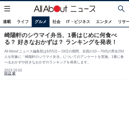
連載
ライフ
グルメ
社会
IT・ビジネス
エンタメ
リサ
崎陽軒のシウマイ弁当、1番はじめに何食べ
る？ 好きなおかずは？ ランキングを発表！
All About ニュース編集部は9月5日～19日の期間、全国の10～70代の男女292
人を対象に「崎陽軒のシウマイ弁当」についてのアンケートを実施。1番に食
べるおかずや好きなおかずのランキングを発表します。
2023.10.02
田辺 紫