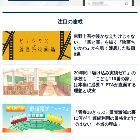
注目の連載
26階のロビーフロア
円形のソファやテーブル、イスがおしゃれなカフェのよ
東野圭吾や湊かなえだけじゃな
い、「業と罪」を描く『映画ち
うに配置され、天井からは、とまり木を連想させるライ
いかわ』から強く連想した映画
トが取り付けられています。
8選
セルフチェックインのほか、スタッフが常駐し対応して
20年間「駆け込み実績ゼロ」の
くれます。なお支払いはキャッシュレスで現金は使えな
学校も…「こども110番の家」
は本当に必要？ PTAが直面する
いのでご注意を。
理想と現実
「青春18きっぷ」販売激減の裏
に何が？ 連続利用の厳格化だけ
ではない「本当の理由」