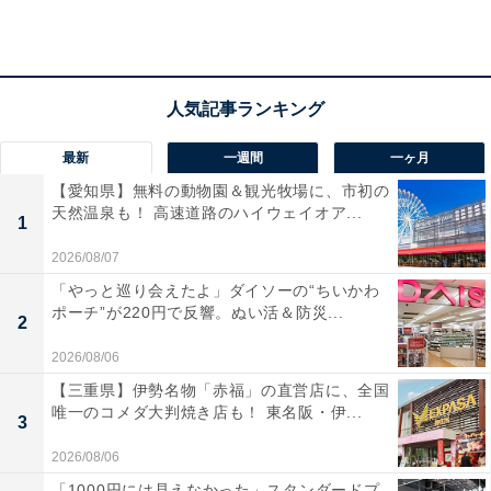
眺望バツグンのロビーフロアにテンションアップ
最新
一週間
一ヶ月
【愛知県】無料の動物園＆観光牧場に、市初の
天然温泉も！ 高速道路のハイウェイオア...
1
2026/08/07
「やっと巡り会えたよ」ダイソーの“ちいかわ
ポーチ”が220円で反響。ぬい活＆防災...
2
2026/08/06
【三重県】伊勢名物「赤福」の直営店に、全国
唯一のコメダ大判焼き店も！ 東名阪・伊...
3
2026/08/06
京急 EXホテル みなとみらい横浜のエントランス
「1000円には見えなかった」スタンダードプ