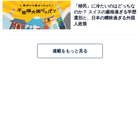
「移民」に冷たいのはどっちな
のか？ スイスの厳格過ぎる学歴
選別と、日本の曖昧過ぎる外国
人政策
連載をもっと見る
ロビーフロアにあるコーヒーマシンとアメニティーコーナー
アメニティーコーナー
には、綿棒、コットン、ヘアブラ
シ、シャワーキャップ、カミソリ、スキンケア類、紅
茶・お茶が用意されています。また、無料の
コーヒーマ
シン
も設置されており、お部屋で三本珈琲を楽しめま
す。
次ページ
富士山も望める、絶景露天風呂