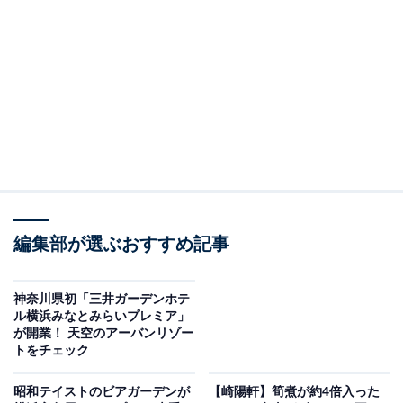
新高島エリアに開業した「横浜シンフォステージ」
京急グループの京急イーエックスインが展開する宿泊特
化型ホテル「京急 EXイン」の別ブランドホテル「
京急
EXホテル みなとみらい横浜
」。みなとみらい線 新高島
駅「4番出口（臨港パーク）」から徒歩約1分、横浜駅
編集部が選ぶおすすめ記事
「東口」からは徒歩約8分という好立地の「横浜シンフ
ォステージ」ウエストタワー26～30階にあります。
神奈川県初「三井ガーデンホテ
ル横浜みなとみらいプレミア」
150の客室は全て27階以上の高層階
に位置し、
ダブル
、
が開業！ 天空のアーバンリゾー
トをチェック
ツイン
、
ユニバーサル
、2段ベッドがある
フォース
の4タ
イプ。26階のロビーフロアには
大浴場と露天風呂
を備え
昭和テイストのビアガーデンが
【崎陽軒】筍煮が約4倍入った