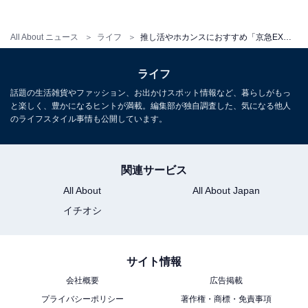
All About ニュース
ライフ
推し活やホカンスにおすすめ「京急EXホテルみなとみらい横浜」開業！ 天空露天風呂に2段ベッドの部屋も
ライフ
話題の生活雑貨やファッション、お出かけスポット情報など、暮らしがもっ
と楽しく、豊かになるヒントが満載。編集部が独自調査した、気になる他人
のライフスタイル事情も公開しています。
関連サービス
All About
All About Japan
イチオシ
こちらもおすすめ
サイト情報
横浜駅西口の超高層ビル「ザ ヨコハマ フロン
会社概要
広告掲載
ト」開業！ ホテル、飲食店、最上階には絶景カ
プライバシーポリシー
著作権・商標・免責事項
フェ＆バー