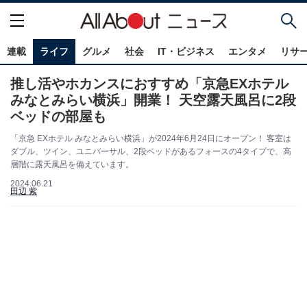
連載
ライフ
グルメ
社会
IT・ビジネス
エンタメ
リサ
推し活やホカンスにおすすめ「京急EXホテル
みなとみらい横浜」開業！ 天空露天風呂に2段
ベッドの部屋も
「京急 EXホテル みなとみらい横浜」が2024年6月24日にオープン！ 客室は
ダブル、ツイン、ユニバーサル、2段ベッドがあるフォースの4タイプで、高
層階に露天風呂を備えています。
2024.06.21
田辺 紫