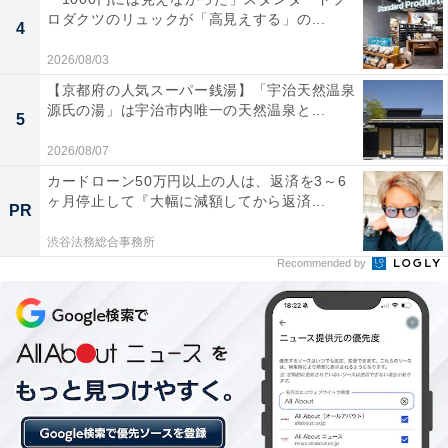
ホテルのエントランスは、横浜シンフォステージ ウエス
ロダクツのリュックが「高見えする」の...
4
トタワーの2階。そこからエレベーターで26階へ上がる
2026/08/03
と、“
空に浮かぶくつろぎの空間
”のキャッチフレーズの
【京都府の人気スーパー銭湯】「宇治天然温泉
通り、横浜ランドマークタワーなどみなとみらいの景色
源氏の湯」は宇治市内唯一の天然温泉と...
5
が一望できます。眺望バツグンのロビーにテンションア
ップ！
2026/08/07
カードローン50万円以上の人は、返済を3～6
ヶ月停止して『大幅に減額してから返済...
PR
渋谷法務総合事務所
Recommended by