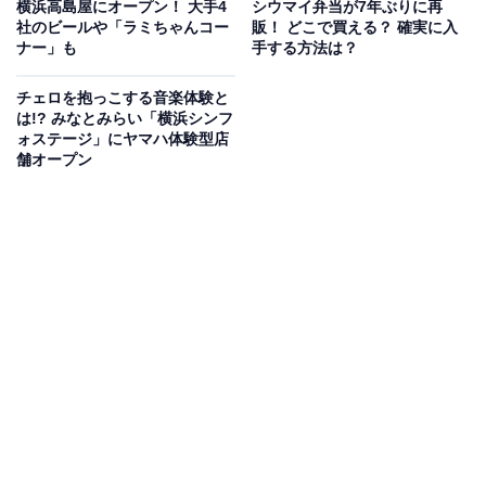
ています。
横浜高島屋にオープン！ 大手4
シウマイ弁当が7年ぶりに再
社のビールや「ラミちゃんコー
販！ どこで買える？ 確実に入
ナー」も
手する方法は？
Kアリーナ横浜、ぴあアリーナMM、KT Zepp Yokohama
など、みなとみらいのライブ会場から徒歩圏内にあり、
チェロを抱っこする音楽体験と
は!? みなとみらい「横浜シンフ
「推し活」におすすめ
です。
ォステージ」にヤマハ体験型店
舗オープン