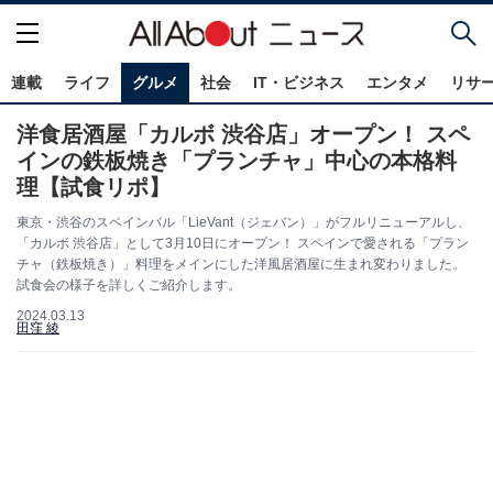
連載
ライフ
グルメ
社会
IT・ビジネス
エンタメ
リサ
洋食居酒屋「カルボ 渋谷店」オープン！ スペ
インの鉄板焼き「プランチャ」中心の本格料
理【試食リポ】
東京・渋谷のスペインバル「LieVant（ジェバン）」がフルリニューアルし、
「カルボ 渋谷店」として3月10日にオープン！ スペインで愛される「プラン
チャ（鉄板焼き）」料理をメインにした洋風居酒屋に生まれ変わりました。
試食会の様子を詳しくご紹介します。
2024.03.13
田窪 綾