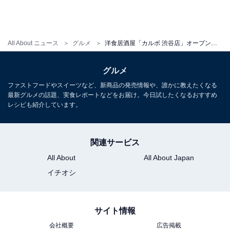
All About ニュース
グルメ
洋食居酒屋「カルボ 渋谷店」オープン！ スペインの鉄板焼き「プランチャ」中心の本格料理【試食リポ】
グルメ
ファストフードやスイーツなど、新商品の発売情報や、誰かに教えたくなる
最新グルメの話題、実食レポートなどをお届け。今日試したくなるおすすめ
レシピも紹介しています。
関連サービス
All About
All About Japan
イチオシ
サイト情報
会社概要
広告掲載