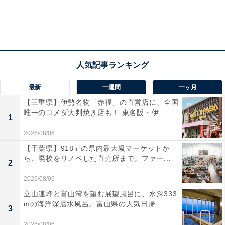
最新
一週間
一ヶ月
【三重県】伊勢名物「赤福」の直営店に、全国
唯一のコメダ大判焼き店も！ 東名阪・伊...
1
2026/08/06
【千葉県】918㎡の県内最大級マーケットか
ら、廃校をリノベした直売所まで。ファー...
2
2026/08/06
立山連峰と富山湾を望む展望風呂に、水深333
mの海洋深層水風呂。富山県の人気日帰...
3
2026/08/06