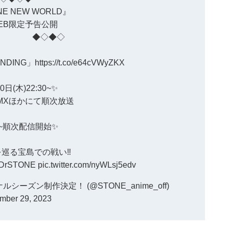
NE NEW WORLD』
B限定予告公開
◇◆◇
ANDING」
https://t.co/e64cVWyZKX
0日(木)22:30~✨
 MXほかにて順次放送
00~順次配信開始✨
巡る宝島での戦い‼
DrSTONE
pic.twitter.com/nyWLsj5edv
ルシーズン制作決定！ (@STONE_anime_off)
mber 29, 2023