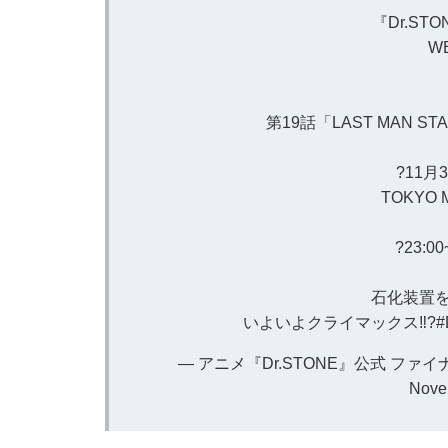
『Dr.STO
WE
◆
第19話「LAST MAN ST
?11月3
TOKYO
?23:
石化装置を
いよいよクライマックス‼?
#
— アニメ『Dr.STONE』公式 ファイナ
Nove