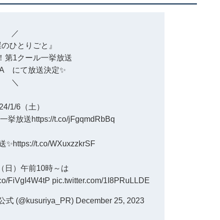
／
屋のひとりごと
』
第1クール一挙放送
A
にて放送決定✨
＼
024/1/6（土）
ル一挙放送
https://t.co/jFgqmdRbBq
送✨
https://t.co/WXuxzzkrSF
（日）午前10時～は
t.co/FiVgI4W4tP
pic.twitter.com/1I8PRuLLDE
@kusuriya_PR)
December 25, 2023