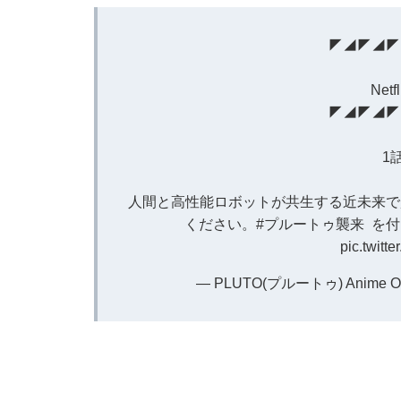
◤◢◤◢◤
Net
◤◢◤◢◤
1
人間と高性能ロボットが共生する近未来で
ください。
#プルートゥ襲来
を付
pic.twit
— PLUTO(プルートゥ) Anime Offi