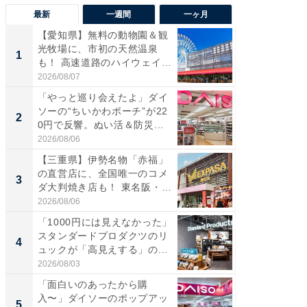
最新
一週間
一ヶ月
【愛知県】無料の動物園＆観
【兵庫
光牧場に、市初の天然温泉
ーメン
1
1
も！ 高速道路のハイウェイオ
再現した
ア...
道...
2026/08/07
2026/08/0
「やっと巡り会えたよ」ダイ
【三重
ソーの“ちいかわポーチ”が22
の直営
2
2
0円で反響。ぬい活＆防災...
ダ大判焼
伊...
2026/08/06
2026/08/0
【三重県】伊勢名物「赤福」
【千葉県
の直営店に、全国唯一のコメ
級マー
3
3
ダ大判焼き店も！ 東名阪・
ノベし
伊...
ー...
2026/08/06
2026/08/0
「1000円には見えなかった」
ステラ
スタンダードプロダクツのリ
詰め放題
4
4
ュックが「高見えする」の...
00円で「
2026/08/03
2026/08/0
「面白いのあったから購
立山連
入〜」ダイソーのポップアッ
風呂に、
5
5