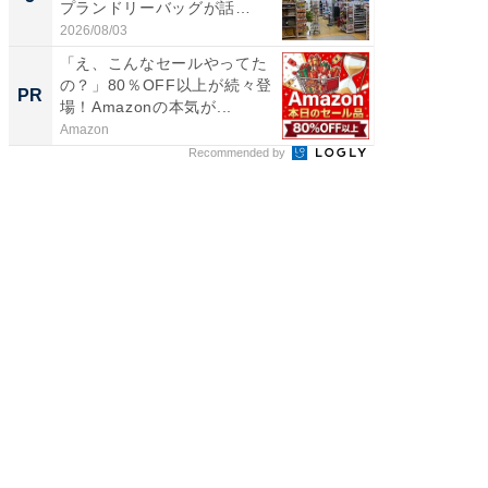
プランドリーバッグが話
層水風
題。“さま...
帰...
2026/08/03
2026/08/0
「え、こんなセールやってた
arro
の？」80％OFF以上が続々登
いレベ
PR
PR
場！Amazonの本気が...
Amazon
arrows
Recommended by