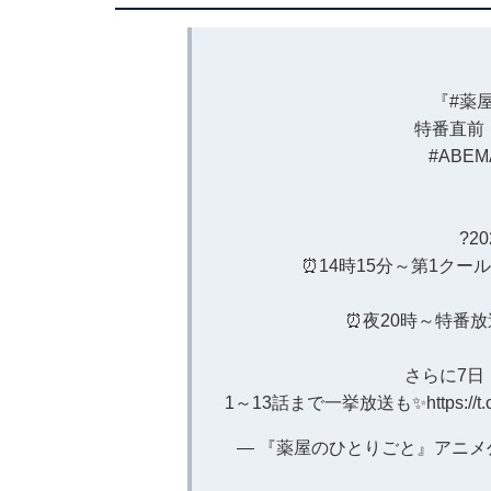
『
#薬
特番直前！
#ABEM
?2
⏰14時15分～第1クー
⏰夜20時～特番放
さらに7日
1～13話まで一挙放送も✨
https://
— 『薬屋のひとりごと』アニメ公式 (