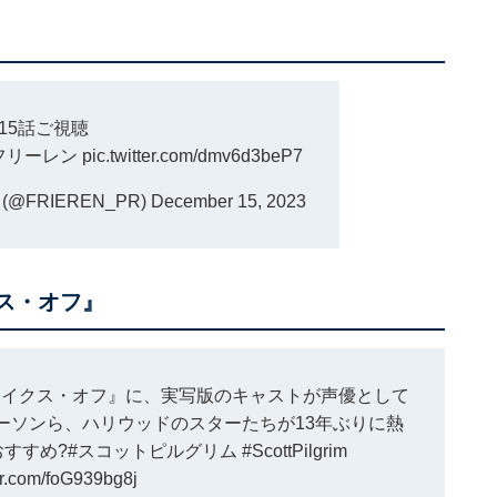
15話ご視聴
フリーレン
pic.twitter.com/dmv6d3beP7
FRIEREN_PR)
December 15, 2023
ス・オフ』
テイクス・オフ』に、実写版のキャストが声優として
ーソンら、ハリウッドのスターたちが13年ぶりに熱
すすめ?
#スコットピルグリム
#ScottPilgrim
ter.com/foG939bg8j