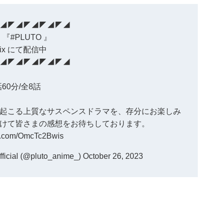
◢◤◢◤◢◤◢◤◢
『
#PLUTO
』
flix にて配信中
◢◤◢◤◢◤◢◤◢
話60分/全8話
起こる上質なサスペンスドラマを、存分にお楽しみ
けて皆さまの感想をお待ちしております。
ter.com/OmcTc2Bwis
cial (@pluto_anime_)
October 26, 2023