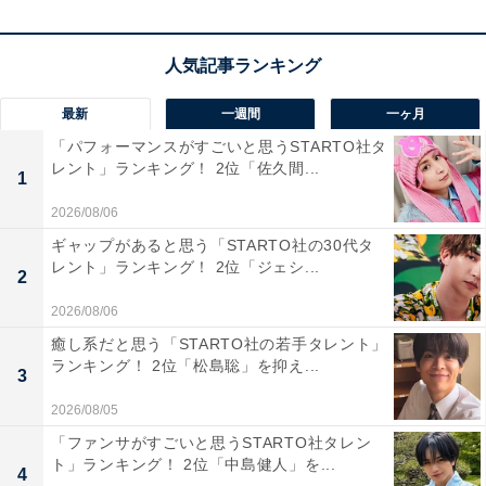
のカバーイラストを公開です！✨
#よう実
pic.twitter.com/7MhoHujysV
— 『ようこそ実力至上主義の教室へ』公式＠2年生
編11巻2/24発売!TVアニメ3期放送中!
最新
一週間
一ヶ月
(@youkosozitsu)
November 20, 2023
「パフォーマンスがすごいと思うSTARTO社タ
レント」ランキング！ 2位「佐久間...
1
1位にランクインしたのは、2024年1月3日からテレビア
2026/08/06
ニメ第3期の放送がスタートした『ようこそ実力至上主
ギャップがあると思う「STARTO社の30代タ
レント」ランキング！ 2位「ジェシ...
義の教室へ 3rd Season』です。
2
2026/08/06
本作はシリーズ累計840万部を突破した同名ライトノベ
癒し系だと思う「STARTO社の若手タレント」
ルが原作。実力至上主義の超進学校を舞台に、Dクラス
ランキング！ 2位「松島聡」を抑え...
3
の落ちこぼれ生徒たちがAクラスへの昇格を目指して奮
2026/08/05
闘するストーリー。
「ファンサがすごいと思うSTARTO社タレン
ト」ランキング！ 2位「中島健人」を...
4
2017年に第1期、2022年に第2期が放送されており、今