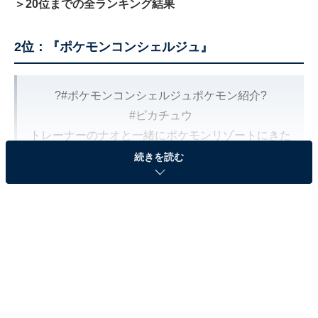
＞20位までの全ランキング結果
2位：『ポケモンコンシェルジュ』
?️
#ポケモンコンシェルジュポケモン紹介
?️
#ピカチュウ
トレーナーのナオと一緒にポケモンリゾートにきた
ピカチュウ。
続きを読む
引っ込み思案で大きな声を出すのが苦手。
#ポケモンコンシェルジュ
#PokemonConcierge
#コダックとバカンス忘年会
pic.twitter.com/YvecOyw6sg
— Netflix Japan | ネットフリックス (@NetflixJP)
December 29, 2023