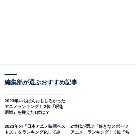
2位にランクインしたのは、2023年12月28日よりNetflix
で独占配信中の『ポケモンコンシェルジュ』です。
新米コンシェルジュのハルと、南の島に訪れるポケモン
たちのほのぼのリゾートライフを描くストーリー。全4
話構成で1話20分未満と気軽に見れるのも魅力です。
本編は全てストップモーションアニメで制作されてお
り、コダックやピカチュウなどおなじみのポケモンたち
の愛らしい姿が描かれています。
編集部が選ぶおすすめ記事
2023年いちばんおもしろかった
アニメランキング！ 2位『呪術
廻戦』を抑えた1位は？
2023年の「日本アニメ映画ベス
Z世代が選ぶ「好きなスポーツ
ト10」をランキング化してみ
アニメ」ランキング！ 3位『ち