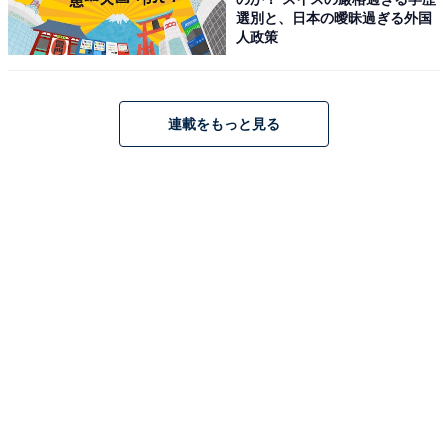
選別と、日本の曖昧過ぎる外国
人政策
1
2
3
4
5
連載をもっと見る