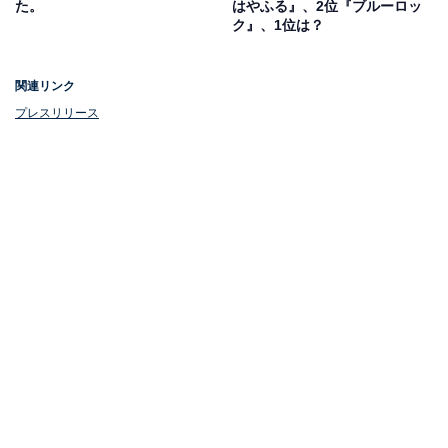
た。
はやふる』、2位『ブルーロッ
ク』、1位は？
関連リンク
プレスリリース
1位：『ようこそ実力至上主義の教室へ 3rd
Season』
◤￣￣￣￣￣￣￣￣￣￣￣
カバーイラスト公開！
＿＿＿＿＿＿＿＿＿＿＿◢
1月25日発売『ようこそ実力至上主義の教室へ２年
生編start トモセシュンサク Art Works』