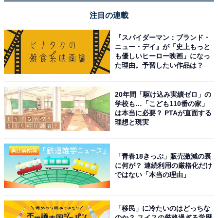
注目の連載
『スパイダーマン：ブランド・
ニュー・デイ』が「史上もっと
も優しいヒーロー映画」になっ
た理由。予習したい作品は？
20年間「駆け込み実績ゼロ」の
学校も…「こども110番の家」
こちらもおすすめ
は本当に必要？ PTAが直面する
理想と現実
2023年「秋アニメ」満足度ランキング！ 2位
『葬送のフリーレン』を抑えて1位に選ばれたの
は？
「青春18きっぷ」販売激減の裏
に何が？ 連続利用の厳格化だけ
ではない「本当の理由」
「移民」に冷たいのはどっちな
のか？ スイスの厳格過ぎる学歴