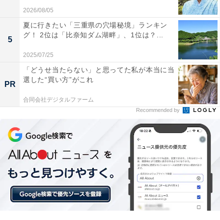
2026/08/05
回で“1年生編”が完結します。
夏に行きたい「三重県の穴場秘境」ランキン
グ！ 2位は「比奈知ダム湖畔」、1位は？...
この記事の筆者：くま なかこ プロフィール
5
編集プロダクション出身のフリーランスエディター。編
2025/07/25
集・執筆・校閲・SNS運用担当として月間50本以上のコ
「どうせ当たらない」と思ってた私が本当に当
選した“買い方”がこれ
ンテンツ制作に携わっています。得意なジャンルはライ
PR
フスタイル・金融・育児・エンタメ関連。
合同会社デジタルファーム
Recommended by
20位までの全ランキング結果を見
次ページ
る