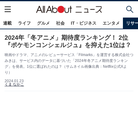
連載
ライフ
グルメ
社会
IT・ビジネス
エンタメ
リサ
2024年「冬アニメ」期待度ランキング！ 2位
『ポケモンコンシェルジュ』を抑えた1位は？
映画やドラマ、アニメのレビューサービス「Filmarks」を運営する株式会社つ
みきは、サービス内のデータに基づいた「2024年冬アニメ期待度ランキン
グ」を発表。1位に選ばれたのは？（サムネイル画像出典：Netflix公式Xよ
り）
2024.01.23
くま なかこ