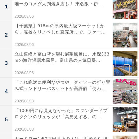
唯一のコメダ大判焼き店も！ 東名阪・伊...
1
2026/08/06
【千葉県】918㎡の県内最大級マーケットか
ら、廃校をリノベした直売所まで。ファー...
2
2026/08/06
立山連峰と富山湾を望む展望風呂に、水深333
mの海洋深層水風呂。富山県の人気日帰...
3
2026/08/06
「これ絶対に便利なやつや」ダイソーの折り畳
み式ランドリーバスケットが高評価「使わ...
4
2026/08/03
「1000円には見えなかった」スタンダードプ
ロダクツのリュックが「高見えする」の...
5
2026/08/03
カードローン50万円以上の人は、返済を3～6