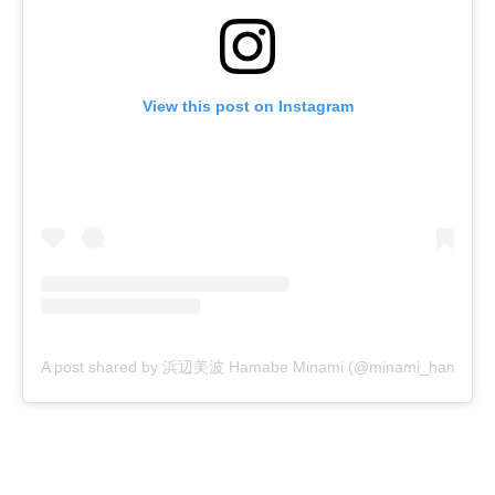
View this post on Instagram
A post shared by 浜辺美波 Hamabe Minami (@minami_hamabe.off