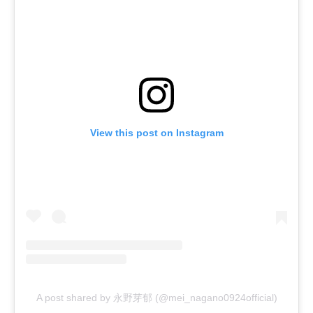
View this post on Instagram
A post shared by 永野芽郁 (@mei_nagano0924official)