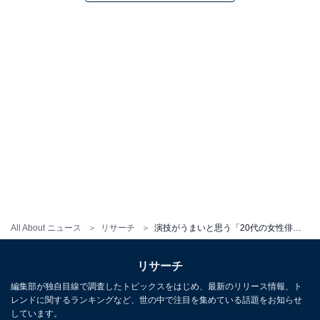
All About ニュース
リサーチ
演技がうまいと思う「20代の女性俳優」ランキング！ 2位「二階堂ふみ」を2票差で抑えた1位は？
リサーチ
編集部が独自目線で調査したトピックスをはじめ、最新のリリース情報、ト
レンドに関するランキングなど、世の中で注目を集めている話題をお知らせ
しています。