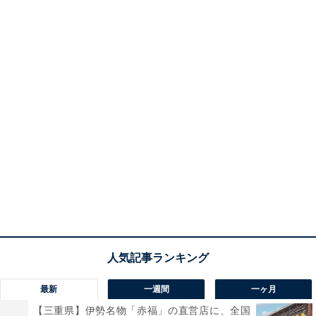
最新
一週間
一ヶ月
【三重県】伊勢名物「赤福」の直営店に、全国