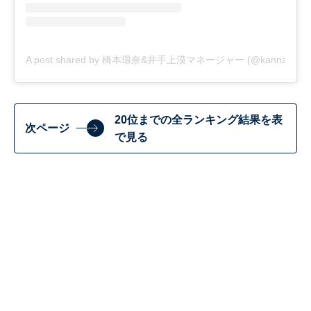
A post shared by 橋本環奈&井手上漠マネージャー (@kannahashim
20位までの全ランキング結果を表
次ページ
で見る