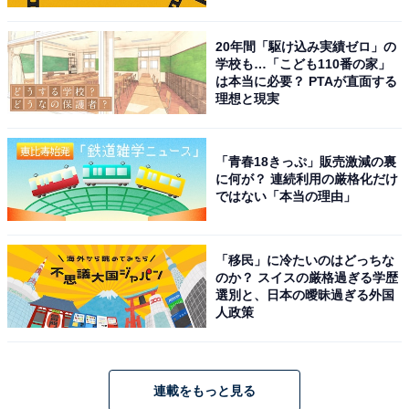
20年間「駆け込み実績ゼロ」の
学校も…「こども110番の家」
は本当に必要？ PTAが直面する
理想と現実
「青春18きっぷ」販売激減の裏
に何が？ 連続利用の厳格化だけ
ではない「本当の理由」
「移民」に冷たいのはどっちな
のか？ スイスの厳格過ぎる学歴
選別と、日本の曖昧過ぎる外国
人政策
連載をもっと見る