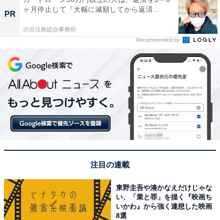
ヶ月停止して『大幅に減額してから返済...
PR
渋谷法務総合事務所
Recommended by
注目の連載
東野圭吾や湊かなえだけじゃな
い、「業と罪」を描く『映画ち
いかわ』から強く連想した映画
8選