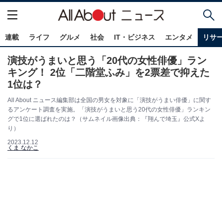
連載
ライフ
グルメ
社会
IT・ビジネス
エンタメ
リサ
演技がうまいと思う「20代の女性俳優」ラン
キング！ 2位「二階堂ふみ」を2票差で抑えた
1位は？
All About ニュース編集部は全国の男女を対象に「演技がうまい俳優」に関す
るアンケート調査を実施。「演技がうまいと思う20代の女性俳優」ランキン
グで1位に選ばれたのは？（サムネイル画像出典：『翔んで埼玉』公式Xよ
り）
2023.12.12
くま なかこ