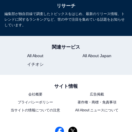
リサーチ
編集部が独自目線で調査したトピックスをはじめ、最新のリリース情報、ト
レンドに関するランキングなど、世の中で注目を集めている話題をお知らせ
しています。
関連サービス
All About
All About Japan
イチオシ
こちらもおすすめ
演技がうまいと思う「30代の女性俳優」ランキ
ング！ 2位「綾瀬はるか」を僅差で抑えた1位
は？
サイト情報
会社概要
広告掲載
プライバシーポリシー
著作権・商標・免責事項
当サイトの情報についての注意
All About ニュースについて