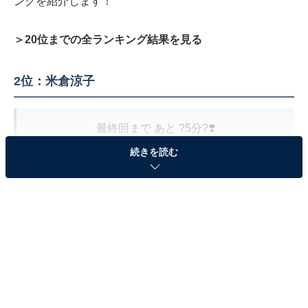
ングを紹介します！
＞20位までの全ランキング結果を見る
2位：米倉涼子
最終回まで あと ?5分?❣️
続きを読む
このドラマの主人公、
大門未知子役
#米倉涼子
さん
涙涙のクランクアップ…！??
ほんんんっとうに
おつかれさまでした??‍♀️❤️‍?
#ドクターX
#大門未知子
#どんな困難の中でも
#私失敗しないので
#最終回
#見届けてください
pic.twitter.com/o4m7zv8q2M