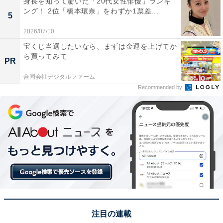
身長を知って驚いた「20代女性俳優」ランキ
ング！ 2位「橋本環奈」をわずか1票差...
5
2026/07/10
宝くじ当選したいなら、まずは金運を上げてか
ら買ってみて
PR
A post shared by 【公式】日テレ?『コタツがない家』毎週水曜よる1
合同会社デジタルファーム
Recommended by
1位にランクインしたのは、小池栄子さんです。現在放
送中のドラマ『コタツがない家』で、民放ゴールデン・
プライム帯連続ドラマ初主演を果たし、注目が集まって
います。
グラビアアイドル出身でバラエティスキルも高く、コミ
カルからシリアスまで幅広い役柄を演じられることか
ら、名バイプレイヤーとの呼び声も高い小池さん。
注目の連載
2011年公開の映画『八日目の蝉』では物語のキーパーソ