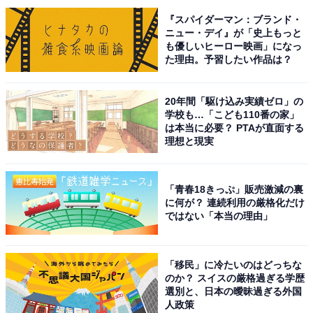
ンを演じ、日本アカデミー賞優秀助演女優賞を受賞する
『スパイダーマン：ブランド・
など熱演が高く評価されました。
ニュー・デイ』が「史上もっと
も優しいヒーロー映画」になっ
た理由。予習したい作品は？
2014年放送のNHK連続テレビ小説『マッサン』や、
2022年のNHK大河ドラマ『鎌倉殿の13人』でも独特の
20年間「駆け込み実績ゼロ」の
存在感を放ち、俳優としてのキャリアを積み重ねていま
学校も…「こども110番の家」
は本当に必要？ PTAが直面する
す。
理想と現実
回答コメントでは「朝ドラで演技を初めてじっくり見ま
したが、堂々としていてとても好感が持てました」（50
「青春18きっぷ」販売激減の裏
に何が？ 連続利用の厳格化だけ
代女性）、「憧れる女性像から同性が嫌う女性像まで幅
ではない「本当の理由」
広く演じ分けできる凄みを感じます」（40代女性）、
「力が入りすぎていない。自然な感じの演技がとても良
「移民」に冷たいのはどっちな
く上手だと感じる」（40代男性）などの声が集まりまし
のか？ スイスの厳格過ぎる学歴
た。
選別と、日本の曖昧過ぎる外国
人政策