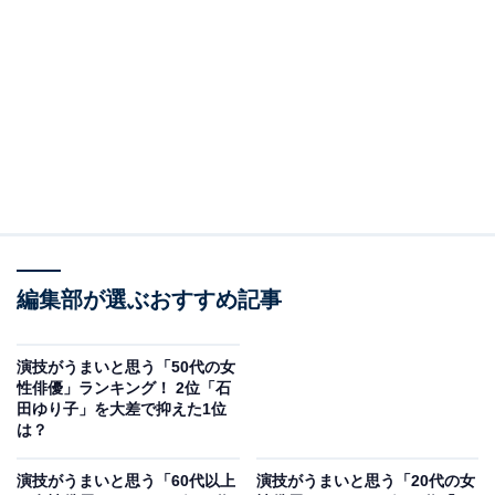
— 【公式】ドクターX〜外科医・大門未知子〜
(@DoctorX_tvasahi)
December 16, 2021
2位にランクインしたのは、米倉涼子さんです。2012年
から主演を務める人気ドラマシリーズ『ドクターX〜外
科医・大門未知子〜』（テレビ朝日系）の主演として知
られています。
3月には主演ドラマ『エンジェルフライト 国際霊柩送還
編集部が選ぶおすすめ記事
士』がPrime Videoで世界同時配信されました。ドクター
Xと視覚的にかぶらないよう、俳優人生史上最も短いヘ
演技がうまいと思う「50代の女
アスタイルで撮影に臨むなど、役者魂を見せています。
性俳優」ランキング！ 2位「石
田ゆり子」を大差で抑えた1位
は？
回答者からは「どんな時も期待を裏切らない実力のある
女優さんというイメージなので」（30代女性）、「出演
演技がうまいと思う「60代以上
演技がうまいと思う「20代の女