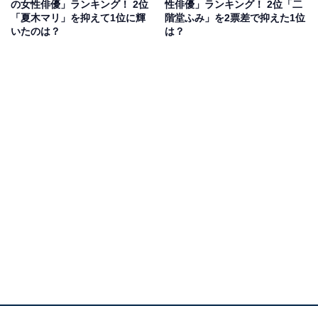
の女性俳優」ランキング！ 2位
性俳優」ランキング！ 2位「二
しているドラマや映画は基本おもしろい！演技力だと思
「夏木マリ」を抑えて1位に輝
階堂ふみ」を2票差で抑えた1位
います」（30代男性）、「華のある演技が魅力的な方だ
いたのは？
は？
と思います」（40代女性）といったコメントが寄せられ
ています。