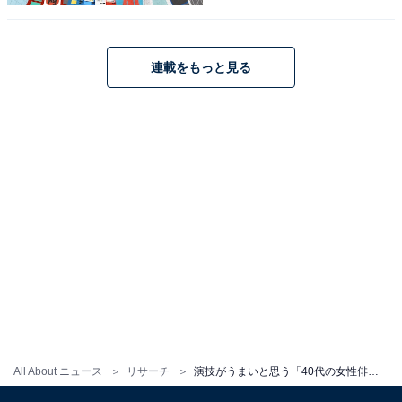
※回答コメントは原文ママです
この記事の筆者：くま なかこ プロフィール
連載をもっと見る
編集プロダクション出身のフリーランスエディター。編
集・執筆・校閲・SNS運用担当として月間50本以上のコ
ンテンツ制作に携わっています。得意なジャンルはライ
フスタイル・金融・育児・エンタメ関連。
20位までの全ランキング結果を見
次ページ
る
All About ニュース
リサーチ
演技がうまいと思う「40代の女性俳優」ランキング！ 2位「米倉涼子」を1票差で抑えた1位は？