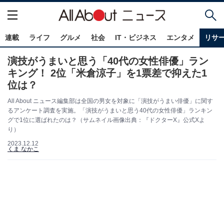
連載
ライフ
グルメ
社会
IT・ビジネス
エンタメ
リサ
演技がうまいと思う「40代の女性俳優」ラン
キング！ 2位「米倉涼子」を1票差で抑えた1
位は？
All About ニュース編集部は全国の男女を対象に「演技がうまい俳優」に関す
るアンケート調査を実施。「演技がうまいと思う40代の女性俳優」ランキン
グで1位に選ばれたのは？（サムネイル画像出典：『ドクターX』公式Xよ
り）
2023.12.12
くま なかこ