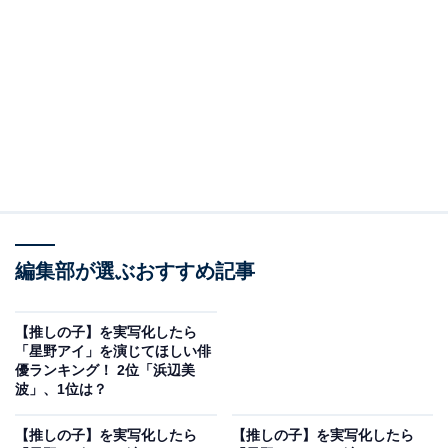
筆者が解説していきます。
“人気アイドルの極秘出産”は実際にある？
『推しの子』は、かわいらしいキャラクターもさること
ながら、芸能界のリアルな描写も話題を集めています。
特に、都市伝説的に芸能界でささかれているような事象
を題材にしているのも興味深いところです。
編集部が選ぶおすすめ記事
【推しの子】を実写化したら
「星野アイ」を演じてほしい俳
優ランキング！ 2位「浜辺美
波」、1位は？
【推しの子】を実写化したら
【推しの子】を実写化したら