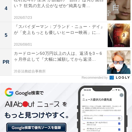
い？ 狂気の主人公がなぜか“純真な青...
4
そもそも淘汰（とうた）が激しいアイドル業界では、タ
2026/07/23
レントの意識も高くなり妊娠をするなんて言うのは天文
『スパイダーマン：ブランド・ニュー・デイ』
学的な数値でありえない話。ただ実は、昭和の芸能界で
が「史上もっとも優しいヒーロー映画」に...
5
はこういった極秘出産は実際に起きていたことで、そん
な話が今でも都市伝説のように残っているのが由来で
2026/08/01
す。
カードローン50万円以上の人は、返済を3～6
ヶ月停止して『大幅に減額してから返済...
PR
『推しの子』では、このあり得ない芸能ゴシップ的なア
渋谷法務総合事務所
イドルの極秘出産をいきなり入れ込むことで、ファンの
Recommended by
好奇心を一気にあおりました。そういった意味では、ア
イがファンに刺殺される事も含め、強烈な演出で視聴者
をファンタジーの世界に引き込んでいくことに成功して
います。
恋愛リアリティーショー番組がリ