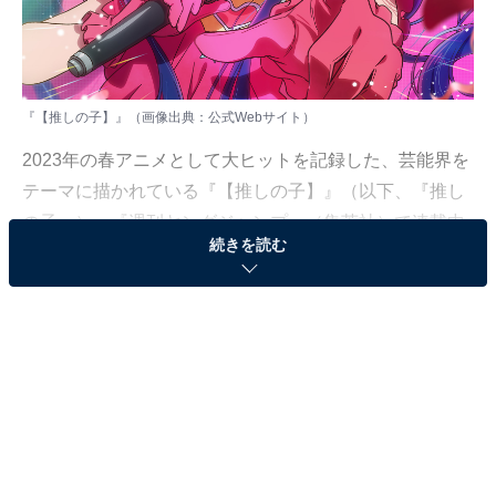
『【推しの子】』（画像出典：
公式Webサイト
）
2023年の春アニメとして大ヒットを記録した、芸能界を
テーマに描かれている『【推しの子】』（以下、『推し
の子』）。『週刊ヤングジャンプ』（集英社）で連載中
続きを読む
の同名漫画が原作で、現在はアニメ第2期の制作が決定
しています。
幅広い世代から人気を集めている『推しの子』につい
て、今回は元テレビ局スタッフの筆者が独自の角度から
魅力を解剖。芸能界の裏側が多く描かれている『推しの
子』について、リアルなところから、これは少しおかし
くないか……といったところまで、作品にハマっている