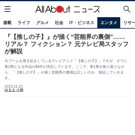
連載
ライフ
グルメ
社会
IT・ビジネス
エンタメ
リサ
『【推しの子】』が描く“芸能界の裏側”……
リアル？ フィクション？ 元テレビ局スタッフ
が解説
大ブームを巻き起きしているテレビアニメ『【推しの子】』ですが、すでに
第2期となる作品の制作が決定しています。ここで、第1期を振り返りなが
ら、『【推しの子】』が描く芸能界の裏側は正しいのか、検証していきま
す。
2023.11.21
ゆるま 小林