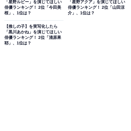
「星野ルビー」を演じてほしい
「星野アクア」を演じてほしい
俳優ランキング！ 2位「今田美
俳優ランキング！ 2位「山田涼
桜」、1位は？
介」、1位は？
星野アイ（画像出典：
公式Webサイト
）
【推しの子】を実写化したら
「黒川あかね」を演じてほしい
まず、物語の序盤で描かれる、伝説のアイドル・星野ア
俳優ランキング！ 2位「清原果
イの妊娠、出産。物語の大きなキーワードとなる部分
耶」、1位は？
で、アイは人里離れた田舎町の病院で極秘出産をするこ
となります。人気のある芸能人が、世間に公表できない
妊娠をしてしまい極秘のうちに出産する……。なんとも
スキャンダラスな話ですが、長くテレビ業界で働いた筆
者からすれば、今の芸能界では聞いたことがない話で
す。