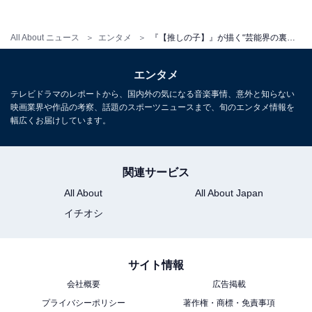
All About ニュース
エンタメ
『【推しの子】』が描く“芸能界の裏側”……リアル？ フィクション？ 元テレビ局スタッフが解説
エンタメ
テレビドラマのレポートから、国内外の気になる音楽事情、意外と知らない
映画業界や作品の考察、話題のスポーツニュースまで、旬のエンタメ情報を
幅広くお届けしています。
関連サービス
All About
All About Japan
イチオシ
サイト情報
会社概要
広告掲載
プライバシーポリシー
著作権・商標・免責事項