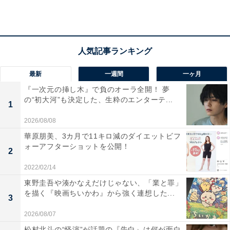
最新
一週間
一ヶ月
『一次元の挿し木』で負のオーラ全開！ 夢
の“初大河”も決定した、生粋のエンターテ...
1
「芸能人の休養＝妊娠」は今や都市伝説
2026/08/08
華原朋美、3カ月で11キロ減のダイエットビフ
ォーアフターショットを公開！
人気芸能人の極秘出産は、今でもゴシップ雑誌やインタ
2
ーネットでまことしやかにささやかれますが、SNSが発
2022/02/14
達した現在では、世間にバレずにアイドルが出産するこ
東野圭吾や湊かなえだけじゃない、「業と罪」
とは不可能。よく、人気芸能人が突然の休養をする際
を描く『映画ちいかわ』から強く連想した...
3
に、「妊娠したのでは？」と憶測が飛び交いますが、ま
2026/08/07
ず間違った情報です。
松村北斗の“怪演”が話題の『告白』は何が面白