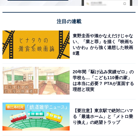
次ページ
アルだと話題
注目の連載
東野圭吾や湊かなえだけじゃな
い、「業と罪」を描く『映画ち
いかわ』から強く連想した映画
8選
20年間「駆け込み実績ゼロ」の
学校も…「こども110番の家」
は本当に必要？ PTAが直面する
理想と現実
【要注意】東京駅で絶対にハマ
る「最遠ホーム」と「メトロ乗
り換え」の絶望トラップ
こちらもおすすめ
【推しの子】の“推し”キャラクターランキン