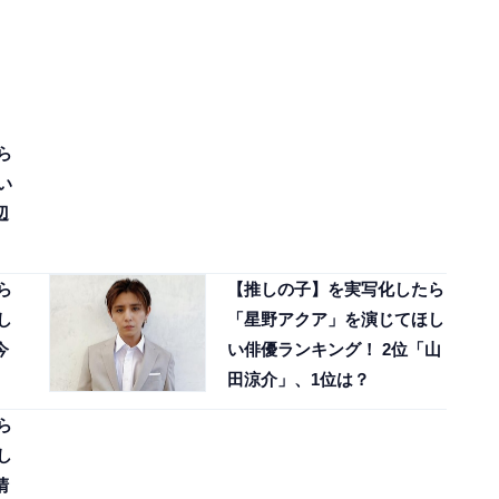
ら
い
辺
ら
【推しの子】を実写化したら
し
「星野アクア」を演じてほし
今
い俳優ランキング！ 2位「山
田涼介」、1位は？
ら
し
清