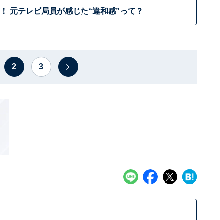
！ 元テレビ局員が感じた“違和感”って？
2
3