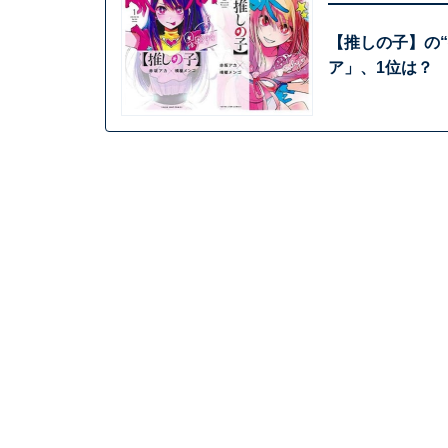
【推しの子】の“
ア」、1位は？