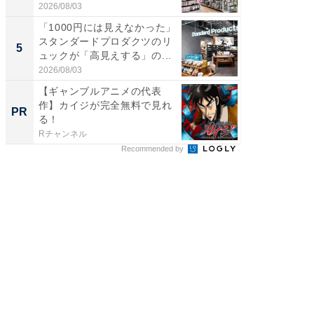
わ...
わ...
2026/08/03
2026/08/0
「1000円には見えなかった」
「100
スタンダードプロダクツのリ
スタン
5
5
ュックが「高見えする」の...
ュックが
2026/08/03
2026/08/0
【ギャンブルアニメの代表
【登録
作】カイジが完全無料で見れ
雫がRチ
PR
PR
る！
Rチャンネル
Rチャンネ
Recommended by