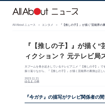
All About ニュース
エンタメ
『【推しの子】』が描く“芸能界の裏
『【推しの子】』が描く“
ィクション？ 元テレビ局
大ブームを巻き起きしているテレビアニメ『【推しの子】』です
振り返りながら、『【推しの子】』が描く芸能界の裏側は正し
2023.11.21
ゆるま 小林
『今ガチ』の描写がテレビ関係者の間