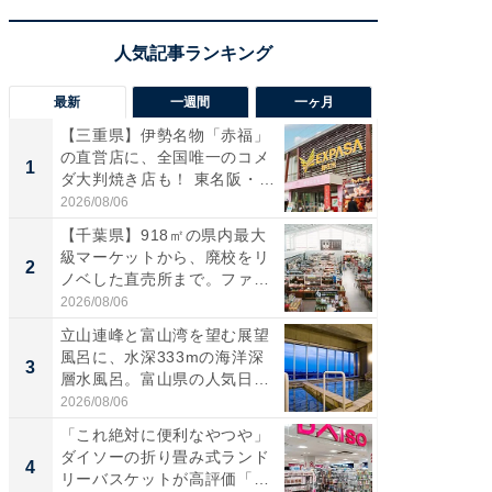
最新
一週間
一ヶ月
【三重県】伊勢名物「赤福」
【兵庫
の直営店に、全国唯一のコメ
ーメン
1
1
ダ大判焼き店も！ 東名阪・
再現した
伊...
道...
2026/08/06
2026/08/0
【千葉県】918㎡の県内最大
ステラ
級マーケットから、廃校をリ
詰め放題
2
2
ノベした直売所まで。ファ
00円で「
ー...
2026/08/06
2026/08/0
立山連峰と富山湾を望む展望
「面白
風呂に、水深333mの海洋深
入〜」
3
3
層水風呂。富山県の人気日
プラン
帰...
題。“さま
2026/08/06
2026/08/0
「これ絶対に便利なやつや」
「これ
ダイソーの折り畳み式ランド
ダイソ
4
4
リーバスケットが高評価「使
リーバ