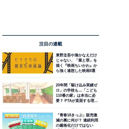
注目の連載
東野圭吾や湊かなえだけ
じゃない、「業と罪」を
描く『映画ちいかわ』か
ら強く連想した映画8選
20年間「駆け込み実績ゼ
ロ」の学校も…「こども
110番の家」は本当に必
要？ PTAが直面する理想
と現実
「青春18きっぷ」販売激
減の裏に何が？ 連続利用
の厳格化だけではない