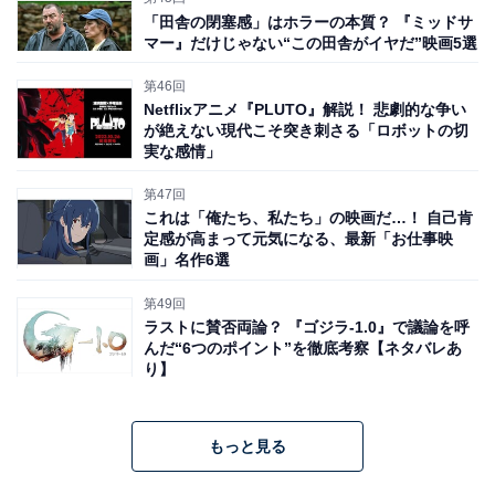
「田舎の閉塞感」はホラーの本質？ 『ミッドサ
マー』だけじゃない“この田舎がイヤだ”映画5選
第46回
Netflixアニメ『PLUTO』解説！ 悲劇的な争い
が絶えない現代こそ突き刺さる「ロボットの切
実な感情」
第47回
これは「俺たち、私たち」の映画だ…！ 自己肯
定感が高まって元気になる、最新「お仕事映
画」名作6選
第49回
ラストに賛否両論？ 『ゴジラ-1.0』で議論を呼
んだ“6つのポイント”を徹底考察【ネタバレあ
り】
もっと見る