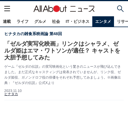
連載
ライフ
グルメ
社会
IT・ビジネス
エンタメ
リサ
ヒナタカの雑食系映画論 第48回
「ゼルダ実写化映画」リンクはシャラメ、ゼ
ルダ姫はエマ・ワトソンが適任？ キャストを
大胆予想してみた
ゲーム『ゼルダの伝説』の実写映画化という驚きのニュースが飛び込んでき
ました。まだ正式なキャスティングは発表されていませんが、リンク役、ゼ
ルダ姫役、ガノンドロフ役の俳優をそれぞれ予想してみましょう。※画像出
典：『ゼルダの伝説』公式Xより
2023.11.10
ヒナタカ