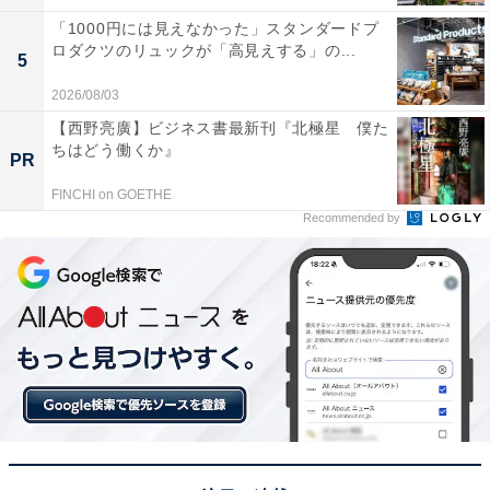
「1000円には見えなかった」スタンダードプ
ロダクツのリュックが「高見えする」の...
5
2026/08/03
【西野亮廣】ビジネス書最新刊『北極星 僕た
ちはどう働くか』
PR
FINCHI on GOETHE
Recommended by