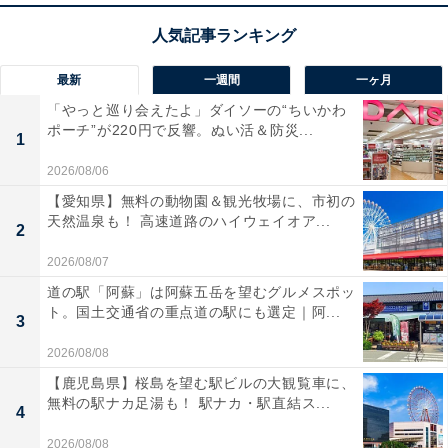
最新
一週間
一ヶ月
「やっと巡り会えたよ」ダイソーの“ちいかわ
ポーチ”が220円で反響。ぬい活＆防災...
1
2026/08/06
【愛知県】無料の動物園＆観光牧場に、市初の
天然温泉も！ 高速道路のハイウェイオア...
2
2026/08/07
道の駅「阿蘇」は阿蘇五岳を望むグルメスポッ
ト。国土交通省の重点道の駅にも選定｜阿...
3
2026/08/08
【鹿児島県】桜島を望む駅ビルの大観覧車に、
無料の駅ナカ足湯も！ 駅ナカ・駅直結ス...
4
2026/08/08