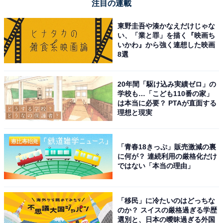
注目の連載
東野圭吾や湊かなえだけじゃな
い、「業と罪」を描く『映画ち
いかわ』から強く連想した映画
8選
20年間「駆け込み実績ゼロ」の
学校も…「こども110番の家」
は本当に必要？ PTAが直面する
理想と現実
「青春18きっぷ」販売激減の裏
に何が？ 連続利用の厳格化だけ
ではない「本当の理由」
「移民」に冷たいのはどっちな
のか？ スイスの厳格過ぎる学歴
選別と、日本の曖昧過ぎる外国