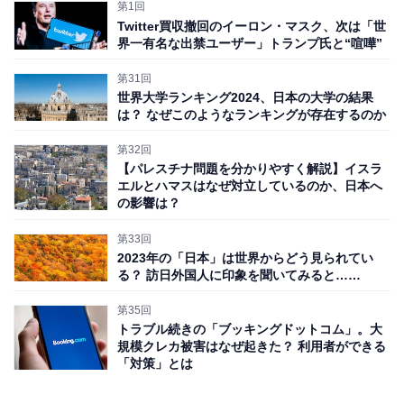
第1回
か存在する。日本の「Jアラート（全国瞬時警報システ
Twitter買収撤回のイーロン・マスク、次は「世
ム）」のようなアプリだ。
界一有名な出禁ユーザー」トランプ氏と“喧嘩”
第31回
中でも利用者の多いアプリ「Red Alert」がサイバー攻撃
世界大学ランキング2024、日本の大学の結果
の標的となり、メッセージが改ざんされた。「核兵器が
は？ なぜこのようなランキングが存在するのか
飛来するので警戒」というメッセージが通知される事態
第32回
になった。
【パレスチナ問題を分かりやすく解説】イスラ
エルとハマスはなぜ対立しているのか、日本へ
の影響は？
この攻撃を行ったのは「AnonGhost」と呼ばれるサイバ
ー攻撃グループだ。AnonGhostは、10年近く活動が確認
第33回
2023年の「日本」は世界からどう見られてい
されている反イスラエルの組織。主に抗議や妨害活動と
る？ 訪日外国人に印象を聞いてみると……
してWebサイトの改ざんなどを行ってきた国際的な集団
第35回
で、過去にはイスラム武装組織「IS（イスラム国）」と
トラブル続きの「ブッキングドットコム」。大
の関係が指摘されたこともある。
規模クレカ被害はなぜ起きた？ 利用者ができる
「対策」とは
またイスラエルの空軍基地がサイバー攻撃に遭い、パイ