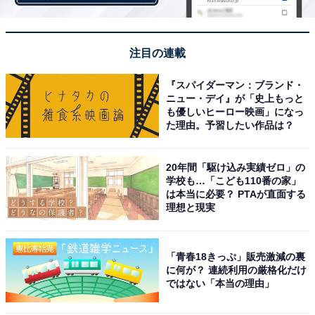
注目の連載
『スパイダーマン：ブランド・
ニュー・デイ』が「史上もっと
も優しいヒーロー映画」になっ
た理由。予習したい作品は？
20年間「駆け込み実績ゼロ」の
学校も…「こども110番の家」
は本当に必要？ PTAが直面する
理想と現実
「青春18きっぷ」販売激減の裏
に何が？ 連続利用の厳格化だけ
ではない「本当の理由」