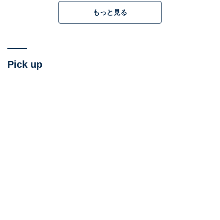
ロットなどの情報が盗まれたとの話も出ている。ハマス
もっと見る
を支持するいくつものサイバー攻撃グループはさらに、
イスラエル国内の電力や水道施設などへのサイバー攻撃
を画策しているとの情報も伝わっている。ただイスラエ
ルはサイバーセキュリティの分野では世界でも評価が高
Pick up
いので、そういったインフラ施設がそう容易に侵害され
るとは考えにくい。
サイバー空間で活動する組織も参
次ページ
戦