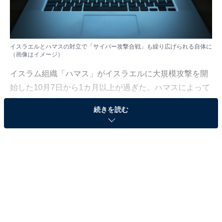
イスラエルとハマスの対立で「サイバー攻撃合戦」も繰り広げられる自体に
（画像はイメージ）
イスラム組織「ハマス」がイスラエルに大規模攻撃を開
始した10月7日から1カ月以上が過ぎた。ハマスによって
国内で1400人ほどが殺害されたイスラエルは、同組織が
続きを読む
実効支配しているパレスチナ自治区ガザ地区に対して報
復攻撃を行っている。ガザでは1万人以上が死亡したと
され、国際社会からもイスラエルに対して戦闘停止を求
める声が上がっている。
参考：
イスラエルとハマスはなぜ対立しているのか、日本への
影響は？