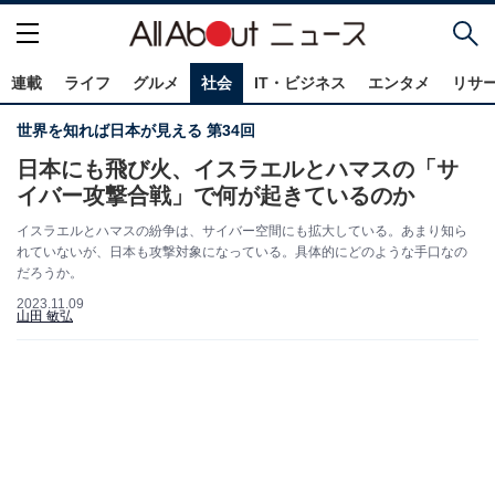
連載
ライフ
グルメ
社会
IT・ビジネス
エンタメ
リサ
世界を知れば日本が見える 第34回
日本にも飛び火、イスラエルとハマスの「サ
イバー攻撃合戦」で何が起きているのか
イスラエルとハマスの紛争は、サイバー空間にも拡大している。あまり知ら
れていないが、日本も攻撃対象になっている。具体的にどのような手口なの
だろうか。
2023.11.09
山田 敏弘