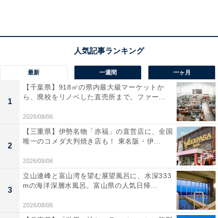
最新
一週間
一ヶ月
【千葉県】918㎡の県内最大級マーケットか
前の記事
次の記事
ら、廃校をリノベした直売所まで。ファー...
1
第33回
第35回
2026/08/06
2023年の「日本」は世界からど
トラブル続きの「ブッキングド
う見られている？ 訪日外国人に
ットコム」。大規模クレカ被害
【三重県】伊勢名物「赤福」の直営店に、全国
印象を聞いてみると……
はなぜ起きた？ 利用者ができる
唯一のコメダ大判焼き店も！ 東名阪・伊...
2
「対策」とは
2026/08/06
立山連峰と富山湾を望む展望風呂に、水深333
1
2
3
4
5
mの海洋深層水風呂。富山県の人気日帰...
3
2026/08/06