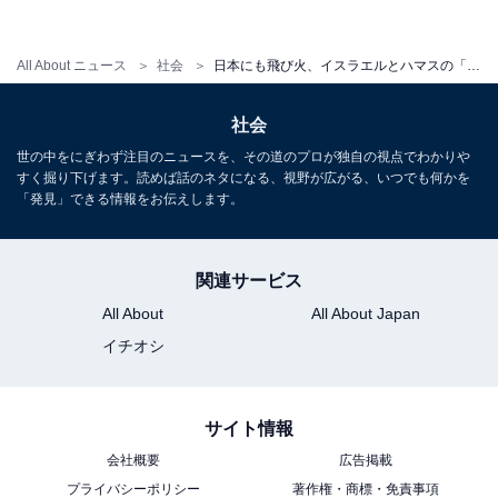
All About ニュース
社会
日本にも飛び火、イスラエルとハマスの「サイバー攻撃合戦」で何が起きているのか
社会
世の中をにぎわず注目のニュースを、その道のプロが独自の視点でわかりや
すく掘り下げます。読めば話のネタになる、視野が広がる、いつでも何かを
「発見」できる情報をお伝えします。
関連サービス
All About
All About Japan
イチオシ
サイト情報
会社概要
広告掲載
プライバシーポリシー
著作権・商標・免責事項