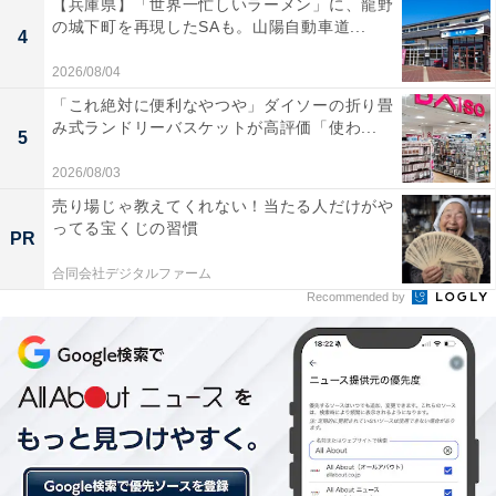
【兵庫県】「世界一忙しいラーメン」に、龍野
の城下町を再現したSAも。山陽自動車道...
4
2026/08/04
「これ絶対に便利なやつや」ダイソーの折り畳
み式ランドリーバスケットが高評価「使わ...
5
2026/08/03
売り場じゃ教えてくれない！当たる人だけがや
ってる宝くじの習慣
PR
合同会社デジタルファーム
Recommended by