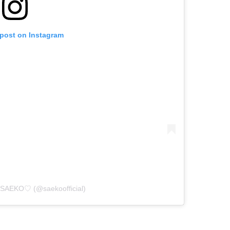
 post on Instagram
y SAEKO♡ (@saekoofficial)