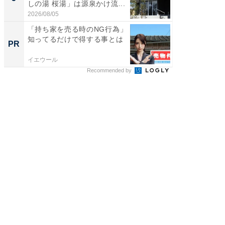
しの湯 桜湯」は源泉かけ流...
は和の
が...
2026/08/05
2026/08/0
「持ち家を売る時のNG行為」
「持ち家
知ってるだけで得する事とは
知って
PR
PR
イエウール
イエウー
Recommended by