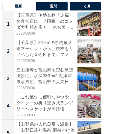
最新
一週間
一ヶ月
【三重県】伊勢名物「赤福」
【兵庫
の直営店に、全国唯一のコメ
ーメン
1
1
ダ大判焼き店も！ 東名阪・
再現した
伊...
道...
2026/08/06
2026/08/0
【千葉県】918㎡の県内最大
【三重
級マーケットから、廃校をリ
「鈴鹿天
2
2
ノベした直売所まで。ファ
は100
ー...
2026/08/06
2026/08/0
立山連峰と富山湾を望む展望
ステラ
風呂に、水深333mの海洋深
詰め放題
3
3
層水風呂。富山県の人気日
00円で「
帰...
2026/08/06
2026/08/0
「これ絶対に便利なやつや」
「ミニオ
ダイソーの折り畳み式ランド
ッグ！ 
4
4
リーバスケットが高評価「使
ど、夏限
わ...
2026/08/03
2026/08/0
【山梨県の人気日帰り温泉】
【埼玉
「山梨日帰り温泉 源泉かけ流
「行田天
5
5