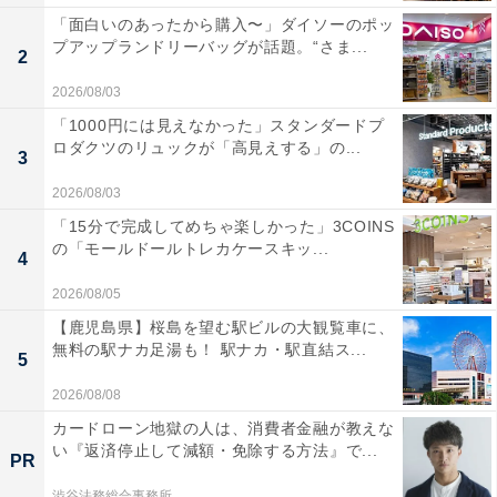
「面白いのあったから購入〜」ダイソーのポッ
プアップランドリーバッグが話題。“さま...
2
2026/08/03
「1000円には見えなかった」スタンダードプ
ロダクツのリュックが「高見えする」の...
3
2026/08/03
「15分で完成してめちゃ楽しかった」3COINS
の「モールドールトレカケースキッ...
4
2026/08/05
【鹿児島県】桜島を望む駅ビルの大観覧車に、
無料の駅ナカ足湯も！ 駅ナカ・駅直結ス...
5
2026/08/08
カードローン地獄の人は、消費者金融が教えな
い『返済停止して減額・免除する方法』で...
PR
渋谷法務総合事務所