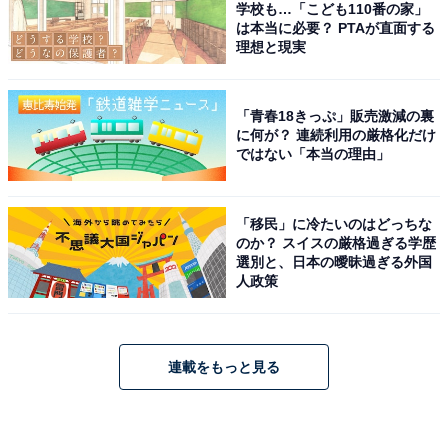
学校も…「こども110番の家」
は本当に必要？ PTAが直面する
理想と現実
「青春18きっぷ」販売激減の裏
に何が？ 連続利用の厳格化だけ
ではない「本当の理由」
「移民」に冷たいのはどっちな
のか？ スイスの厳格過ぎる学歴
選別と、日本の曖昧過ぎる外国
人政策
連載をもっと見る