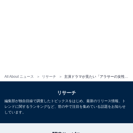
All About ニュース
リサーチ
主演ドラマが見たい「アラサーの女性俳優」ランキング！ 3位「今田美桜」を抑えた同率1位の2人は？
リサーチ
編集部が独自目線で調査したトピックスをはじめ、最新のリリース情報、ト
レンドに関するランキングなど、世の中で注目を集めている話題をお知らせ
しています。