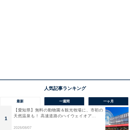
最新
一週間
一ヶ月
【愛知県】無料の動物園＆観光牧場に、市初の
天然温泉も！ 高速道路のハイウェイオア...
1
2026/08/07