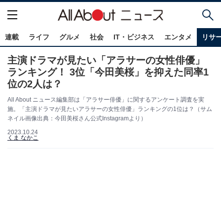
連載
ライフ
グルメ
社会
IT・ビジネス
エンタメ
リサ
主演ドラマが見たい「アラサーの女性俳優」
ランキング！ 3位「今田美桜」を抑えた同率1
位の2人は？
All About ニュース編集部は「アラサー俳優」に関するアンケート調査を実
施。「主演ドラマが見たいアラサーの女性俳優」ランキングの1位は？（サム
ネイル画像出典：今田美桜さん公式Instagramより）
2023.10.24
くま なかこ