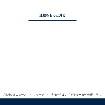
連載をもっと見る
All About ニュース
リサーチ
演技がうまい「アラサー女性俳優」ランキング！ 同率2位「二階堂ふみ」「広瀬すず」らを抑えた1位は？