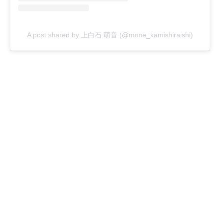
A post shared by 上白石 萌音 (@mone_kamishiraishi)