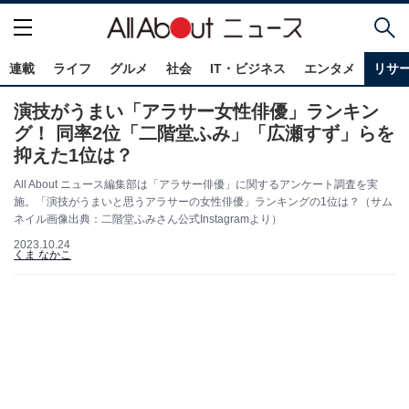
連載
ライフ
グルメ
社会
IT・ビジネス
エンタメ
リサ
演技がうまい「アラサー女性俳優」ランキン
グ！ 同率2位「二階堂ふみ」「広瀬すず」らを
抑えた1位は？
All About ニュース編集部は「アラサー俳優」に関するアンケート調査を実
施。「演技がうまいと思うアラサーの女性俳優」ランキングの1位は？（サム
ネイル画像出典：二階堂ふみさん公式Instagramより）
2023.10.24
くま なかこ