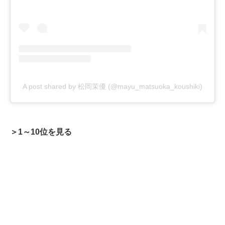
A post shared by 松岡茉優 (@mayu_matsuoka_koushiki)
＞1～10位を見る