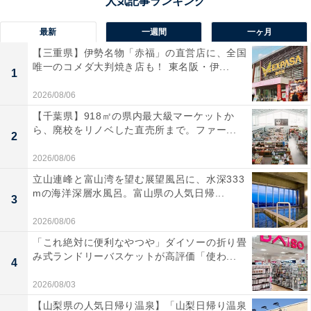
最新
一週間
一ヶ月
【三重県】伊勢名物「赤福」の直営店に、全国
唯一のコメダ大判焼き店も！ 東名阪・伊...
1
2026/08/06
【千葉県】918㎡の県内最大級マーケットか
ら、廃校をリノベした直売所まで。ファー...
2
2026/08/06
立山連峰と富山湾を望む展望風呂に、水深333
mの海洋深層水風呂。富山県の人気日帰...
3
2026/08/06
「これ絶対に便利なやつや」ダイソーの折り畳
み式ランドリーバスケットが高評価「使わ...
4
2026/08/03
【山梨県の人気日帰り温泉】「山梨日帰り温泉