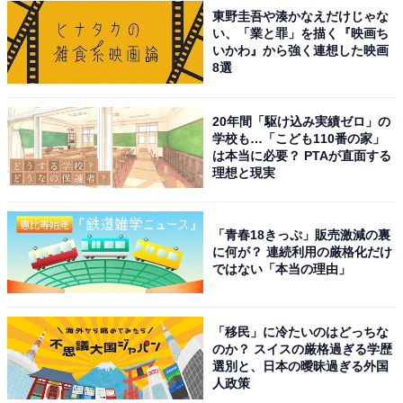
東野圭吾や湊かなえだけじゃな
い、「業と罪」を描く『映画ち
いかわ』から強く連想した映画
8選
20年間「駆け込み実績ゼロ」の
学校も…「こども110番の家」
は本当に必要？ PTAが直面する
理想と現実
「青春18きっぷ」販売激減の裏
に何が？ 連続利用の厳格化だけ
ではない「本当の理由」
「移民」に冷たいのはどっちな
のか？ スイスの厳格過ぎる学歴
選別と、日本の曖昧過ぎる外国
人政策