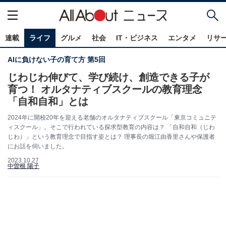
連載
ライフ
グルメ
社会
IT・ビジネス
エンタメ
リサ
AIに負けない子の育て方 第5回
じわじわ伸びて、学び続け、創造できる子が
育つ！ オルタナティブスクールの教育理念
「自和自和」とは
2024年に開校20年を迎える老舗のオルタナティブスクール「東京コミュニテ
ィスクール」。そこで行われている探求型教育の内容は？ 「自和自和（じわ
じわ）」という教育理念で目指す姿とは？ 理事長の堀江由香里さんや保護者
にお話を伺いました。
2023.10.27
中曽根 陽子