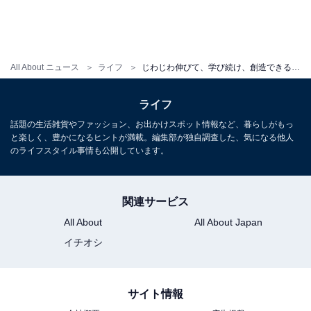
る大人たち。あだ名で呼ばれています。
スタッフの背景も、4年間バックパッカーで世界を回っ
All About ニュース
ライフ
じわじわ伸びて、学び続け、創造できる子が育つ！ オルタナティブスクールの教育理念「自和自和」とは
た後スタッフになった人、元プロ野球の選手や青年海外
協力隊員など多様です。このスクールでは、先生と生徒
ライフ
という上下関係はなく、フラットで、でも馴れ合うので
話題の生活雑貨やファッション、お出かけスポット情報など、暮らしがもっ
もなく、互いを尊重し合う仲間のような空気感が漂って
と楽しく、豊かになるヒントが満載。編集部が独自調査した、気になる他人
いました。
のライフスタイル事情も公開しています。
関連サービス
All About
All About Japan
イチオシ
サイト情報