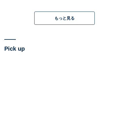
もっと見る
テーマ学習に積極的に取り組む子どもたち
Pick up
どうやら、このスクールの子どもたちは、次に何をする
かが頭に入っていて、自主的に動く姿勢が身に付いてい
るようです。「自分から取りに行く！」こんなところか
らも、主体的な学びの姿勢というのが身に付いていくの
かもしれません。