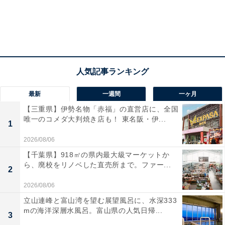
最新
一週間
一ヶ月
「新たな知」を生成する6つの探究領域に基づくテ
【三重県】伊勢名物「赤福」の直営店に、全国
唯一のコメダ大判焼き店も！ 東名阪・伊...
ーマ学習
1
2026/08/06
この日に行われていたのが、時空因縁、万象究理、自主
【千葉県】918㎡の県内最大級マーケットか
自律、社会寄与という、耳慣れない四字熟語の探究領域
ら、廃校をリノベした直売所まで。ファー...
2
に基づくテーマ学習です。
2026/08/06
立山連峰と富山湾を望む展望風呂に、水深333
1年生は、時空因縁という探究領域で、スクール周辺の
mの海洋深層水風呂。富山県の人気日帰...
3
地図を作りに外に出かけていきます。