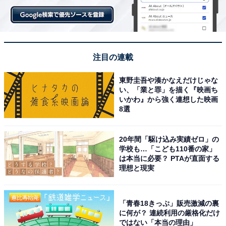
注目の連載
東野圭吾や湊かなえだけじゃな
い、「業と罪」を描く『映画ち
いかわ』から強く連想した映画
自作の椅子を作る子どもたち
8選
この授業は社会寄与という領域で、テーマタイトルは
「いい仕事してますね。」。モノづくりを経験しなが
20年間「駆け込み実績ゼロ」の
学校も…「こども110番の家」
ら、質の良いモノづくりが喜びを生み出すことを体感し
は本当に必要？ PTAが直面する
ていくのだそう。
理想と現実
4年生がやっていたのは、時空因縁の探究領域の中の
「青春18きっぷ」販売激減の裏
「日本フード記」というテーマ学習で、昨日の夕食や今
に何が？ 連続利用の厳格化だけ
日の朝食で何を食べたかを報告し合い、それらの食物は
ではない「本当の理由」