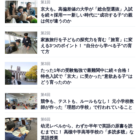
の条件や課題を洗い出し、どうすれば実現するかを真剣
第1回
京大も。高偏差値の大学が「総合型選抜」入試
に話し合っている様子が印象的でした。
を続々採用ーー新しい時代に“成功する子”の親
は何が違うのか
2階に上がると、仕切りのない広いワンフロアのスペー
第2回
スと小さな教室が1つだけ。この日は、午後がテーマ学
家族旅行を子どもの探究力を育む「旅育」に変
える3つのポイント！ “自分から学べる子”の育
習の時間でしたが、チャイムは鳴りませんし、大人から
て方
の呼びかけもありません。でも、子どもたちは、時計を
見ながら、アセンブリという時間を切り上げて、それぞ
第3回
たった1年の受験勉強で最難関中に続々合格！
れの場所に移動して準備をし、授業が始まりました。
特色入試で「京大」に受かった“意欲ある子”は
どう育ったのか
第4回
競争も、テストも、ルールもなし！ 元小学校教
師が作った「理想の学校」で行われていること
第6回
幼児レベルから、わずか半年で英語の原書を読
むまでに！ 高槻中学高等学校の「多読多聴」な
英語授業