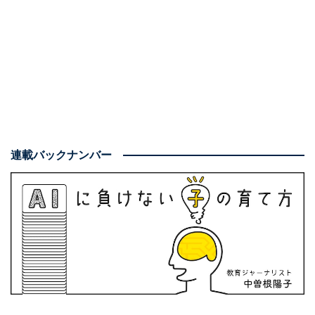
大で54名のマイクロスクールなので、スペースとして
は、結構ゆったりしている印象です。
校庭はありませんが、都会の大きな駅の近くという立地
にしては珍しく、近所に公園や図書館、大きなスポーツ
施設があり、それらの施設を活用して教育を行っていま
す。立地も含めて、子どもたちが学ぶ場としても恵まれ
ている印象です。
連載バックナンバー
私が訪れた時は、ちょうどアセンブリという集会の時
間。玄関を入ってすぐのフロアでは、異学年の子どもた
ちが集まって、10月に行われるフェスティバルの出し物
について話し合っているようでした。
進行役は6年生の児童。通常の学校の先生にあたる人の
姿は見えず、子どもたちだけで、何をするか、そのため