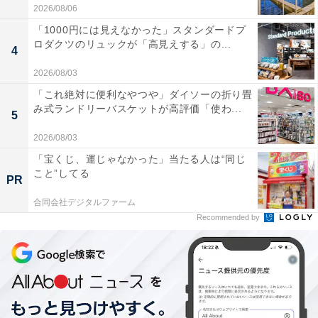
2026/08/06
2年生も外に出かけて行ったと思ったら、しばらくする
「1000円には見えなかった」スタンダードプ
ロダクツのリュックが「高見えする」の...
と植物を手にして戻ってきて、それぞれが採集してきた
4
植物の模写をしながら、気付いたことを話し合っている
2026/08/03
様子。これは、万象究理の探究領域。
「これ絶対に便利なやつや」ダイソーの折り畳
み式ランドリーバスケットが高評価「使わ...
5
1階では、ノコギリが並べられ、3年生が板を切っていま
2026/08/03
す。これからこの板を使って、椅子を作るのだそうで
「宝くじ、運じゃなかった」当たる人は“同じ
す。板は結構分厚くて、真っすぐに切るのはなかなか簡
こと”してる
PR
単ではありませんが、子どもたちは協力し合いながら、
合同会社デジタルファーム
切り落としていました。
Recommended by