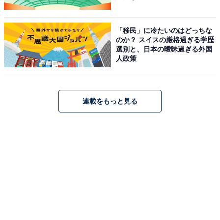
どこから来るのか、日本の風土、食料問題に至るまで、
さまざまなことを調べたり、話し合ったりしていまし
「移民」に冷たいのはどっちな
た。
のか？ スイスの厳格過ぎる学歴
選別と、日本の曖昧過ぎる外国
人政策
3階に上がると、5・6年生が、「人類誕生の歴史を探
る」をトピックに、グループに分かれて話し合っていま
した。
連載をもっと見る
壁には、「自主自律」 「似て非なるもの」（今週のテー
マタイトル）、セントラルアイデア「私たちは軌跡と奇
跡で生かされている。」という言葉が書かれた紙が貼ら
れています。この時間は、私たちはどこから来たのか、
その軌跡を探りに、博物館に出かける準備をしているよ
うでした。
それぞれの授業を回しているのは、“スタッフ”と呼ばれ