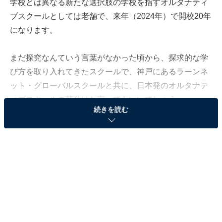
学校とは異なる新たな選択肢の学校を指すオルタナティ
ブスクールとしては老舗で、来年（2024年）で開校20年
になります。
まだ探究なんていう言葉がなかった頃から、探求的な学
び方を取り入れてきたスクールで、神戸にあるラーンネ
ット・グローバルスクールと共に、日本発のオルタナテ
ィブスクールの草分けと言ってもいいでしょう。
続きを読む
今回は、TCSの教育について、理事長の堀江由香里さん
にお話を伺いました。
チャイムが鳴らないのに自主的に動く子どもたち
TCSは、中野駅南口から徒歩9分の場所にある3階建ての
ビルの中にあります。1学年の定員が9人で、全校でも最