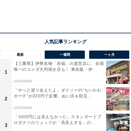
田谷校校長を務める蓑手章吾さんとカリキュラムディレ
クターで、代々木校校長の五木田洋平さん。2人とも元
小学校教師です。
そして教育起業家の堺谷武志さんの3人が出会い、理想
の教育を実現しようと意気投合。ヒロックを立ち上げま
最新
一週間
一ヶ月
した。堺谷さんは、主に経営面を担うと同時に、ヒロッ
【三重県】伊勢名物「赤福」の直営店に、全国
クプリスクールのスクールディレクターを務めていま
唯一のコメダ大判焼き店も！ 東名阪・伊...
す。
1
2026/08/06
ヒロックは元小学校教師が作るオルタナティブスクール
「やっと巡り会えたよ」ダイソーの“ちいかわ
ポーチ”が220円で反響。ぬい活＆防災...
ということもあり、設立前から注目されました。多数の
2
メディアで取り上げられているので、目にしたことがあ
2026/08/06
る人も多いかもしれません。
「1000円には見えなかった」スタンダードプ
ロダクツのリュックが「高見えする」の...
3
この記事では、ヒロックの基本的な考え方と1年半たっ