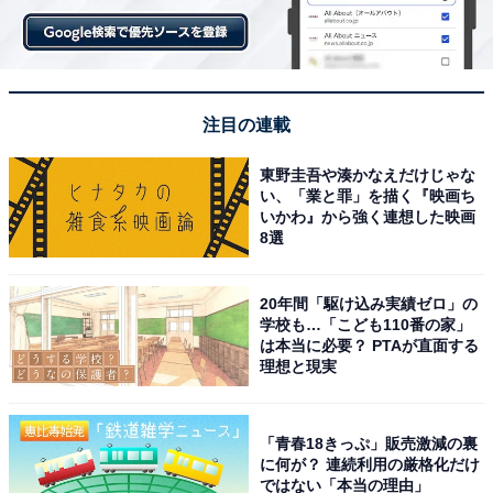
ヒロック初等部の教育は、大きく分けて次の4つから成
り立っています。
1.自由進度学習
注目の連載
2.テーマ学習（広義SEL※）
東野圭吾や湊かなえだけじゃな
3.マイプロジェクト
い、「業と罪」を描く『映画ち
4.自由の時間：緑豊かな公園で過ごす時間
いかわ』から強く連想した映画
8選
※SEL=「社会性と情動の学習」と訳されるSocial
20年間「駆け込み実績ゼロ」の
Emotional Learningのこと。いわゆるIQ（知能指数）だ
学校も…「こども110番の家」
けではなく、EQ（Emotional Intelligence Quotient：心の
は本当に必要？ PTAが直面する
理想と現実
知能指数）にも焦点を当てた学習の取り組み全般を指し
ます。
「青春18きっぷ」販売激減の裏
基礎的な教科学習は各自の自由進度で進められ、公教育
に何が？ 連続利用の厳格化だけ
ではない「本当の理由」
の内容を5割程度の時間で⾏い、残りの5割の時間で、探