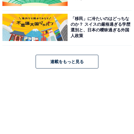
究や英語、先進的な学びといった応用・発展的な学びを
行います。
「移民」に冷たいのはどっちな
のか？ スイスの厳格過ぎる学歴
選別と、日本の曖昧過ぎる外国
テーマ学習は、シェルパ（ヒロックでは子どもに寄りそ
人政策
う観点から「先生」とは呼ばず、ヒマラヤ登山ガイドの
シェルパにちなんで「ラーニング・シェルパ」と呼びま
す）が、「どうしてもこれは人生の中で触れてもらいた
連載をもっと見る
い」というテーマに関する学習や、イングリッシュティ
ーチャーとバイリンガルのシェルパによるイングリッシ
ュSTEAMクラス、さまざまなプロフェッショナルを招く
専門クラスなどもあります。
マイプロジェクトは、子どもたちが自分でテーマを設定
して探究する時間。
そして、隣接する公園で過ごす自由の時間もあります。