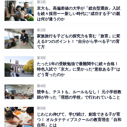
第1回
2023年9月に東京都渋谷区の代々木公園のそばに2つ目の
京大も。高偏差値の大学が「総合型選抜」入試
スクールが誕生しました。
を続々採用ーー新しい時代に“成功する子”の親
は何が違うのか
共に、都内有数の広さと環境を誇る公園に隣接している
第2回
家族旅行を子どもの探究力を育む「旅育」に変
ことにお気付きでしょうか。
える3つのポイント！ “自分から学べる子”の育
て方
これは、ヒロック初等部の
「ワイルド＆アカデミックな
第3回
環境で、子どもが主役となって『育ち』や『学び』を主
たった1年の受験勉強で最難関中に続々合格！
体的に勝ちとる、“福利（＝well-being）を広げていく学
特色入試で「京大」に受かった“意欲ある子”は
どう育ったのか
校”」
（ヒロック公式Webサイトより）という理念に基
づいています。
第4回
競争も、テストも、ルールもなし！ 元小学校教
師が作った「理想の学校」で行われていること
ヒロックでは、「人は自然の中でこそ育つ」と考え、自
然体験が少なくなっている子どもたちに、日常的に自然
第5回
じわじわ伸びて、学び続け、創造できる子が育
に触れられる環境を用意したのです。
つ！ オルタナティブスクールの教育理念「自和
自和」とは