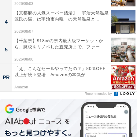
2026/08/03
た今の子どもたちの様子をリポートします。
【京都府の人気スーパー銭湯】「宇治天然温泉
源氏の湯」は宇治市内唯一の天然温泉と...
4
2026/08/07
【千葉県】918㎡の県内最大級マーケットか
ら、廃校をリノベした直売所まで。ファー...
5
2026/08/06
「え、こんなセールやってたの？」80％OFF
以上が続々登場！Amazonの本気が...
PR
Amazon
Recommended by
「いつまでに、〇〇できなければいけない」とい
うルールがない学校