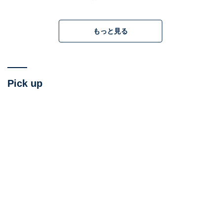
なので、ヒロックでは、天気の良い日には公園でお弁当
を食べたり、学んだり、遊んだりしています。
もっと見る
Pick up
子どもたちは日常的に自然に触れられる環境で学ぶ（画像／ヒロック提供）
そんなスクールを作ったのは、現在グループ学院長と世