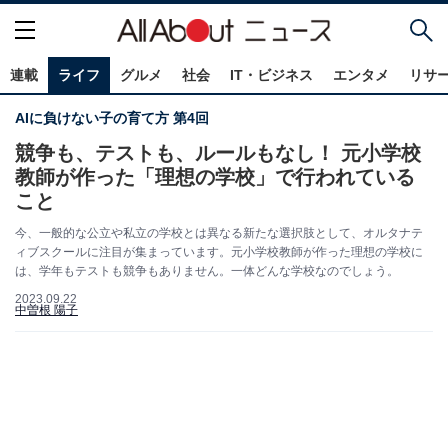
連載
ライフ
グルメ
社会
IT・ビジネス
エンタメ
リサ
AIに負けない子の育て方 第4回
競争も、テストも、ルールもなし！ 元小学校
教師が作った「理想の学校」で行われている
こと
今、一般的な公立や私立の学校とは異なる新たな選択肢として、オルタナテ
ィブスクールに注目が集まっています。元小学校教師が作った理想の学校に
は、学年もテストも競争もありません。一体どんな学校なのでしょう。
2023.09.22
中曽根 陽子