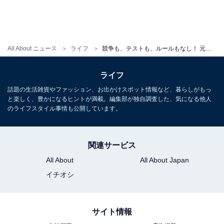
私が世田谷校に訪問したのは、マイプロジェクトを保護
者にプレゼンテーションする前日というタイミングだっ
All About ニュース
ライフ
競争も、テストも、ルールもなし！ 元小学校教師が作った「理想の学校」で行われていること
たので、通常の自由進度学習やテーマ学習のほかに、子
どもたちがそれまで取り組んできたマイプロジェクトプ
ライフ
レゼンテーションのリハーサルの様子を見ることができ
話題の生活雑貨やファッション、お出かけスポット情報など、暮らしがもっ
ました。
と楽しく、豊かになるヒントが満載。編集部が独自調査した、気になる他人
のライフスタイル事情も公開しています。
＞次ページ：「興味を持てば、子どもは自ら学びだす」
関連サービス
を体現するヒロックの学習
All About
All About Japan
イチオシ
サイト情報