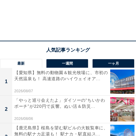
最新
一週間
一ヶ月
【愛知県】無料の動物園＆観光牧場に、市初の
天然温泉も！ 高速道路のハイウェイオア...
1
2026/08/07
「やっと巡り会えたよ」ダイソーの“ちいかわ
ポーチ”が220円で反響。ぬい活＆防災...
2
2026/08/06
【鹿児島県】桜島を望む駅ビルの大観覧車に、
無料の駅ナカ足湯も！ 駅ナカ・駅直結ス...