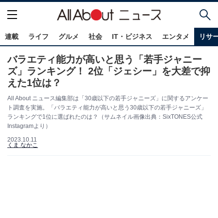
連載
ライフ
グルメ
社会
IT・ビジネス
エンタメ
リサ
バラエティ能力が高いと思う「若手ジャニー
ズ」ランキング！ 2位「ジェシー」を大差で抑
えた1位は？
All About ニュース編集部は「30歳以下の若手ジャニーズ」に関するアンケー
ト調査を実施。「バラエティ能力が高いと思う30歳以下の若手ジャニーズ」
ランキングで1位に選ばれたのは？（サムネイル画像出典：SixTONES公式
Instagramより）
2023.10.11
くま なかこ