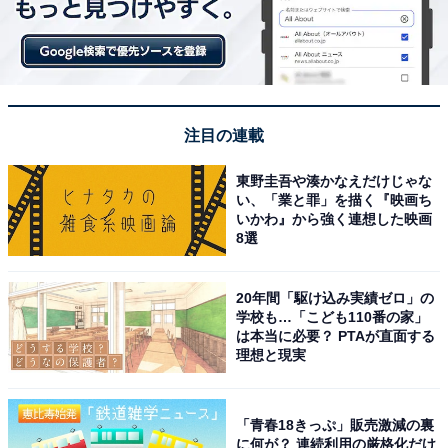
注目の連載
東野圭吾や湊かなえだけじゃな
い、「業と罪」を描く『映画ち
いかわ』から強く連想した映画
8選
20年間「駆け込み実績ゼロ」の
学校も…「こども110番の家」
は本当に必要？ PTAが直面する
理想と現実
「青春18きっぷ」販売激減の裏
に何が？ 連続利用の厳格化だけ