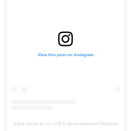
View this post on Instagram
A post shared by なにわ男子 (@naniwadanshi728official)