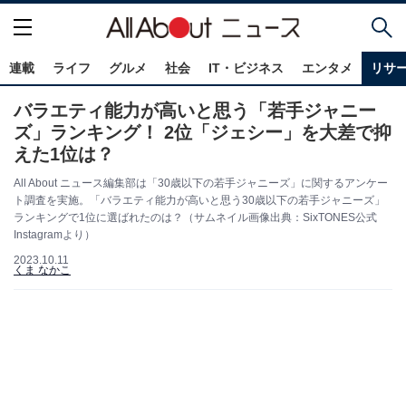
連載
ライフ
グルメ
社会
IT・ビジネス
エンタメ
リサ
バラエティ能力が高いと思う「若手ジャニー
ズ」ランキング！ 2位「ジェシー」を大差で抑
えた1位は？
All About ニュース編集部は「30歳以下の若手ジャニーズ」に関するアンケー
ト調査を実施。「バラエティ能力が高いと思う30歳以下の若手ジャニーズ」
ランキングで1位に選ばれたのは？（サムネイル画像出典：SixTONES公式
Instagramより）
2023.10.11
くま なかこ