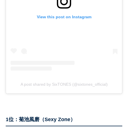
View this post on Instagram
A post shared by SixTONES (@sixtones_official)
1位：菊池風磨（Sexy Zone）