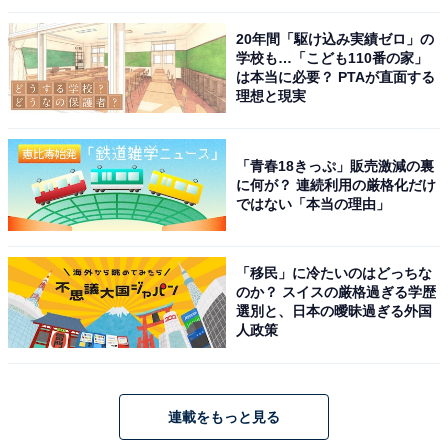
20年間「駆け込み実績ゼロ」の
学校も…「こども110番の家」
は本当に必要？ PTAが直面する
理想と現実
「青春18きっぷ」販売激減の裏
に何が？ 連続利用の厳格化だけ
ではない「本当の理由」
「移民」に冷たいのはどっちな
のか？ スイスの厳格過ぎる学歴
選別と、日本の曖昧過ぎる外国
人政策
連載をもっと見る