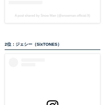
A post shared by Snow Man (@snowman.official.9)
2位：ジェシー（SixTONES）