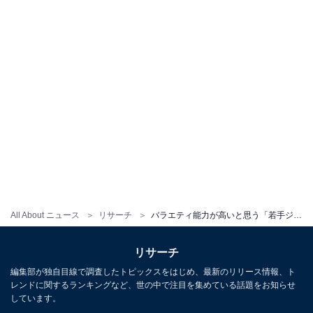
All About ニュース
リサーチ
バラエティ能力が高いと思う「若手ジャニーズ」ランキング！ 2位「ジェシー」を大差で抑えた1位は？
リサーチ
編集部が独自目線で調査したトピックスをはじめ、最新のリリース情報、ト
レンドに関するランキングなど、世の中で注目を集めている話題をお知らせ
しています。