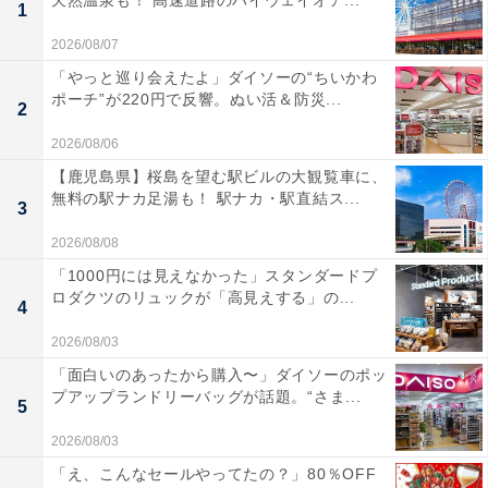
天然温泉も！ 高速道路のハイウェイオア...
1
2026/08/07
「やっと巡り会えたよ」ダイソーの“ちいかわ
ポーチ”が220円で反響。ぬい活＆防災...
2
2026/08/06
【鹿児島県】桜島を望む駅ビルの大観覧車に、
無料の駅ナカ足湯も！ 駅ナカ・駅直結ス...
3
2026/08/08
「1000円には見えなかった」スタンダードプ
ロダクツのリュックが「高見えする」の...
4
2026/08/03
「面白いのあったから購入〜」ダイソーのポッ
プアップランドリーバッグが話題。“さま...
5
2026/08/03
「え、こんなセールやってたの？」80％OFF