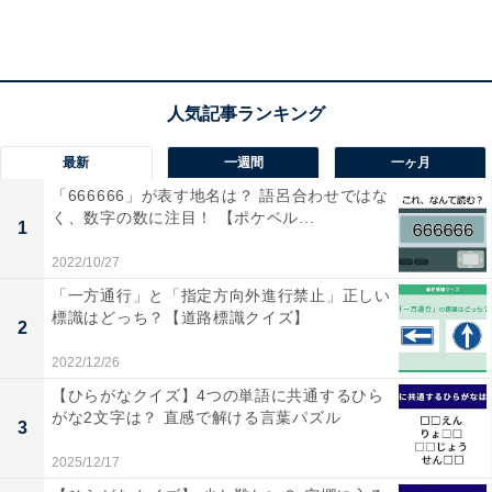
ソースまたはウスターソース（小さじ1）、タバスコ（3
滴）、カレールー（25g）を入れて軽く混ぜる。ルーを
具の中に押し込み、両端に隙間を少しあけてラップをか
け、2分加熱する
最新
一週間
一ヶ月
4：【3】をスプーンでよく混ぜて、とろりとなれば完成
「666666」が表す地名は？ 語呂合わせではな
く、数字の数に注目！ 【ポケベル...
1
＞「15分でできるポークカレー」のレシピを見る
2022/10/27
「一方通行」と「指定方向外進行禁止」正しい
標識はどっち？【道路標識クイズ】
2
【おすすめ記事】
2022/12/26
・
【ひらがなクイズ】4つの単語に共通するひら
プリンは「電子レンジ」があれば作れる！ 固めから変わ
がな2文字は？ 直感で解ける言葉パズル
3
り種まで「簡単プリンレシピ」4選
2025/12/17
・