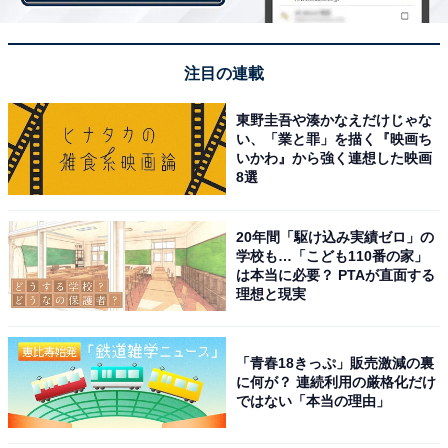
注目の連載
東野圭吾や湊かなえだけじゃな
い、「業と罪」を描く『映画ち
いかわ』から強く連想した映画
8選
1
2
3
20年間「駆け込み実績ゼロ」の
学校も…「こども110番の家」
は本当に必要？ PTAが直面する
理想と現実
「青春18きっぷ」販売激減の裏
に何が？ 連続利用の厳格化だけ
ではない「本当の理由」