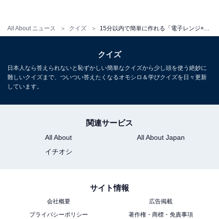
All About ニュース
クイズ
15分以内で簡単に作れる「電子レンジ×カレー」レシピ3選！ 本格グリーンカレーからキーマカレーまで
クイズ
日本人なら答えられないと恥ずかしい簡単なクイズから少し頭を使う絶妙に
難しいクイズまで、ついつい答えたくなるオモシロ＆学びクイズを日々更新
しています。
関連サービス
All About
All About Japan
イチオシ
サイト情報
会社概要
広告掲載
プライバシーポリシー
著作権・商標・免責事項