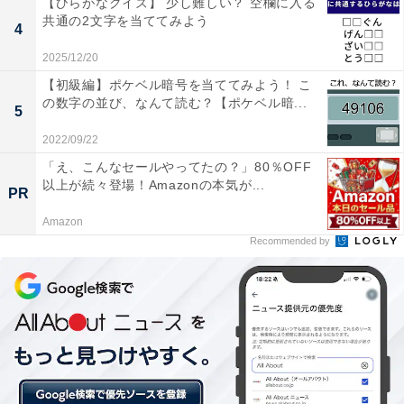
【ひらがなクイズ】 少し難しい？ 空欄に入る
“炊飯器だけ”でケーキが作れるって知ってた？ オーブン
共通の2文字を当ててみよう
4
いらずの簡単「炊飯器スイーツレシピ」3選
2025/12/20
・
【初級編】ポケベル暗号を当ててみよう！ こ
焼き芋だけじゃない！ 「さつまいも」のおいしさを堪能
の数字の並び、なんて読む？【ポケベル暗...
5
できる、おかず＆スイーツレシピ3選
・
2022/09/22
「卵」を使い切りたいときに！ 簡単で安くておいしい、
「え、こんなセールやってたの？」80％OFF
以上が続々登場！Amazonの本気が...
ぱぱっと作れる「卵炒め」レシピ3選
PR
・
Amazon
“かぼちゃ丸ごと”でインパクト大！ 普段のおかず＆おも
Recommended by
てなしにも使える「かぼちゃレシピ」3選