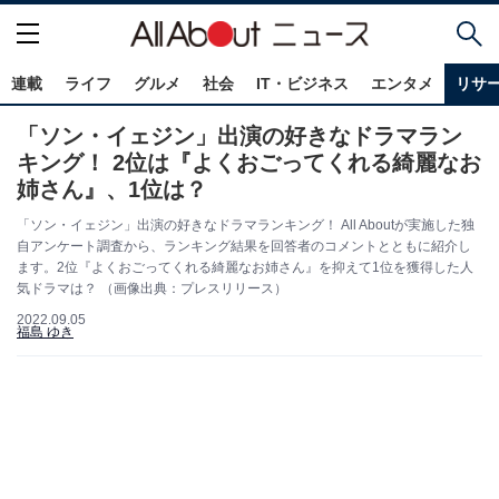
連載
ライフ
グルメ
社会
IT・ビジネス
エンタメ
リサ
「ソン・イェジン」出演の好きなドラマラン
キング！ 2位は『よくおごってくれる綺麗なお
姉さん』、1位は？
「ソン・イェジン」出演の好きなドラマランキング！ All Aboutが実施した独
自アンケート調査から、ランキング結果を回答者のコメントとともに紹介し
ます。2位『よくおごってくれる綺麗なお姉さん』を抑えて1位を獲得した人
気ドラマは？ （画像出典：プレスリリース）
2022.09.05
福島 ゆき