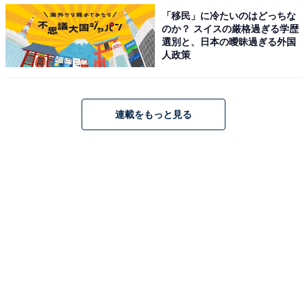
「移民」に冷たいのはどっちな
のか？ スイスの厳格過ぎる学歴
選別と、日本の曖昧過ぎる外国
人政策
連載をもっと見る
第1位：『愛の不時着』（2019年）
第1位は、2019年から放送され世界的ヒット作となった
『愛の不時着』でした。パラグライダーで北朝鮮に不時
着してしまった韓国の財閥令嬢、ユン・セリ役を演じま
した。