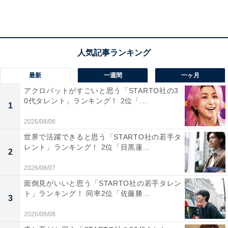
歳女性）」「現実味があって悲しいこともあるけど、友
達の大切さを学びました（27歳女性）」「39歳は友達と
の友情が素敵だと思い、いろんな困難をみんなで乗り越
えるのが素敵だと思ったからです（20歳女性）」「たく
さん泣いたくらいいいドラマだったから（43歳女性）」
などのコメントが寄せられました。
最新
一週間
一ヶ月
アクロバットがすごいと思う「STARTO社の3
0代タレント」ランキング！ 2位「...
1
2026/08/08
世界で活躍できると思う「STARTO社の若手タ
レント」ランキング！ 2位「目黒蓮...
2
2026/08/07
面倒見がいいと思う「STARTO社の若手タレン
ト」ランキング！ 同率2位「佐藤勝...
3
2026/08/08