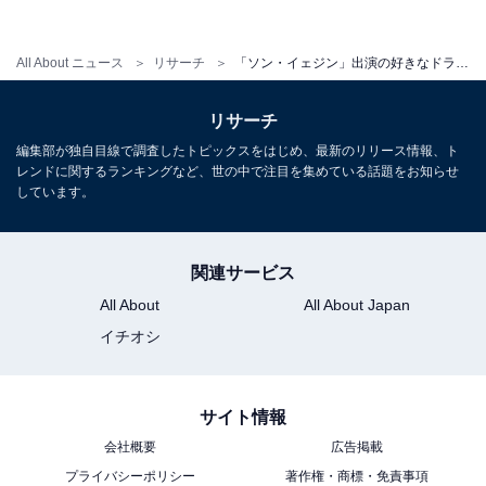
回答者からは、「境遇や困難に打ち勝つ、気丈でステキ
な女性を演じていてとても好感が持てました（52歳女
All About ニュース
リサーチ
「ソン・イェジン」出演の好きなドラマランキング！ 2位は『よくおごってくれる綺麗なお姉さん』、1位は？
性）」「やはり、愛の不時着でしょう。美人の中に真の
強さがあるキャラクターを演じられていて素敵でした
リサーチ
（31歳女性）」「落ち着いた演技でとても引き込まれた
編集部が独自目線で調査したトピックスをはじめ、最新のリリース情報、ト
（28歳女性）」「一途でかっこよかったから（27歳女
レンドに関するランキングなど、世の中で注目を集めている話題をお知らせ
しています。
性）」など、落ち着いた中にも強さを感じる演技に引き
込まれたという声が集まりました。
関連サービス
さらに、「純愛にはまっていく役が、本来の清純派キャ
All About
All About Japan
ラと合致していた（34歳女性）」「涙を流す姿が綺麗す
イチオシ
ぎた（25歳女性）」「ソンイェジンの魅力が最大限生か
されているドラマだと思います。ドラマの中で少しずつ
柔らかい表情に変わっていく様がさすがだなと感じまし
サイト情報
た（27歳女性）」「切ない表情が魅力的です（35歳女
会社概要
広告掲載
性）」など、切ない気持ちが伝わる演技に「嗚咽するほ
プライバシーポリシー
著作権・商標・免責事項