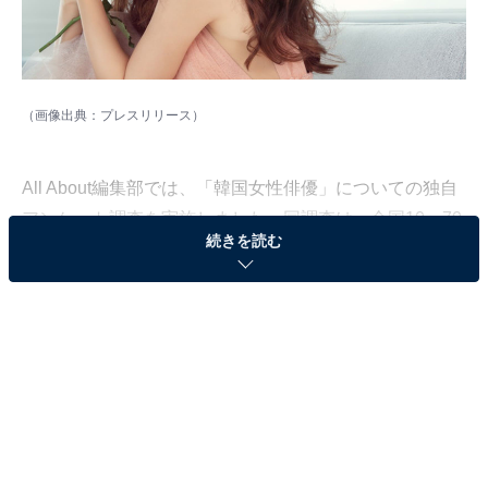
（画像出典：
プレスリリース
）
All About編集部では、「韓国女性俳優」についての独自
アンケート調査を実施しました。同調査は、全国10〜70
続きを読む
代の男女190人を対象に、インターネット上で実施した
もの（調査期間：2022年7月14日〜8月29日）。今回は
その中から、「ソン・イェジン」出演の好きなドラマラ
ンキングを発表します！
第3位：『39歳』（2022年）