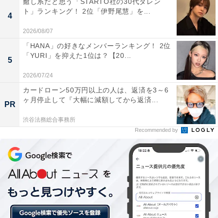
癒し系だと思う「STARTO社の30代タレン
ト」ランキング！ 2位「伊野尾慧」を...
4
2026/08/07
「HANA」の好きなメンバーランキング！ 2位
第2位：『よくおごってくれる綺麗なお姉さん』
「YURI」を抑えた1位は？【20...
5
（2018年）
2026/07/24
第2位は、『よくおごってくれる綺麗なお姉さん』でし
カードローン50万円以上の人は、返済を3～6
ヶ月停止して『大幅に減額してから返済...
た。ソン・イェジンが演じるのは、親に結婚を急かされ
PR
ている35歳のユン・ジナ役。チョン・ヘインが演じた年
渋谷法務総合事務所
下男性のソ・ジュニとの純愛を描いた恋愛ドラマです。
Recommended by
回答者からは、「大人の女性でありながら甘える感じが
とても可愛くて好きです（23歳女性）」「お姉さん役が
かわいかったので（23歳女性）」「どこにでもいそうな
女性像を演じるのが本当に上手で親しみが持てるからで
す（47歳女性）」「本当に隣に住んでたらめちゃくちゃ