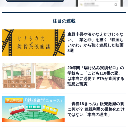
憧れてしまうお姉さんです（44歳女性）」など、等身大
で親しみが持てるお姉さんキャラに好感を持った人が多
いようです。
注目の連載
東野圭吾や湊かなえだけじゃな
さらに、「年上女性の魅力と年下男性の魅力がすごく伝
い、「業と罪」を描く『映画ち
わってとても素敵なドラマだった（30歳女性）」「ラブ
いかわ』から強く連想した映画
8選
ストーリーだが、すこしブラックな要素もあり、自分が
恋愛してるかのように感じられるドラマだったし、映像
が綺麗でとても良かった（31歳女性）」「年下彼氏に愛
20年間「駆け込み実績ゼロ」の
学校も…「こども110番の家」
されて夢のあるストーリーだった（40歳女性）」など、
は本当に必要？ PTAが直面する
年下男性との恋愛しているかのような気持ちになれたと
理想と現実
いう声もありました。
「青春18きっぷ」販売激減の裏
に何が？ 連続利用の厳格化だけ
ではない「本当の理由」