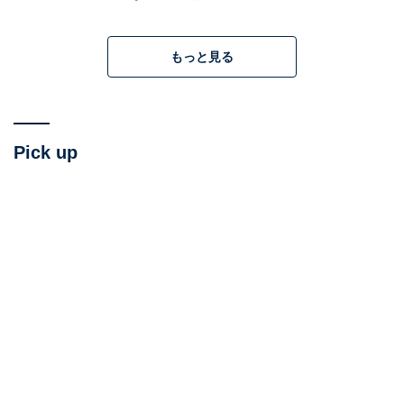
前置き2：映画館で「こだわりの悲鳴」に耳をすま
せてほしい
もっと見る
本作は
劇場で鑑賞することを強くおすすめします
。映画
の中でも、特にホラーというジャンルは、「暗がり」
「他に邪魔の入らない」環境の映画館でこそ、作品が真
Pick up
に目指した恐怖を体感できるというのが、大きな理由の
1つです。