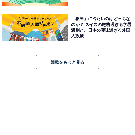
「移民」に冷たいのはどっちな
のか？ スイスの厳格過ぎる学歴
選別と、日本の曖昧過ぎる外国
人政策
前の記事
次の記事
連載をもっと見る
第231回
第233回
『スーパーガール』が「思って
ホラー映画『オブセッション 災
いたのとは違った」映画になっ
愛』はなぜ歴史的大ヒット？
た5つの理由。前作『スーパー
“レベルMAXのヤンデレ化”だけ
マン』は見ておくべき？
じゃない怖さとは
1
2
3