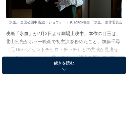
『氷血』 全国公開中 配給：ショウゲート (C)2026映画 「氷血」 製作委員会
映画『氷血』が7月3日より劇場上映中。本作の目玉は、
北山宏光がホラー映画で初主演を務めたこと。加藤千尋
（元 BiSH／セントチヒロ・チッチ）との共演が見逃せ
ないことはもちろん、
数々のホラー演出を押しのけて
続きを読む
「北山宏光がいちばん怖い」ことを称賛できる作品
で
す。
あわせて読みたい
「え！カッコよすぎて怖い」北山宏光＆加藤
千尋、“限定オフショット”公開「ビジュ良す
ぎて滝汗」「素敵」
前置き1：PG12指定およびショッキングな死体の