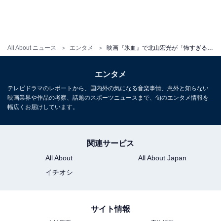
All About ニュース
エンタメ
映画『氷血』で北山宏光が「怖すぎる」理由。サイコパス性が光る物語の魅力3つ
エンタメ
テレビドラマのレポートから、国内外の気になる音楽事情、意外と知らない
映画業界や作品の考察、話題のスポーツニュースまで、旬のエンタメ情報を
幅広くお届けしています。
関連サービス
All About
All About Japan
イチオシ
サイト情報