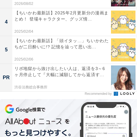
ンスで成立させることができたのだとか。
「ほんのわず
2026/08/02
かな悲鳴を聞きこぼさない」ことによる恐怖も、やはり
【ちいかわ最新話】2025年2月更新分の漫画ま
とめ！ 登場キャラクター、グッズ情...
映画館でこそのもの
だと思います。
4
2025/02/04
また、そもそも「雪に覆われた閉鎖的な場所での恐怖」
【ちいかわ最新話】「頭イタッ…」ちいかわた
は、劇中と同様の「逃げられない」場所の映画館でこそ
ちが二日酔いに!? 記憶を辿って思い出...
5
の臨場感もあるはず。
本物の猛吹雪の中で撮影された場
2025/02/06
面もある
ので、吹雪そのものの恐怖もまた体感してほし
リボ地獄から抜け出したい人は、返済を3～6
いのです。
ヶ月停止して『大幅に減額してから返済す...
PR
渋谷法務総合事務所
Recommended by