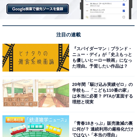
ここからは内容に踏み込みつつ、3つのポイントからさ
らなる魅力をまとめてみましょう。
注目の連載
あわせて読みたい
映画『マイケル』4DX感想！ 実は“音楽映画
『スパイダーマン：ブランド・
にこそマッチする”理由。体感できるのはリ
ニュー・デイ』が「史上もっと
ズムだけじゃない
も優しいヒーロー映画」になっ
た理由。予習したい作品は？
20年間「駆け込み実績ゼロ」の
次ページ
北山宏光が「モラハラ夫」に
学校も…「こども110番の家」
は本当に必要？ PTAが直面する
理想と現実
「青春18きっぷ」販売激減の裏
に何が？ 連続利用の厳格化だけ
ではない「本当の理由」