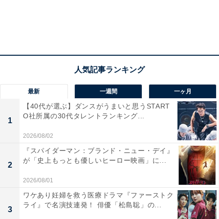
それだけでなく、この『氷血』では
「大なり小なりの音
量で、女性の悲鳴が何度も聞こえる」演出がされている
ことも重要です。それらの悲鳴は3日間をかけて、苦し
そうな声、泣き声、叫び声などを録り溜めていたそう
で、吹雪や風の音に重ねられたり、南京錠をガチャガチ
ャさせるシーンでも「かぶされている」のだとか。
最新
一週間
一ヶ月
【40代が選ぶ】ダンスがうまいと思うSTART
さらに、
聞こえるか聞こえないかのレベルで、夫の稔
O社所属の30代タレントランキング...
1
（北山宏光）や息子の晶（子役の山谷碧都）を呼ぶ女性
2026/08/02
の声も「まぶされている」
そうです。
『スパイダーマン：ブランド・ニュー・デイ』
が「史上もっとも優しいヒーロー映画」に...
2
内藤瑛亮監督いわく「（悲鳴が）聞こえすぎるとあざと
2026/08/01
いし、画面上の役者の芝居の邪魔になってしまう」「か
ワケあり妊婦を救う医療ドラマ『ファーストク
といって、聞こえなければ入れる意味がない」というさ
ライ』で名演技連発！ 俳優「松島聡」の...
じ加減が本当に難しかったそうで、なんとか繊細なバラ
3