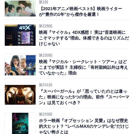
第1回
【2021年アニメ映画ベスト5】映画ライター
が“豊作の1年”から傑作を厳選！
第229回
映画『マイケル』4DX感想！ 実は“音楽映画に
こそマッチする”理由。体感できるのはリズムだ
けじゃない
第230回
映画『マジカル・シークレット・ツアー』はど
こまでが実話？ 主婦役に「有村架純以外は考え
ていなかった」理由
第231回
『スーパーガール』が「思っていたのとは違っ
た」映画になった5つの理由。前作『スーパーマ
ン』は見ておくべき？
第233回
ホラー映画『オブセッション 災愛』はなぜ歴史
的大ヒット？ “レベルMAXのヤンデレ化”だけじ
ゃない怖さとは