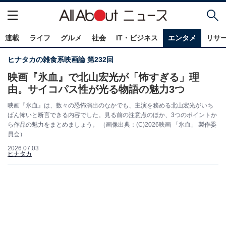
連載
ライフ
グルメ
社会
IT・ビジネス
エンタメ
リサ
ヒナタカの雑食系映画論 第232回
映画『氷血』で北山宏光が「怖すぎる」理
由。サイコパス性が光る物語の魅力3つ
映画『氷血』は、数々の恐怖演出のなかでも、主演を務める北山宏光がいち
ばん怖いと断言できる内容でした。見る前の注意点のほか、3つのポイントか
ら作品の魅力をまとめましょう。 （画像出典：(C)2026映画 「氷血」 製作委
員会）
2026.07.03
ヒナタカ