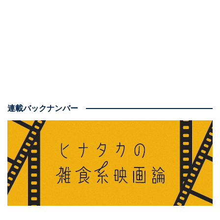
画には注意
見る前の注意点としては、直接的な残酷描写はおおむね
避けられているものの、死体が映るショッキングな画が
あるほか、
「弱者への暴力描写がみられる」という理由
でPG12指定がされている
ことが挙げられます。
連載バックナンバー
加藤千尋演じる妻が精神をすり減らしていく様は胸が痛
くなりますし、何より北山宏光ファンに対しては「大丈
夫ですか？」と声をかけたくなるほど怖い（褒めていま
す）ので、それなりの覚悟の上で見ることをおすすめし
ます。