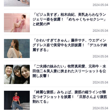
2024.05.04
「ビジュ良すぎ」柏木由紀、美乳あらわなラン
ジェリー姿を披露！ 「めちゃくちゃセクシー」
と絶賛の声
2024.05.04
「かわいすぎてきゅん」藤井サチ、ウエディン
グドレス姿で美背中を大胆披露！ 「デコルテ綺
麗すぎる」
2024.05.04
「ご夫婦の妹みたい」牧野真莉愛、元和牛・水
田信二＆美人妻に挟まれたスリーショットを公
開し反響！
2024.05.04
「綺麗な腹筋」みちょぱ、腹筋の縦ラインが際
立つオフショットを披露！ 「旦那さんより腹筋
割れてる」
2024.05.04