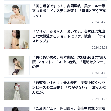
「美し過ぎですっ！」吉岡里帆、美デコルテ際
立つ肩出しドレス姿に反響！ 「綺麗と言う言葉
しか」
2024.04.28
「ソリが、たまらん」まいてぃ、美尻ほぼ丸出
しな大胆過ぎるショットにファン歓喜！ 「ナイ
スヒップ」
2024.04.28
「実に良い眺め」柏木由紀、大胆肌見せの“反り
腰”ショットに「スゴい色気」「超絶セクシー」
の声！
2024.04.28
「何頭身ですか！」鈴木愛理、美背中際立つワ
ンピース姿に反響！ 「布が少ない」「激かわな
んだが」
2024.04.28
「ご褒美だぁぁ」岡田奈々、美背中際立つ大胆