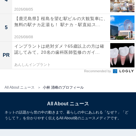
2026/08/05
【鹿児島県】桜島を望む駅ビルの大観覧車に、
無料の駅ナカ足湯も！ 駅ナカ・駅直結ス...
5
2026/08/08
インプラントは絶対ダメ？65歳以上の方は確
認してみて。20名の歯科医師監修のガイ...
PR
あんしんインプラント
Recommended by
All About ニュース
小林 清峰のプロフィール
All About ニュース
ネットの話題から世の中の動きまで、暮らしの中にあふれる「なぜ？」「ど
うして？」を分かりやすく伝えるAll About発のニュースメディアです。