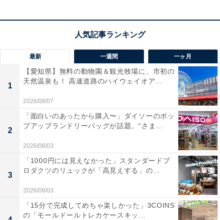
最新
一週間
一ヶ月
【愛知県】無料の動物園＆観光牧場に、市初の
天然温泉も！ 高速道路のハイウェイオア...
1
2026/08/07
「面白いのあったから購入〜」ダイソーのポッ
プアップランドリーバッグが話題。“さま...
2
2026/08/03
「1000円には見えなかった」スタンダードプ
ロダクツのリュックが「高見えする」の...
3
2026/08/03
「15分で完成してめちゃ楽しかった」3COINS
の「モールドールトレカケースキッ...
4