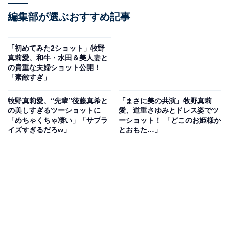
編集部が選ぶおすすめ記事
「初めてみた2ショット」牧野
真莉愛、和牛・水田＆美人妻と
の貴重な夫婦ショット公開！
「素敵すぎ」
牧野真莉愛、“先輩”後藤真希と
「まさに美の共演」牧野真莉
の美しすぎるツーショットに
愛、道重さゆみとドレス姿でツ
「めちゃくちゃ凄い」「サプラ
ーショット！ 「どこのお姫様か
イズすぎるだろw」
とおもた…」