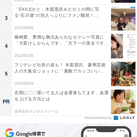
2023/03/03
「EXILEかと」木梨憲武＆ヒロミの間に写
る“石川遼”の別人っぷりにファン騒然！...
3
2022/09/09
篠崎愛、豊満な胸元あらわなセクシー写真に
「大変けしからんです」「天下一の美女です...
4
2022/01/05
フジテレビ社長の姿も！ 木梨憲武、豪華芸能
人の大集合ショットに「素敵でカッコいい...
5
2023/09/29
玄関に〇〇置いてる人は金運落ちてます…金運
を上げる方法とは
PR
合同会社デジタルファーム
Recommended by