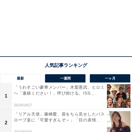
最新
一週間
一ヶ月
「うわすごい豪華メンバー」木梨憲武、ヒロミ
へ「連絡ください！」呼び掛ける。ISS...
1
2024/10/17
「リアル天使」篠崎愛、肩をちら見せしたバス
ローブ姿に「可愛すぎんぞ～」「目の表情...
2