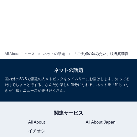
All About ニュース
ネットの話題
「ご夫婦の妹みたい」牧野真莉愛、元和牛・水田信二＆美人妻に挟まれたスリーショットを公開し反響！
ネットの話題
国内外のSNSで話題の人＆トピックをタイムリーにお届けします。知ってる
だけでちょっと得する、なんだか楽しい気分になれる、ネット発「知ら（な
きゃ）損」ニュースが盛りだくさん。
関連サービス
All About
All About Japan
イチオシ