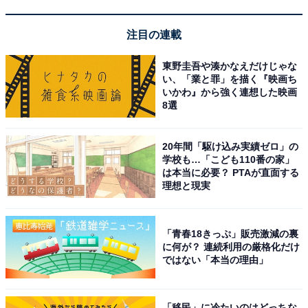
をいまも塗り替え続けています。快進撃を続ける姿が、
注目の連載
新社会人が「目標にしたい」イメージと合致するようで
すね。
東野圭吾や湊かなえだけじゃな
い、「業と罪」を描く『映画ち
この記事の筆者：小林清峰
いかわ』から強く連想した映画
8選
スポーツ新聞→編集プロダクションで編集やカメラ、デ
ィレクション、ライターやってます（何でも屋です）
20年間「駆け込み実績ゼロ」の
学校も…「こども110番の家」
は本当に必要？ PTAが直面する
10位までの全ランキング結果を見
理想と現実
次ページ
る
「青春18きっぷ」販売激減の裏
に何が？ 連続利用の厳格化だけ
ではない「本当の理由」
「移民」に冷たいのはどっちな