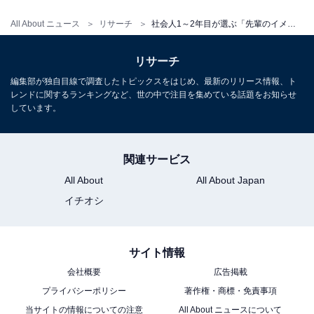
All About ニュース
リサーチ
社会人1～2年目が選ぶ「先輩のイメージに合う男性有名人」ランキング！ 2位「櫻井翔」、1位は？
1
2
3
4
リサーチ
編集部が独自目線で調査したトピックスをはじめ、最新のリリース情報、ト
レンドに関するランキングなど、世の中で注目を集めている話題をお知らせ
しています。
関連サービス
All About
All About Japan
イチオシ
サイト情報
会社概要
広告掲載
プライバシーポリシー
著作権・商標・免責事項
当サイトの情報についての注意
All About ニュースについて