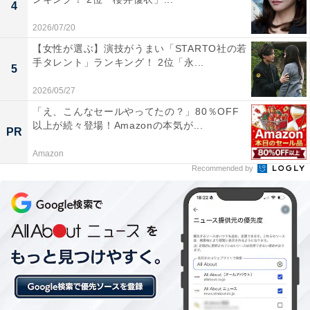
4
2026/07/20
1位には、MLBロサンゼルス・ドジャースの大谷翔平選
【女性が選ぶ】演技がうまい「STARTO社の若
手が輝きました。大谷さんは、岩手・花巻東高時代から
手タレント」ランキング！ 2位「永...
5
野球で注目を集め、2012年、北海道日本ハムファイター
2026/05/27
ズに入団。投打の両方をこなす「二刀流」として日本で
「え、こんなセールやってたの？」80％OFF
活躍しました。2018年には、米国ロサンゼルス・エンゼ
以上が続々登場！Amazonの本気が...
PR
ルスと契約しMLBデビュー。
Amazon
Recommended by
デビュー年には、ア・リーグ新人王を獲得。2021年に
は、MLBオールスターゲームに初出場し、専門誌選出の
年間MVPにも輝きました。2023年、日本人初の本塁打王
に輝き、2度目の年間MVPにも選出されました。
ロサンゼルス・ドジャースに移籍した2024年も大活躍が
続き、4月には、それまで松井秀喜さんが持っていた日
本人メジャー通算本塁打記録「175本」を抜いて、記録