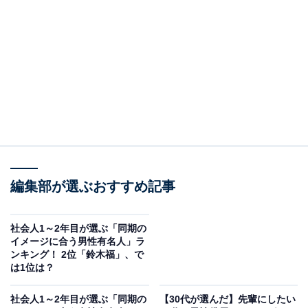
A post shared by ARASHI (@arashi_5_official)
2位は、櫻井翔さんでした。アイドルグループ・嵐のメ
ンバーです。俳優として数々のドラマや映画に出演し人
気の櫻井さん。2006年からは、報道番組『news zero』
（日本テレビ系）のキャスターを務めるほか、バラエテ
ィ『櫻井・有吉 THE夜会』（TBS系）の司会を担当して
います。
編集部が選ぶおすすめ記事
2021年から活動休止中の嵐は、4月10日にグループの新
社会人1～2年目が選ぶ「同期の
イメージに合う男性有名人」ラ
会社「株式会社嵐」を設立したことを発表。ファンの間
ンキング！ 2位「鈴木福」、で
では「活動再開か？」と、歓迎ムードが広がっていま
は1位は？
す。櫻井さん含め、これからの動向が注目されます。
社会人1～2年目が選ぶ「同期の
【30代が選んだ】先輩にしたい