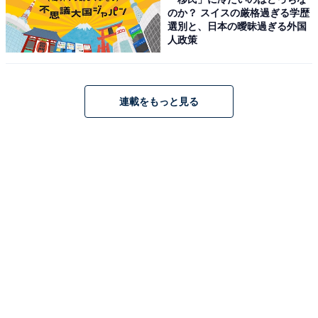
のか？ スイスの厳格過ぎる学歴
選別と、日本の曖昧過ぎる外国
人政策
連載をもっと見る
こちらもおすすめ
社会人1～2年目が選ぶ「先輩のイメージに合う
女性有名人」ランキング！ 2位「水卜麻美」、1
位は？