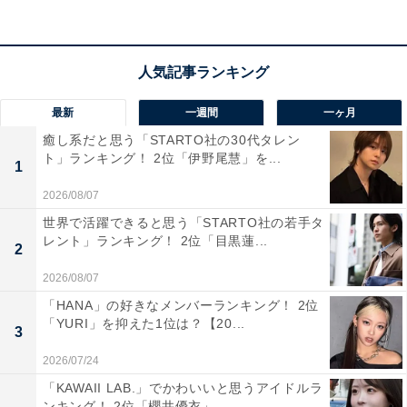
最新
一週間
一ヶ月
癒し系だと思う「STARTO社の30代タレン
ト」ランキング！ 2位「伊野尾慧」を...
1
View this post on Instagram
2026/08/07
世界で活躍できると思う「STARTO社の若手タ
レント」ランキング！ 2位「目黒蓮...
2
2026/08/07
「HANA」の好きなメンバーランキング！ 2位
「YURI」を抑えた1位は？【20...
3
2026/07/24
「KAWAII LAB.」でかわいいと思うアイドルラ
A post shared by Los Angeles Dodgers (@dodgers)
ンキング！ 2位「櫻井優衣」...