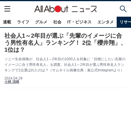
連載
ライフ
グルメ
社会
IT・ビジネス
エンタメ
リサ
社会人1～2年目が選ぶ「先輩のイメージに合
う男性有名人」ランキング！ 2位「櫻井翔」、
1位は？
ソニー生命保険が、社会人1～2年目の1000人を対象に「目標にしたい先輩の
イメージに合う男性有名人」を調査。社会人1～2年目が選ぶ男性有名人ラン
キングで1位選ばれたのは？（サムネイル画像出典：嵐公式Instagramより）
2024.04.29
小林 清峰