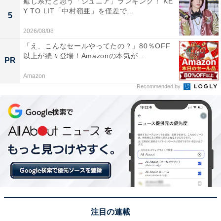
癒し系だと思う「ジュニア」ランキング！ KE
らさまざまなアイテムを入手し、ほかのプレイヤーを攻
Y TO LIT「中村嶺亜」を僅差で...
5
撃したり、自分のキャラクターを強化することができま
2026/08/08
す。
「え、こんなセールやってたの？」80％OFF
以上が続々登場！Amazonの本気が...
PR
回答者からは「シンプルで面白い」（60代男性／千葉
Amazon
県）、「初めてのカーレースで、タイムアタックにハマ
Recommended by
った」（50代男性／千葉県）、「コース全般がユニーク
で音楽もよかったから」（30代男性／青森県）、「最初
のスーファミのカートがカラフルかつスピード感があっ
て楽しかった」（50代男性／北海道）などの声が寄せら
れました。
※回答者コメントは原文ママです
この記事の筆者：小林清峰
注目の連載
スポーツ新聞→編集プロダクションで編集やカメラ、デ