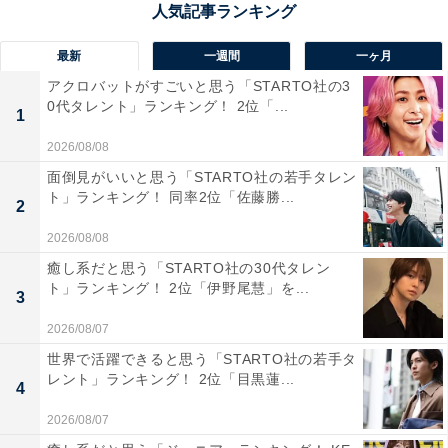
最新
一週間
一ヶ月
アクロバットがすごいと思う「STARTO社の3
0代タレント」ランキング！ 2位「...
1
2026/08/08
第1位：スーパーマリオカート（1992年/スーパー
面倒見がいいと思う「STARTO社の若手タレン
ファミコン）
ト」ランキング！ 同率2位「佐藤勝...
2
2026/08/08
第1位には『スーパーマリオカート』が輝きました。
癒し系だと思う「STARTO社の30代タレン
1992年に販売開始された、カートシリーズの第1作目。
ト」ランキング！ 2位「伊野尾慧」を...
3
マリオ、ルイージ、ピーチ姫、ヨッシー、クッパ、ドン
キーコングJR.、ノコノコ、キノピオといったキャラクタ
2026/08/07
ーたちがカートに乗ってレースを繰り広げる作品です。
世界で活躍できると思う「STARTO社の若手タ
レント」ランキング！ 2位「目黒蓮...
4
キャラクターごとに特性や能力が違っていて、戦略が変
2026/08/07
わるのが面白い点。レース中には、アイテムボックスか