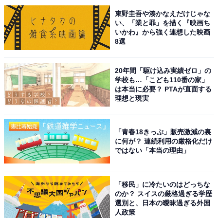
ィレクション、ライターやってます（何でも屋です）
東野圭吾や湊かなえだけじゃな
い、「業と罪」を描く『映画ち
いかわ』から強く連想した映画
8選
10位までの全ランキング結果を見
次ページ
る
20年間「駆け込み実績ゼロ」の
学校も…「こども110番の家」
は本当に必要？ PTAが直面する
理想と現実
「青春18きっぷ」販売激減の裏
に何が？ 連続利用の厳格化だけ
ではない「本当の理由」
「移民」に冷たいのはどっちな
のか？ スイスの厳格過ぎる学歴
選別と、日本の曖昧過ぎる外国
人政策