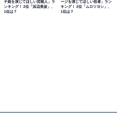
チ姫を演じてほしい芸能人」ラ
ージを演じてほしい役者」ラン
ンキング！ 2位「浜辺美波」、
キング！ 2位「ムロツヨシ」、
回答者からは「ステージがどんどん追加されるし、プレ
1位は？
1位は？
イ人口が多くてみんなで楽しめるから」（20代女性／東
京都）、「低年齢からでも非常に遊びやすいシステムが
あるため」（30代女性／大阪府）、「家族で楽しめるか
ら。コースがたくさんあるから」（30代女性／大阪
府）、「映像が綺麗で、過去のコースもできることや、
コースが追加されずっと楽しめるため」（20代女性／北
海道）といった意見が上がりました。