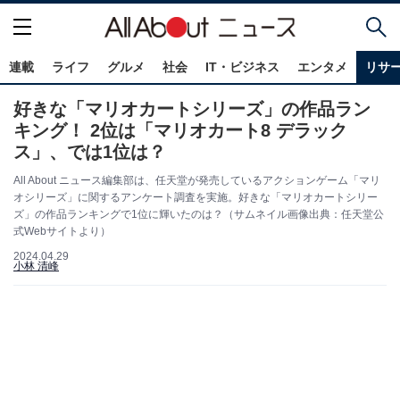
連載
ライフ
グルメ
社会
IT・ビジネス
エンタメ
リサ
好きな「マリオカートシリーズ」の作品ラン
キング！ 2位は「マリオカート8 デラック
ス」、では1位は？
All About ニュース編集部は、任天堂が発売しているアクションゲーム「マリ
オシリーズ」に関するアンケート調査を実施。好きな「マリオカートシリー
ズ」の作品ランキングで1位に輝いたのは？（サムネイル画像出典：任天堂公
式Webサイトより）
2024.04.29
小林 清峰