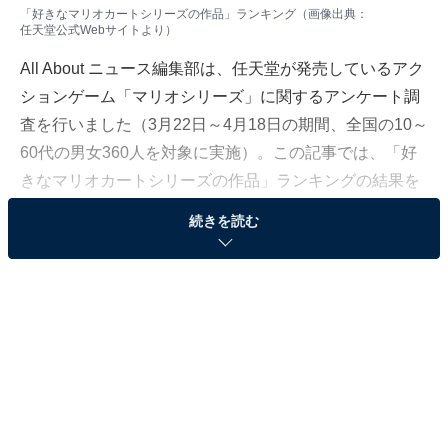
「好きなマリオカートシリーズの作品」ランキング（画像出典：
任天堂公式Webサイト
より）
All About ニュース編集部は、任天堂が発売しているアク
ションゲーム「マリオシリーズ」に関するアンケート調
査を行いました（3月22日～4月18日の期間、全国の10～
60代の男女360人を対象に実施）。この記事では、「好
きなマリオカートシリーズの作品」ランキングの結果を
紹介します！
続きを読む
「レースゲーム」というジャンルを、子どもから大人ま
で楽しめるカジュアルなものにした「マリオカート」
で、最も人気だったのは、どの作品だったのでしょう
か。
＞10位までの全ランキング結果を見る