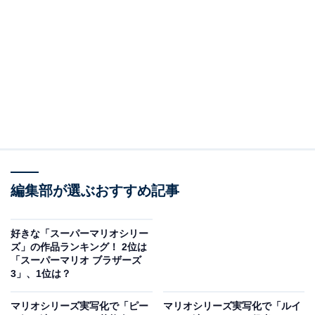
第2位：マリオカート8 デラックス（2017
年/Nintendo Switch）
第2位には『マリオカート8 デラックス』がランクイン。
任天堂の家庭用ゲーム機「Wii U（ウィー ユー）」向け
として2014年に発売された「マリオカート8」の拡張版
で2017年、同社のゲーム機「Nintendo Switch」向けに
発売されました。現行のマリオカートゲームの最新作で
す。
編集部が選ぶおすすめ記事
シリーズ最多を誇る42体のキャラクターがいろいろなコ
ースを走るゲーム。Nintendo Switchのオンラインサービ
好きな「スーパーマリオシリー
スに対応しているので、世界中のプレイヤーとオンライ
ズ」の作品ランキング！ 2位は
「スーパーマリオ ブラザーズ
ンで対戦することも可能です。友達とのオンライン対戦
3」、1位は？
も可能で、いつでもどこでも楽しめると大人気になって
います。
マリオシリーズ実写化で「ピー
マリオシリーズ実写化で「ルイ