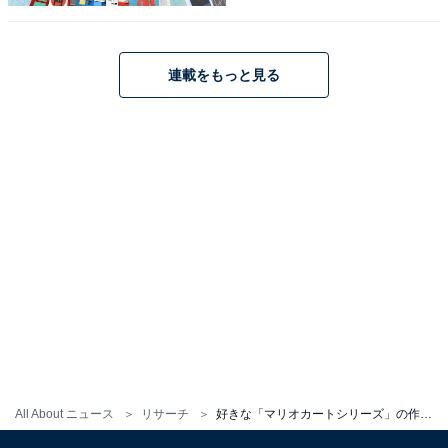
こちらもおすすめ
連載をもっと見る
「マリオシリーズ」で好きなキャラクターラン
キング！ 1位はやはり「マリオ」、では続く2位
は？
1
2
All About ニュース
リサーチ
好きな「マリオカートシリーズ」の作品ランキング！ 2位は「マリオカート8 デラックス」、では1位は？