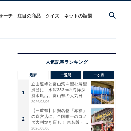
サーチ
注目の商品
クイズ
ネットの話題
最新
一週間
一ヶ月
立山連峰と富山湾を望む展望
風呂に、水深333mの海洋深
1
1
層水風呂。富山県の人気日
帰...
2026/08/06
【三重県】伊勢名物「赤福」
の直営店に、全国唯一のコメ
2
2
ダ大判焼き店も！ 東名阪・
伊...
2026/08/06