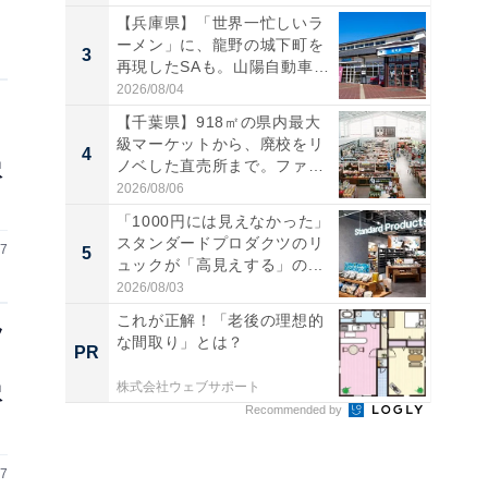
【兵庫県】「世界一忙しいラ
ーメン」に、龍野の城下町を
3
3
再現したSAも。山陽自動車
道...
2026/08/04
【千葉県】918㎡の県内最大
級マーケットから、廃校をリ
4
4
ノベした直売所まで。ファ
訳
ー...
2026/08/06
「1000円には見えなかった」
スタンダードプロダクツのリ
17
5
5
ュックが「高見えする」の...
2026/08/03
これが正解！「老後の理想的
ツ
な間取り」とは？
PR
PR
株式会社ウェブサポート
訳
Recommended by
17