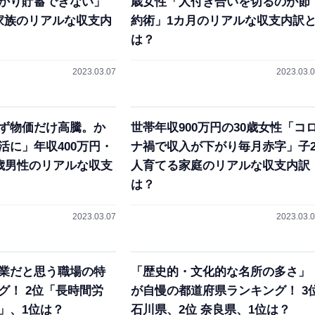
かり貯蓄できない」
歳女性「人付き合いを切るのが節
家族のリアルな収支内
約術」1カ月のリアルな収支内訳
は？
2023.03.07
2023.03.
ず物価だけ高騰。か
世帯年収900万円の30歳女性「コ
活に」年収400万円・
ナ禍で収入が下がり毎月赤字」子
0歳男性のリアルな収支
人育てる家庭のリアルな収支内訳
は？
2023.03.07
2023.03.
業だと思う職場の特
「歴史的・文化的な名所の多さ」
グ！ 2位「長時間労
が自慢の都道府県ランキング！ 3
」、1位は？
石川県、2位 奈良県、1位は？