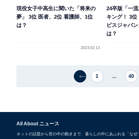
現役女子中高生に聞いた「将来の
24卒版「一
夢」 3位 医者、2位 看護師、1位
キング！ 3
は？
ビスジャパン
は？
2023.02.13
1
...
40
All About ニュース
ネットの話題から世の中の動きまで、暮らしの中にあふれる「なぜ？」