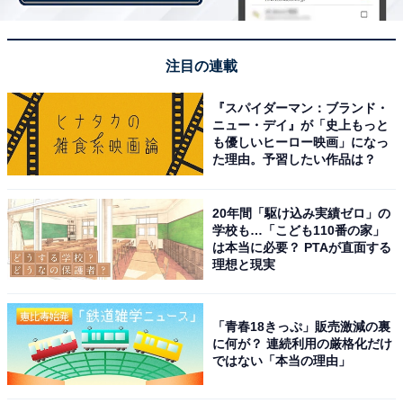
「ブラック企業だと感じたときの対応」について聞いた
ところ、「退職した」と回答した人が77.5％で最多でし
た。
注目の連載
『スパイダーマン：ブランド・
退職した人からは、「環境を変えないと身体を壊すため
ニュー・デイ』が「史上もっと
（28歳男性）」「自分にとってメリットがなく、他にい
も優しいヒーロー映画」になっ
た理由。予習したい作品は？
い企業はいくらでもあるから（41歳男性）」などが理由
として挙げられていました。
20年間「駆け込み実績ゼロ」の
学校も…「こども110番の家」
「退職を検討した（検討中）」と回答した人も多く
は本当に必要？ PTAが直面する
理想と現実
（15.5％）、ブラック企業における離職率の高さが垣間
見れます。また、退職・転職に伴うハードルが下がって
いるとも推察されています。
「青春18きっぷ」販売激減の裏
に何が？ 連続利用の厳格化だけ
ではない「本当の理由」
＞次ページ：「ブラック企業の特徴」10位までのランキ