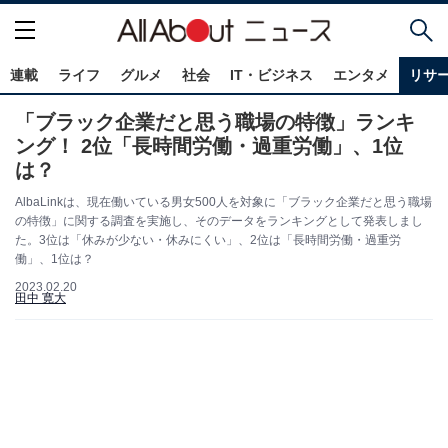
連載
ライフ
グルメ
社会
IT・ビジネス
エンタメ
リサ
「ブラック企業だと思う職場の特徴」ランキ
ング！ 2位「長時間労働・過重労働」、1位
は？
AlbaLinkは、現在働いている男女500人を対象に「ブラック企業だと思う職場
の特徴」に関する調査を実施し、そのデータをランキングとして発表しまし
た。3位は「休みが少ない・休みにくい」、2位は「長時間労働・過重労
働」、1位は？
2023.02.20
田中 寛大