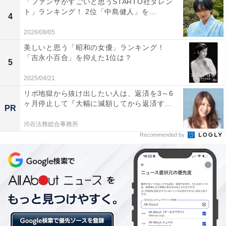
「ファンサがすごいと思うSTARTO社タレン
ト」ランキング！ 2位「中島健人」を...
4
2026/08/05
美しいと思う「昭和の女優」ランキング！
「吉永小百合」を抑えた1位は？
5
2025/04/21
リボ地獄から抜け出したい人は、返済を3～6
ヶ月停止して『大幅に減額してから返済す...
PR
渋谷法務総合事務所
Recommended by
ブラック企業だと感じたときの対応「退職」が8割
弱
ブラックと感じる企業での勤務経験がある355人に、