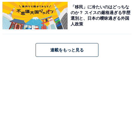
ング結果
「移民」に冷たいのはどっちな
のか？ スイスの厳格過ぎる学歴
選別と、日本の曖昧過ぎる外国
人政策
【おすすめ記事】
・
「ホワイト企業だと思う職場の特徴」ランキング！ 2位
連載をもっと見る
「残業なし・少なめ」、1位は？
・
24卒版「一流ホワイト企業」ランキング！ 3位 アマゾン
ウェブサービスジャパン、2位 グーグル、1位は？
・
「ジェンダーギャップを感じる職場の慣習やルール」ラ
ンキング！ 根強い男女差、“納得いかない慣習”1位は？
・
日本で「賃上げ」が進まない根本原因。「高賃金、でも
解雇当たり前」になる覚悟はあるか