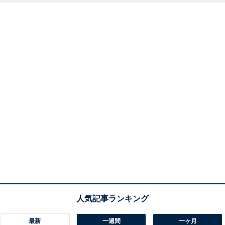
最新
一週間
一ヶ月