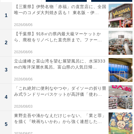
【三重県】伊勢名物「赤福」の直営店に、全国
唯一のコメダ大判焼き店も！ 東名阪・伊...
1
2026/08/06
【千葉県】918㎡の県内最大級マーケットか
ら、廃校をリノベした直売所まで。ファー...
2
2026/08/06
立山連峰と富山湾を望む展望風呂に、水深333
mの海洋深層水風呂。富山県の人気日帰...
3
2026/08/06
「これ絶対に便利なやつや」ダイソーの折り畳
み式ランドリーバスケットが高評価「使わ...
4
2026/08/03
東野圭吾や湊かなえだけじゃない、「業と罪」
を描く『映画ちいかわ』から強く連想した...
5
2026/08/07