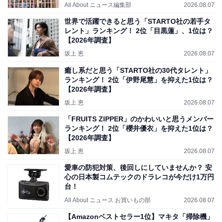
All About ニュース編集部
2026.08.07
世界で活躍できると思う「STARTO社の若手タ
レント」ランキング！ 2位「目黒蓮」、1位は？
【2026年調査】
坂上 恵
2026.08.07
癒し系だと思う「STARTO社の30代タレント」
ランキング！ 2位「伊野尾慧」を抑えた1位は？
【2026年調査】
坂上 恵
2026.08.07
「FRUITS ZIPPER」のかわいいと思うメンバー
ランキング！ 2位「櫻井優衣」を抑えた1位は？
【2026年調査】
坂上 恵
2026.08.07
愛車の防犯対策、後回しにしていませんか？ 安
心の日本製コムテックのドラレコが今だけ1万円
台！
All About ニュース お買いもの部
2026.08.07
【Amazonベストセラー1位】マキタ「掃除機」