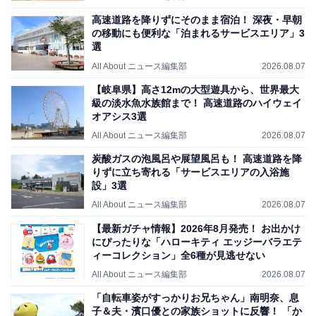
高速道路を降りずにそのまま宿泊！ 深夜・早朝
の移動にも便利な「泊まれるサービスエリア」3
選
All About ニュース編集部
2026.08.07
【岐阜県】高さ12mの大型遊具から、世界最大
級の淡水魚水族館まで！ 高速道路のハイウェイ
オアシス3選
All About ニュース編集部
2026.08.07
炭酸ガスの泡風呂や展望風呂も！ 高速道路を降
りずに立ち寄れる「サービスエリアの入浴施
設」3選
All About ニュース編集部
2026.08.07
【最新ガチャ情報】2026年8月発売！ お出かけ
にぴったりな「ハローキティ エッジーバラエテ
ィーコレクション」全6種が見逃せない
All About ニュース編集部
2026.08.07
「自転車姿がすっかりお兄ちゃん」南明奈、息
子＆夫・濱口優との家族ショットに反響！ 「か