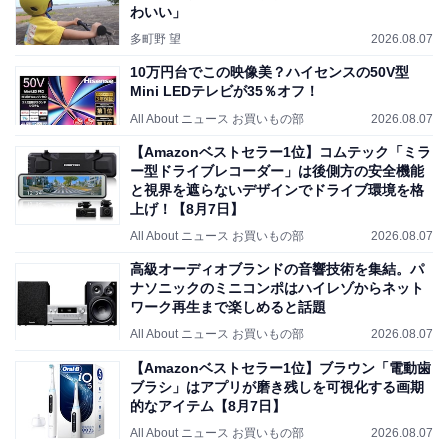
わいい」
多町野 望
2026.08.07
10万円台でこの映像美？ハイセンスの50V型
Mini LEDテレビが35％オフ！
All About ニュース お買いもの部
2026.08.07
【Amazonベストセラー1位】コムテック「ミラ
ー型ドライブレコーダー」は後側方の安全機能
と視界を遮らないデザインでドライブ環境を格
上げ！【8月7日】
All About ニュース お買いもの部
2026.08.07
高級オーディオブランドの音響技術を集結。パ
ナソニックのミニコンポはハイレゾからネット
ワーク再生まで楽しめると話題
All About ニュース お買いもの部
2026.08.07
【Amazonベストセラー1位】ブラウン「電動歯
ブラシ」はアプリが磨き残しを可視化する画期
的なアイテム【8月7日】
All About ニュース お買いもの部
2026.08.07