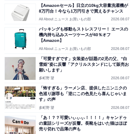
【Amazonセール】日立の10kg大容量洗濯機が
8万円台！今なら1万円引きで買えるチャンス
All About ニュース お買いもの部
2026.08.07
パッキングも移動もストレスフリー！ エースの
機内持ち込みスーツケースが40％オフ
【Amazon】
All About ニュース お買いもの部
2026.08.07
「可愛すぎです」女装姿が話題の2児の父、“白
雪姫”姿に反響「アクリルスタンドにして販売お
願いします」
多町野 望
2026.08.07
「怖すぎる」ラーメン店、提供したニンニクの
色巡り謝罪も「逆にこの色見たら喜んじゃいま
す」の声
多町野 望
2026.08.07
「あ！？？可愛いぃぃぃ！！！！」キャンドゥ
の童話シリーズが反響。長靴をはいた猫はほぼ
売り切れで品薄の声も