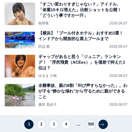
「すごい変わりすぎじゃない？」アイドル、
「体重10キロ増えた」比較ショットを公開！
「どういう事ですかー汗」
熱帯夜
2026.08.07
【横浜】「プール付きホテル」おすすめ3選！
インドアから開放的な屋上プールまで
田辺 紫
2026.08.07
ギャップがあると思う「ジュニア」ランキン
グ！ 「浮所飛貴（ACEes）」を僅差で抑えた1
位は？
ゆるま 小林
2026.08.07
水難事故、親の8割「叫び声すらなかった」。わ
が子を“静かな溺れ”から守るために親ができる
こと
廣田 美絵子
2026.08.07
1
2
3
4
...
500