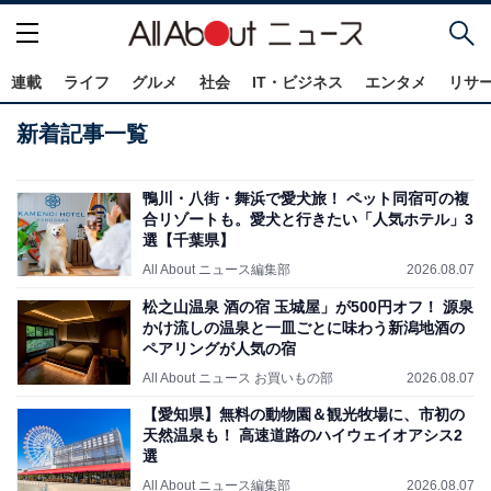
連載
ライフ
グルメ
社会
IT・ビジネス
エンタメ
リサ
新着記事一覧
鴨川・八街・舞浜で愛犬旅！ ペット同宿可の複
合リゾートも。愛犬と行きたい「人気ホテル」3
選【千葉県】
All About ニュース編集部
2026.08.07
松之山温泉 酒の宿 玉城屋」が500円オフ！ 源泉
かけ流しの温泉と一皿ごとに味わう新潟地酒の
ペアリングが人気の宿
All About ニュース お買いもの部
2026.08.07
【愛知県】無料の動物園＆観光牧場に、市初の
天然温泉も！ 高速道路のハイウェイオアシス2
選
All About ニュース編集部
2026.08.07