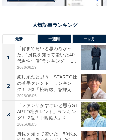
最新
一週間
一ヶ月
「背まで高いと思わなかっ
「癒し系
た」“身長を知って驚いた40
タレント
1
1
代男性俳優”ランキング！ 1...
「井ノ原
2026/06/13
2026/08/0
癒し系だと思う「STARTO社
ギャップ
の若手タレント」ランキン
RTO社
2
2
グ！ 2位「松島聡」を抑え...
キング！
2026/08/05
2026/08/0
「ファンサがすごいと思うST
癒し系だ
ARTO社タレント」ランキン
の若手
3
3
グ！ 2位「中島健人」を...
グ！ 2
2026/08/05
2026/08/0
身長を知って驚いた「50代女
「ギャッ
性俳優」ランキング！ 2位
RTO社