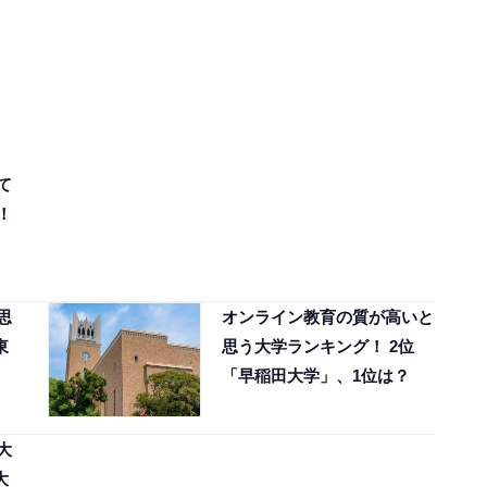
て
！
思
オンライン教育の質が高いと
東
思う大学ランキング！ 2位
「早稲田大学」、1位は？
大
大