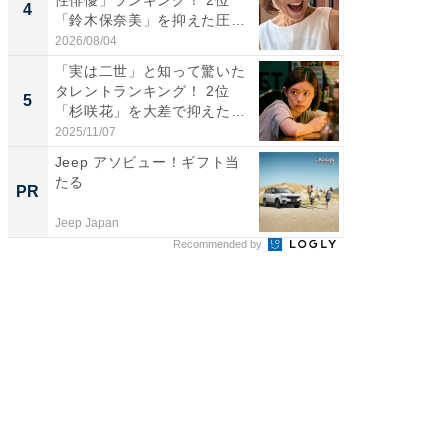
4
4
「鈴木保奈美」を抑えた圧
グ！ 2
倒...
2026/08/04
2026/07/3
「実は二世」と知って驚いた
「世界で
タレントランキング！ 2位
ARTO
5
5
「杉咲花」を大差で抑えた1
グ！ 2
位...
2025/11/07
2026/08/0
Jeep アソビュー！ギフト当
全国の
たる
付きの
PR
PR
Jeep Japan
COCO VIL
Recommended by