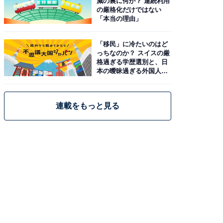
減の裏に何が？ 連続利用
の厳格化だけではない
「本当の理由」
「移民」に冷たいのはど
っちなのか？ スイスの厳
格過ぎる学歴選別と、日
本の曖昧過ぎる外国人政
策
連載をもっと見る