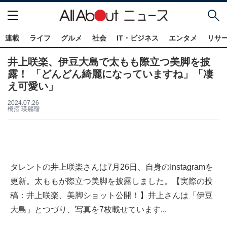
連載
ライフ
グルメ
社会
IT・ビジネス
エンタメ
リサ
井上咲楽、伊豆大島で太もも際立つ美脚を披
露！ 「どんどん綺麗になっていますね」「凄
え可愛い」
2024.07.26
橋酒 瑛麗瑠
タレントの井上咲楽さんは7月26日、自身のInstagramを
更新。太ももが際立つ美脚を披露しました。【実際の投
稿：井上咲楽、美脚ショット公開！】井上さんは「伊豆
大島」とつづり、写真を7枚載せています...