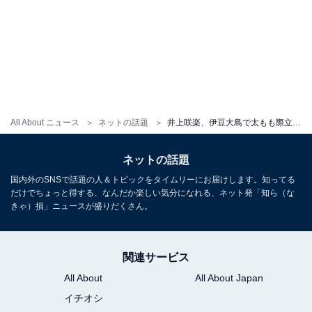
All About ニュース
ネットの話題
井上咲楽、伊豆大島で太もも際立つ美脚を披露！ 「どんどん綺麗になっていますね」「凄え可愛い」
ネットの話題
国内外のSNSで話題の人＆トピックをタイムリーにお届けします。知ってる
だけでちょっと得する、なんだか楽しい気分になれる、ネット発「知ら（な
きゃ）損」ニュースが盛りだくさん。
関連サービス
All About
All About Japan
イチオシ