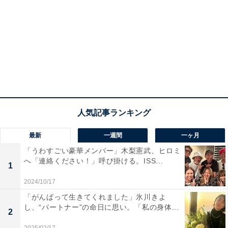
最新
一週間
一ヶ月
「うわすごい豪華メンバー」木梨憲武、ヒロミ
へ「連絡ください！」呼び掛ける。ISS...
1
2024/10/17
「がんばって生きてくれました」氷川きよ
し、“パートナー”の命日に思い。「私の身体...
2