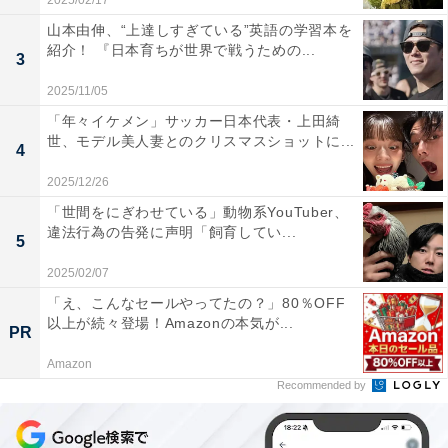
2025/02/17
山本由伸、“上達しすぎている”英語の学習本を
紹介！ 『日本育ちが世界で戦うための...
3
2025/11/05
「年々イケメン」サッカー日本代表・上田綺
世、モデル美人妻とのクリスマスショットに...
4
2025/12/26
「世間をにぎわせている」動物系YouTuber、
違法行為の告発に声明「飼育してい...
5
2025/02/07
「え、こんなセールやってたの？」80％OFF
以上が続々登場！Amazonの本気が...
PR
Amazon
Recommended by