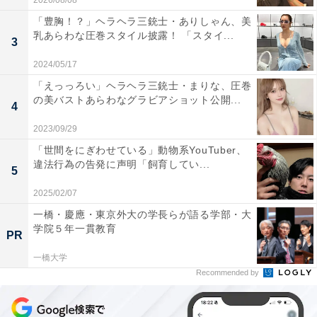
2026/08/08
「豊胸！？」ヘラヘラ三銃士・ありしゃん、美
乳あらわな圧巻スタイル披露！ 「スタイ...
3
2024/05/17
「えっっろい」ヘラヘラ三銃士・まりな、圧巻
の美バストあらわなグラビアショット公開...
4
2023/09/29
「世間をにぎわせている」動物系YouTuber、
違法行為の告発に声明「飼育してい...
5
2025/02/07
一橋・慶應・東京外大の学長らが語る学部・大
学院５年一貫教育
PR
一橋大学
Recommended by