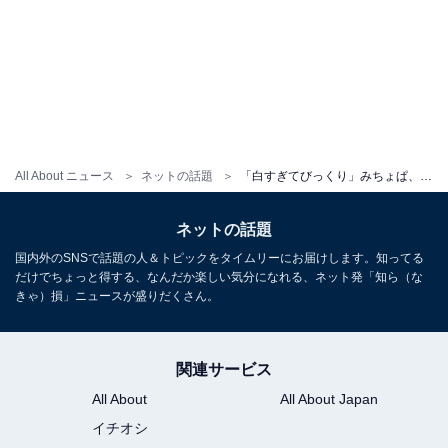
All About ニュース
ネットの話題
「白すぎてびっくり」みちょぱ、透明感あふれるモデルショットに「美しすぎる」「別人に見えた」の声！
ネットの話題
国内外のSNSで話題の人＆トピックをタイムリーにお届けします。知ってる
だけでちょっと得する、なんだか楽しい気分になれる、ネット発「知ら（な
きゃ）損」ニュースが盛りだくさん。
関連サービス
All About
All About Japan
イチオシ