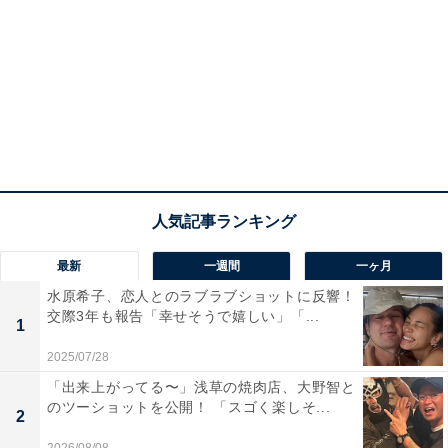
最新
一週間
一ヶ月
水原希子、恋人とのラブラブショットに反響！
交際3年も報告「幸せそうで嬉しい」「...
1
2025/07/28
「出来上がってる〜」浅草の焼肉店、大野智と
のツーショットを公開！ 「スゴく楽しそ...
2