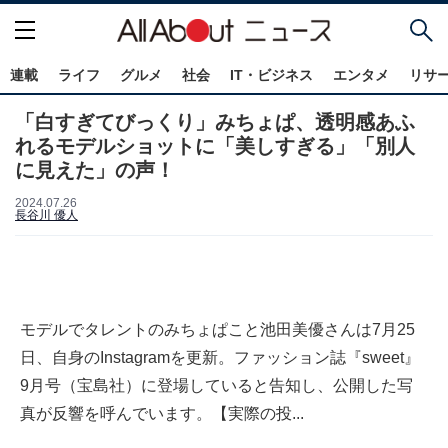
連載
ライフ
グルメ
社会
IT・ビジネス
エンタメ
リサ
「白すぎてびっくり」みちょぱ、透明感あふ
れるモデルショットに「美しすぎる」「別人
に見えた」の声！
2024.07.26
長谷川 優人
モデルでタレントのみちょぱこと池田美優さんは7月25
日、自身のInstagramを更新。ファッション誌『sweet』
9月号（宝島社）に登場していると告知し、公開した写
真が反響を呼んでいます。【実際の投...