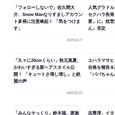
「フォローしないで」佐久間大
人気グラドル
介、Snow Manなりすましアカウン
セクハラ告発
ト多発に注意喚起！ 「気をつけま
要」に。枕営
す」
ん」否定
2025.02.27
「久々に20cmくらい」秋元真夏、
エハラマサヒ
かわいすぎる新ヘアスタイル公
合格を報告＆
開！ 「キュートさ増し増し」と絶
「パパちゃん
賛の声
2025.02.27
「みんなそっくり」鈴木福、家族
志尊淳、イタ