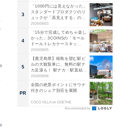
「1000円には見えなかった」
スタンダードプロダクツのリ
3
3
ュックが「高見えする」の...
2026/08/03
中
「15分で完成してめちゃ楽し
かった」3COINSの「モール
4
4
ドールトレカケースキッ...
2026/08/05
【鹿児島県】桜島を望む駅ビ
ルの大観覧車に、無料の駅ナ
28
5
5
カ足湯も！ 駅ナカ・駅直結
ス...
2026/08/08
全国の絶景ポイントにサウナ
、
付きのシェア別荘を展開
PR
PR
COCO VILLA on GOETHE
Recommended by
28