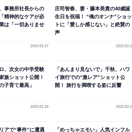
、事務所社長からの
庄司智春、妻・藤本美貴の40歳誕
「精神的なケアが必
生日を祝福！ “俺のオンナ”ショッ
業は「一切ありませ
トに「愛しか感じない」と絶賛の
声
2025.02.27
2025.02.
ロ、次女の中学受験
「あんまり見ないで」千秋、ハワ
家族ショット公開！
イ旅行での“激レア”ショット公
の子育て最高」
開！ 旅行を満喫する姿に反響
2025.02.26
2025.02.
リアで“事件”に遭遇
「めっちゃエモい」人気インフル