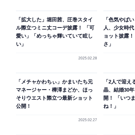
「拡大した」堀田茜、圧巻スタイ
「色気やばい
ル際立つミニ丈コーデ披露！ 「可
人、少女時代
愛い」「めっちゃ輝いていて眩し
ョット披露！
い」
さ」
2025.02.28
「メチャかわちぃ」かまいたち元
「2人で迎え
マネージャー・樺澤まどか、ほっ
晶、結婚30
そりウエスト際立つ最新ショット
開！ 「いつ
公開！
ね！」
2025.02.27