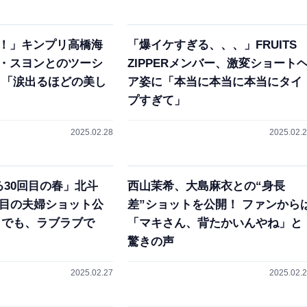
！」キンプリ高橋海
「爆イケすぎる、、、」FRUITS
・スヨンとのツーシ
ZIPPERメンバー、激変ショート
 「涙出るほどの美し
ア姿に「本当に本当に本当にタイ
プすぎて」
2025.02.28
2025.02.
る30回目の春」北斗
西山茉希、大島麻衣との“身長
年目の夫婦ショット公
差”ショットを公開！ ファンから
までも、ラブラブで
「マキさん、背たかいんやね」と
驚きの声
2025.02.27
2025.02.