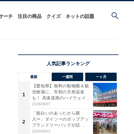
サーチ
注目の商品
クイズ
ネットの話題
最新
一週間
一ヶ月
【愛知県】無料の動物園＆観
光牧場に、市初の天然温泉
1
1
も！ 高速道路のハイウェイオ
ア...
2026/08/07
「面白いのあったから購
入〜」ダイソーのポップアッ
2
2
プランドリーバッグが話
題。“さま...
2026/08/03