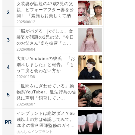
女装姿が話題の47歳2児の父
「女の
親、ビフォーアフター姿を公
介、バ
2
2
開！ 「素顔もお美しくて納...
らのプレ
愛...
2025/06/12
2026/08/0
「脳がバグる jkでしょ」女
「好感
装姿が話題の2児の父、“今日
や、“マ
3
3
のお父さん”姿を披露「こ...
画変更
財...
2026/08/04
2026/07/3
大食いYoutuberの彼氏、『お
「脚が
別れしました』と報告。「も
横川尚
4
4
う二度と会わない方が...
ムキな姿
刃...
2024/11/06
2026/08/0
「世間をにぎわせている」動
「2人と
物系YouTuber、違法行為の告
團十郎
5
5
発に声明「飼育してい...
「後ろ
「...
2025/02/07
2026/08/0
インプラントは絶対ダメ？65
人文知
歳以上の方は確認してみて。
PR
PR
20名の歯科医師監修のガイ...
あんしんインプラント
國學院大