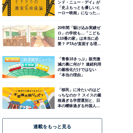
ンド・ニュー・デイ』が
「史上もっとも優しいヒ
ーロー映画」になった理
由。予習したい作品は？
20年間「駆け込み実績ゼ
ロ」の学校も…「こども
110番の家」は本当に必
要？ PTAが直面する理想
と現実
「青春18きっぷ」販売激
減の裏に何が？ 連続利用
の厳格化だけではない
「本当の理由」
「移民」に冷たいのはど
っちなのか？ スイスの厳
格過ぎる学歴選別と、日
本の曖昧過ぎる外国人政
策
連載をもっと見る