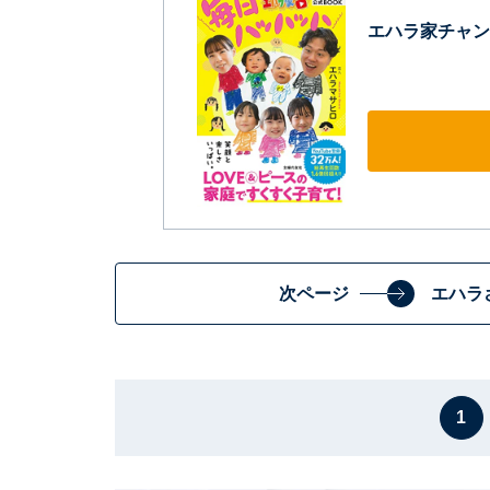
エハラ家チャン
次ページ
エハラ
1