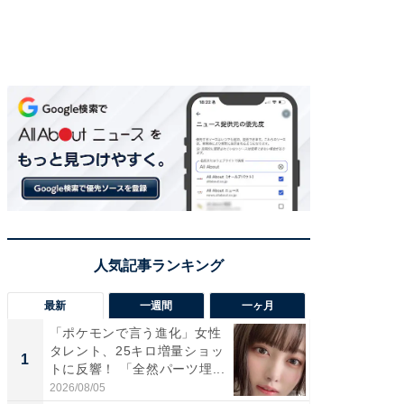
最新
一週間
一ヶ月
「ポケモンで言う進化」女性
「さす
タレント、25キロ増量ショッ
は」高
1
1
トに反響！ 「全然パーツ埋...
災地を
「カ...
2026/08/05
2026/08/0