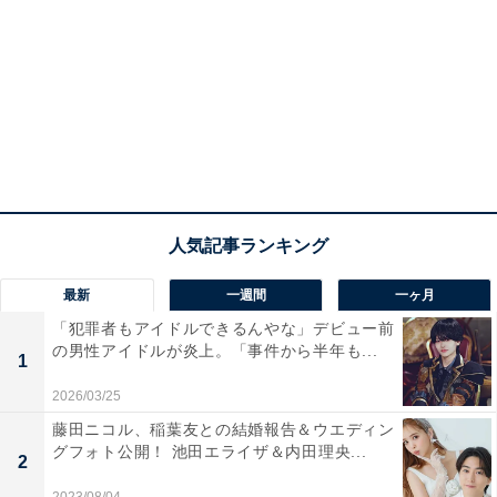
最新
一週間
一ヶ月
「犯罪者もアイドルできるんやな」デビュー前
の男性アイドルが炎上。「事件から半年も...
1
2026/03/25
藤田ニコル、稲葉友との結婚報告＆ウエディン
グフォト公開！ 池田エライザ＆内田理央...
2