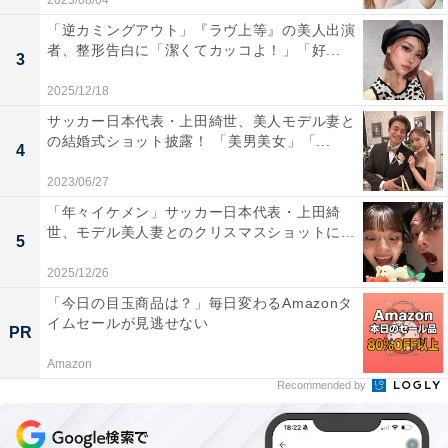
2023/08/04
「逆カミングアウト」『ラヴ上等』の美人出演
者、整形告白に「潔くてカッコよ！」「好...
3
2025/12/18
サッカー日本代表・上田綺世、美人モデル妻と
の結婚式ショット披露！ 「美男美女」「...
4
2023/06/27
「年々イケメン」サッカー日本代表・上田綺
世、モデル美人妻とのクリスマスショットに...
5
2025/12/26
「今日の目玉商品は？」毎日変わるAmazonタ
イムセールが見逃せない
PR
Amazon
Recommended by