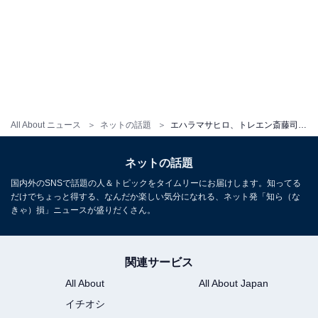
All About ニュース
ネットの話題
エハラマサヒロ、トレエン斎藤司の結婚式ショット公開！ 「斎藤さん髪あってイケメン」「髪の毛生えて見えます」
ネットの話題
国内外のSNSで話題の人＆トピックをタイムリーにお届けします。知ってる
だけでちょっと得する、なんだか楽しい気分になれる、ネット発「知ら（な
きゃ）損」ニュースが盛りだくさん。
関連サービス
All About
All About Japan
イチオシ