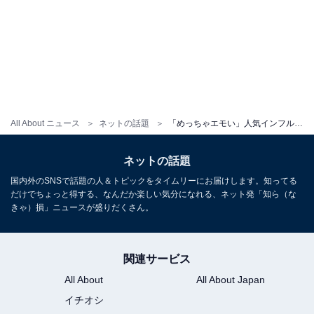
All About ニュース
ネットの話題
「めっちゃエモい」人気インフルエンサー、ほっそり美脚際立つ超ミニ丈コーデ！ 「ほんとにスタイルいい」
ネットの話題
国内外のSNSで話題の人＆トピックをタイムリーにお届けします。知ってる
だけでちょっと得する、なんだか楽しい気分になれる、ネット発「知ら（な
きゃ）損」ニュースが盛りだくさん。
関連サービス
All About
All About Japan
イチオシ