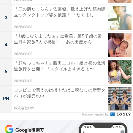
2026/08/04
「二の腕たまらん」佐藤健、鍛え上げた筋肉際
立つタンクトップ姿を披露！ 「たくまし...
3
2026/08/08
「1歳になりましたぁ」辻希美、第5子娘の誕
生日を家族7人で祝福！ 「あの出産から...
4
2026/08/09
「顔ちっっちゃ！」藤田ニコル、娘と初の北海
道旅行を公開！ 「スタイルよすぎるよ〜...
5
2026/08/08
コンビニで買うのは損！たばこ税なしの新型タ
バコが爆売れ中
PR
株式会社HAL
Recommended by