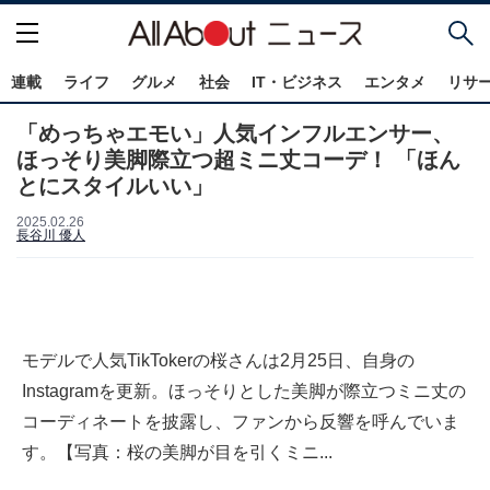
連載
ライフ
グルメ
社会
IT・ビジネス
エンタメ
リサ
「めっちゃエモい」人気インフルエンサー、
ほっそり美脚際立つ超ミニ丈コーデ！ 「ほん
とにスタイルいい」
2025.02.26
長谷川 優人
モデルで人気TikTokerの桜さんは2月25日、自身の
Instagramを更新。ほっそりとした美脚が際立つミニ丈の
コーディネートを披露し、ファンから反響を呼んでいま
す。【写真：桜の美脚が目を引くミニ...