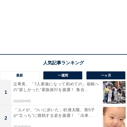
最新
一週間
一ヶ月
辻希美、「7人家族になって初めての」箱根へ
の“楽しかった”家族旅行を披露！ 集合...
1
2026/04/05
「ユメが、ついに歩いた」杉浦太陽、第5子
が“立っち”に挑戦する姿を披露！ 「出来...
2