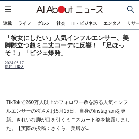
連載
ライフ
グルメ
社会
IT・ビジネス
エンタメ
リサ
「彼女にしたい」人気インフルエンサー、美
脚際立つ超ミニ丈コーデに反響！ 「足ほっ
そ！」「ビジュ爆発」
2024.05.17
長谷川 優人
TikTokで260万人以上のフォロワー数を誇る人気インフ
ルエンサーの桜さんは5月15日、自身のInstagramを更
新。きれいな脚が目を引くミニスカート姿を披露しまし
た。【実際の投稿：さくら、美脚が...