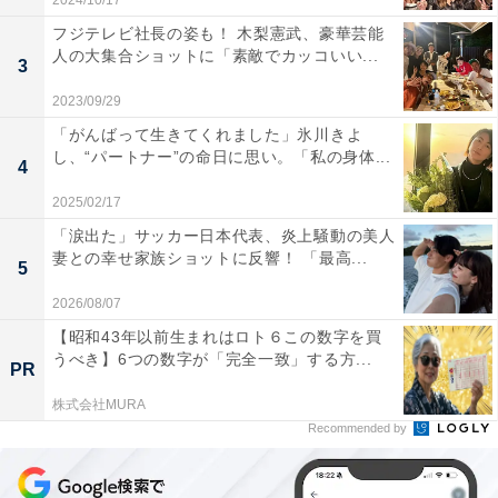
2024/10/17
フジテレビ社長の姿も！ 木梨憲武、豪華芸能
人の大集合ショットに「素敵でカッコいい...
3
2023/09/29
「がんばって生きてくれました」氷川きよ
し、“パートナー”の命日に思い。「私の身体...
4
2025/02/17
「涙出た」サッカー日本代表、炎上騒動の美人
妻との幸せ家族ショットに反響！ 「最高...
5
2026/08/07
【昭和43年以前生まれはロト６この数字を買
うべき】6つの数字が「完全一致」する方...
PR
株式会社MURA
Recommended by