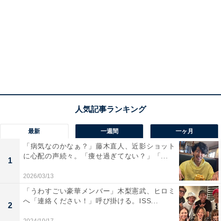
最新
一週間
一ヶ月
「病気なのかなぁ？」藤木直人、近影ショット
に心配の声続々。「痩せ過ぎてない？」「...
1
2026/03/13
「うわすごい豪華メンバー」木梨憲武、ヒロミ
へ「連絡ください！」呼び掛ける。ISS...
2