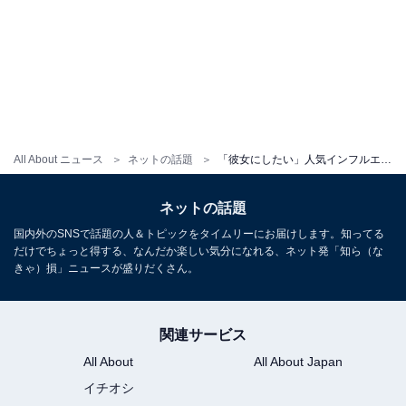
All About ニュース
ネットの話題
「彼女にしたい」人気インフルエンサー、美脚際立つ超ミニ丈コーデに反響！ 「足ほっそ！」「ビジュ爆発」
ネットの話題
国内外のSNSで話題の人＆トピックをタイムリーにお届けします。知ってる
だけでちょっと得する、なんだか楽しい気分になれる、ネット発「知ら（な
きゃ）損」ニュースが盛りだくさん。
関連サービス
All About
All About Japan
イチオシ