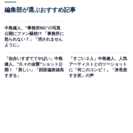
編集部が選ぶおすすめ記事
中島健人、“事務所NG”の写真
公開にファン騒然!? 「事務所に
怒られない？」「消されません
ように」
「似合いすぎててやばい」中島
「すごい２人」中島健人、人気
健人、“久々の金髪”ショット公
アーティストとのツーショット
開！ 「美しい」「顔面偏差値高
に「何このコンビ！」「身長差
すぎる」
すき笑」の声