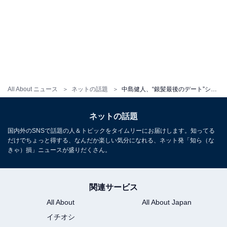
All About ニュース
ネットの話題
中島健人、“銀髪最後のデート”ショットに「ビジュアル良すぎる」「健人とデートしたかった」と反響！
ネットの話題
国内外のSNSで話題の人＆トピックをタイムリーにお届けします。知ってる
だけでちょっと得する、なんだか楽しい気分になれる、ネット発「知ら（な
きゃ）損」ニュースが盛りだくさん。
関連サービス
All About
All About Japan
イチオシ