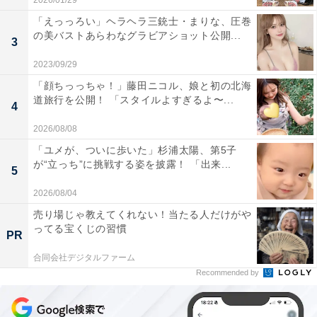
2026/01/29
「えっっろい」ヘラヘラ三銃士・まりな、圧巻
の美バストあらわなグラビアショット公開...
3
2023/09/29
「顔ちっっちゃ！」藤田ニコル、娘と初の北海
道旅行を公開！ 「スタイルよすぎるよ〜...
4
2026/08/08
「ユメが、ついに歩いた」杉浦太陽、第5子
が“立っち”に挑戦する姿を披露！ 「出来...
5
2026/08/04
売り場じゃ教えてくれない！当たる人だけがや
ってる宝くじの習慣
PR
合同会社デジタルファーム
Recommended by