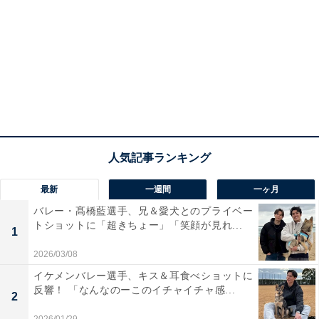
最新
一週間
一ヶ月
バレー・髙橋藍選手、兄＆愛犬とのプライベー
トショットに「超きちょー」「笑顔が見れ...
1
2026/03/08
イケメンバレー選手、キス＆耳食べショットに
反響！ 「なんなのーこのイチャイチャ感...
2