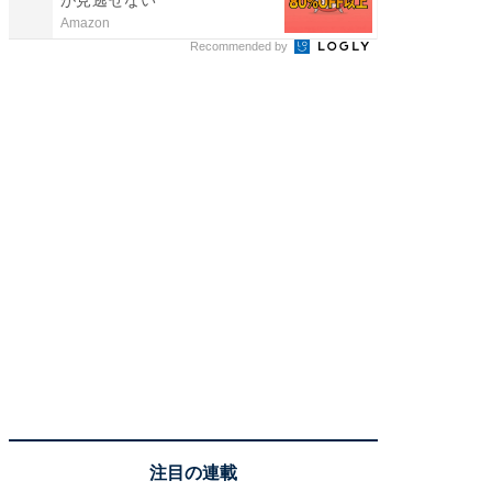
Amazon
COCO VIL
Recommended by
注目の連載