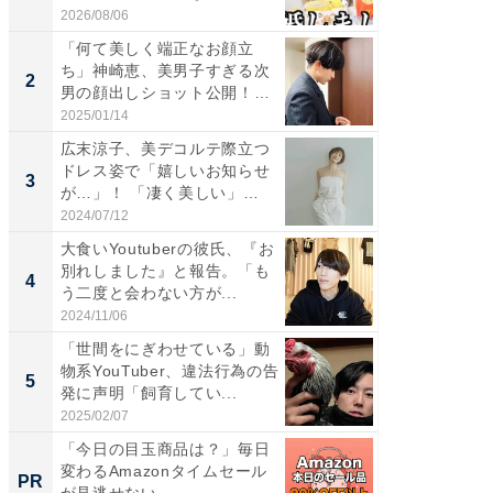
「カ...
2026/08/06
2026/08/0
「何て美しく端正なお顔立
「女の
ち」神崎恵、美男子すぎる次
介、バ
2
2
男の顔出しショット公開！
らのプレ
「め...
愛...
2025/01/14
2026/08/0
広末涼子、美デコルテ際立つ
「脚が
ドレス姿で「嬉しいお知らせ
横川尚
3
3
が…」！ 「凄く美しい」
ムキな姿
「透...
刃...
2024/07/12
2026/08/0
大食いYoutuberの彼氏、『お
「2人と
別れしました』と報告。「も
團十郎
4
4
う二度と会わない方が...
「後ろ
「...
2024/11/06
2026/08/0
「世間をにぎわせている」動
「脳がバ
物系YouTuber、違法行為の告
装姿が話
5
5
発に声明「飼育してい...
のお父さ
2025/02/07
2026/08/0
「今日の目玉商品は？」毎日
全国の
変わるAmazonタイムセール
付きの
PR
PR
が見逃せない