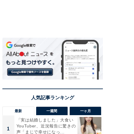
最新
一週間
一ヶ月
「実は結婚しました」大食い
「さす
YouTuber、近況報告に驚きの
は」高
1
1
声「まじで幸せになっ...
災地を