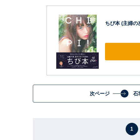
ちぴ本 (主婦の
次ページ
石
1