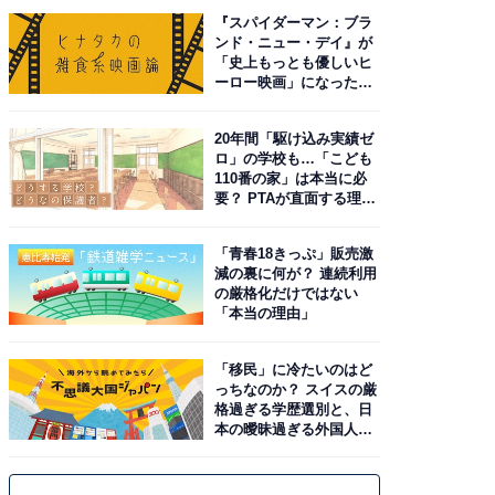
『スパイダーマン：ブラ
ンド・ニュー・デイ』が
「史上もっとも優しいヒ
ーロー映画」になった理
由。予習したい作品は？
20年間「駆け込み実績ゼ
ロ」の学校も…「こども
110番の家」は本当に必
要？ PTAが直面する理想
と現実
「青春18きっぷ」販売激
減の裏に何が？ 連続利用
の厳格化だけではない
「本当の理由」
「移民」に冷たいのはど
っちなのか？ スイスの厳
格過ぎる学歴選別と、日
本の曖昧過ぎる外国人政
策