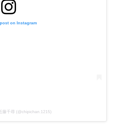
 post on Instagram
y 近藤千尋 (@chipichan.1215)