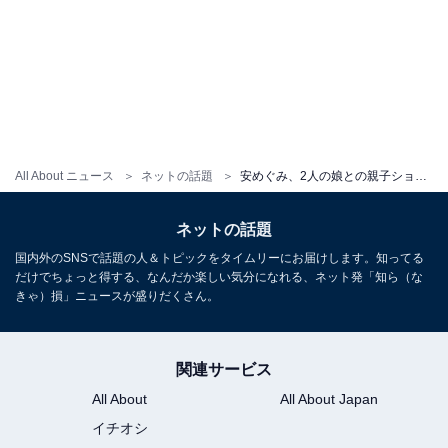
All About ニュース
ネットの話題
安めぐみ、2人の娘との親子ショット披露！ 「ママもとっても美しい」「ほっこり笑顔かわいい」
ネットの話題
国内外のSNSで話題の人＆トピックをタイムリーにお届けします。知ってる
だけでちょっと得する、なんだか楽しい気分になれる、ネット発「知ら（な
きゃ）損」ニュースが盛りだくさん。
関連サービス
All About
All About Japan
イチオシ