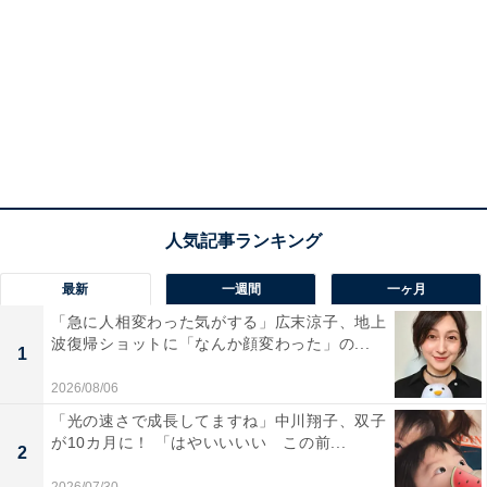
最新
一週間
一ヶ月
「急に人相変わった気がする」広末涼子、地上
波復帰ショットに「なんか顔変わった」の...
1
2026/08/06
「光の速さで成長してますね」中川翔子、双子
が10カ月に！ 「はやいいいい この前...
2