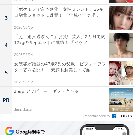
2026/07/30
「ポケモンで言う進化」女性タレント、25キ
ロ増量ショットに反響！ 「全然パーツ埋...
3
2026/08/05
「え、別人過ぎん？」お笑い芸人、2カ月で約
12kgのダイエットに成功！ 「イケメ...
4
2026/08/04
女装姿が話題の47歳2児の父親、ビフォーアフ
ター姿を公開！ 「素顔もお美しくて納...
5
2025/06/12
Jeep アソビュー！ギフト当たる
PR
Jeep Japan
Recommended by