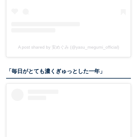
A post shared by 安めぐみ (@yasu_megumi_official)
「毎日がとても濃くぎゅっとした一年」