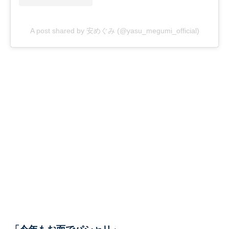
A post shared by 安めぐみ (@yasu_megumi_official)