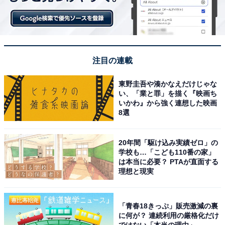
注目の連載
東野圭吾や湊かなえだけじゃな
い、「業と罪」を描く『映画ち
いかわ』から強く連想した映画
8選
20年間「駆け込み実績ゼロ」の
学校も…「こども110番の家」
は本当に必要？ PTAが直面する
理想と現実
「青春18きっぷ」販売激減の裏
に何が？ 連続利用の厳格化だけ