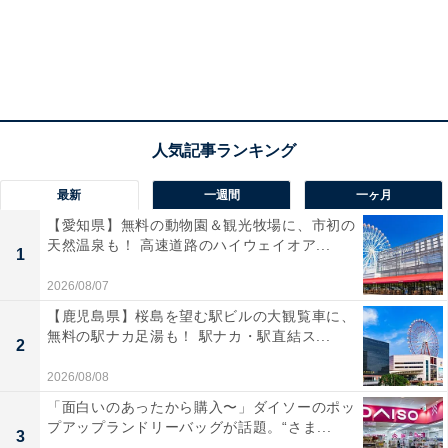
最新
一週間
一ヶ月
【愛知県】無料の動物園＆観光牧場に、市初の
天然温泉も！ 高速道路のハイウェイオア...
1
2026/08/07
【鹿児島県】桜島を望む駅ビルの大観覧車に、
無料の駅ナカ足湯も！ 駅ナカ・駅直結ス...
2
2026/08/08
「面白いのあったから購入〜」ダイソーのポッ
プアップランドリーバッグが話題。“さま...
3