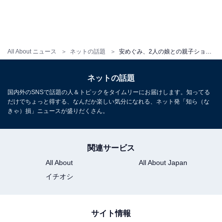
All About ニュース
ネットの話題
安めぐみ、2人の娘との親子ショット披露！ 「ママもとっても美しい」「ほっこり笑顔かわいい」
ネットの話題
国内外のSNSで話題の人＆トピックをタイムリーにお届けします。知ってる
だけでちょっと得する、なんだか楽しい気分になれる、ネット発「知ら（な
きゃ）損」ニュースが盛りだくさん。
関連サービス
All About
All About Japan
イチオシ
サイト情報