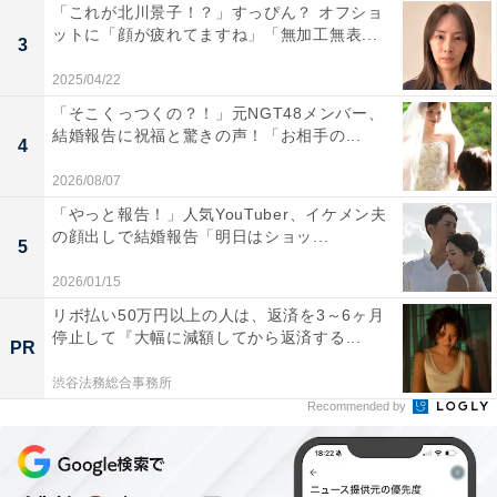
「これが北川景子！？」すっぴん？ オフショ
ットに「顔が疲れてますね」「無加工無表...
3
2025/04/22
「そこくっつくの？！」元NGT48メンバー、
結婚報告に祝福と驚きの声！「お相手の...
4
2026/08/07
「やっと報告！」人気YouTuber、イケメン夫
の顔出しで結婚報告「明日はショッ...
5
2026/01/15
リボ払い50万円以上の人は、返済を3～6ヶ月
停止して『大幅に減額してから返済する...
PR
渋谷法務総合事務所
Recommended by