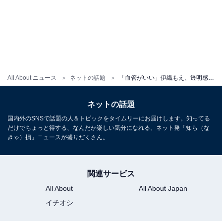
All About ニュース
ネットの話題
「血管がいい」伊織もえ、透明感抜群の美乳にファンもん絶！ 「柔らかそう」「眼福で御座います」
ネットの話題
国内外のSNSで話題の人＆トピックをタイムリーにお届けします。知ってる
だけでちょっと得する、なんだか楽しい気分になれる、ネット発「知ら（な
きゃ）損」ニュースが盛りだくさん。
関連サービス
All About
All About Japan
イチオシ