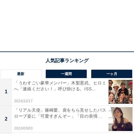
最新
一週間
一ヶ月
「うわすごい豪華メンバー」木梨憲武、ヒロミ
へ「連絡ください！」呼び掛ける。ISS...
1
2024/10/17
「リアル天使」篠崎愛、肩をちら見せしたバス
ローブ姿に「可愛すぎんぞ～」「目の表情...
2
2023/03/03