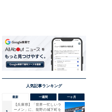
最新
一週間
一ヶ月
【兵庫県】「世界一忙しいラ
「気に
ーメン」に、龍野の城下町を
る〜」3
1
1