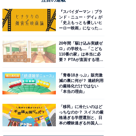
『スパイダーマン：ブラ
ンド・ニュー・デイ』が
「史上もっとも優しいヒ
ーロー映画」になった理
由。予習したい作品は？
20年間「駆け込み実績ゼ
ロ」の学校も…「こども
110番の家」は本当に必
要？ PTAが直面する理想
と現実
「青春18きっぷ」販売激
減の裏に何が？ 連続利用
の厳格化だけではない
「本当の理由」
「移民」に冷たいのはど
っちなのか？ スイスの厳
格過ぎる学歴選別と、日
本の曖昧過ぎる外国人政
策