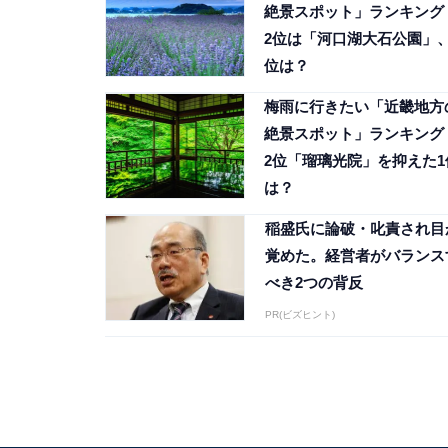
絶景スポット」ランキング
2位は「河口湖大石公園」、
位は？
梅雨に行きたい「近畿地方
絶景スポット」ランキング
2位「瑠璃光院」を抑えた1
は？
稲盛氏に論破・叱責され目
覚めた。経営者がバランス
べき2つの背反
PR(ビズヒント)