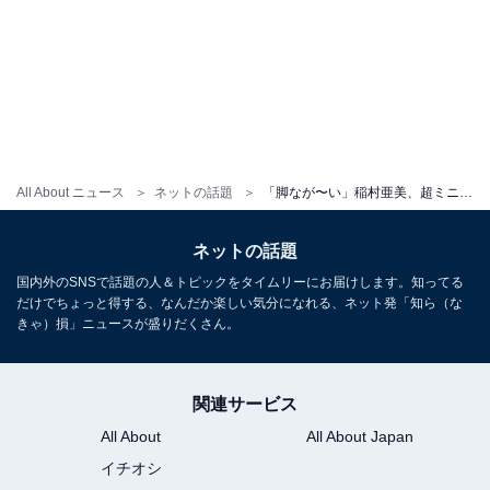
All About ニュース
ネットの話題
「脚なが〜い」稲村亜美、超ミニ丈ゴルフウエア姿に「スタイル超サイコー」「たまらん」と絶賛の声！
ネットの話題
国内外のSNSで話題の人＆トピックをタイムリーにお届けします。知ってる
だけでちょっと得する、なんだか楽しい気分になれる、ネット発「知ら（な
きゃ）損」ニュースが盛りだくさん。
関連サービス
All About
All About Japan
イチオシ