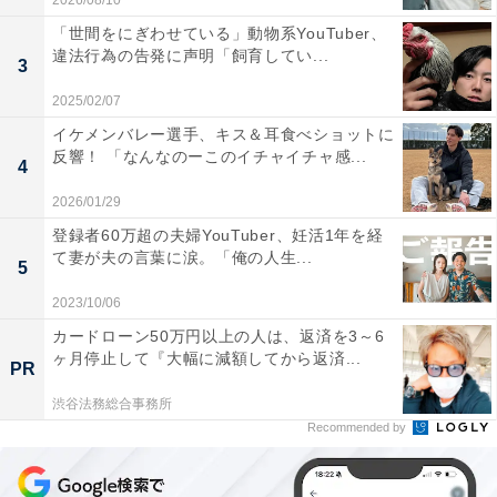
2026/08/10
「世間をにぎわせている」動物系YouTuber、
違法行為の告発に声明「飼育してい...
3
2025/02/07
イケメンバレー選手、キス＆耳食べショットに
反響！ 「なんなのーこのイチャイチャ感...
4
2026/01/29
登録者60万超の夫婦YouTuber、妊活1年を経
て妻が夫の言葉に涙。「俺の人生...
5
2023/10/06
カードローン50万円以上の人は、返済を3～6
ヶ月停止して『大幅に減額してから返済...
PR
渋谷法務総合事務所
Recommended by