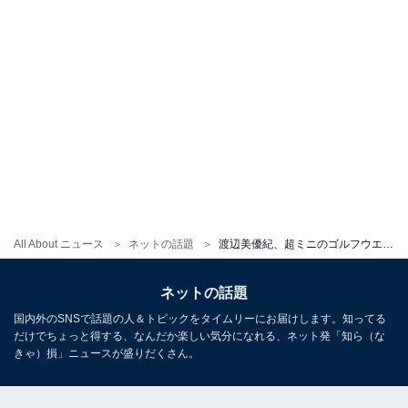
All About ニュース
ネットの話題
渡辺美優紀、超ミニのゴルフウエア姿で太ももあらわに！ 「胸が締め付けられる可愛さ」「スタイルめちゃ良い」
ネットの話題
国内外のSNSで話題の人＆トピックをタイムリーにお届けします。知ってる
だけでちょっと得する、なんだか楽しい気分になれる、ネット発「知ら（な
きゃ）損」ニュースが盛りだくさん。