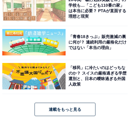
学校も…「こども110番の家」
は本当に必要？ PTAが直面する
理想と現実
「青春18きっぷ」販売激減の裏
に何が？ 連続利用の厳格化だけ
ではない「本当の理由」
「移民」に冷たいのはどっちな
のか？ スイスの厳格過ぎる学歴
選別と、日本の曖昧過ぎる外国
人政策
連載をもっと見る