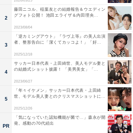
2026/03/25
藤田ニコル、稲葉友との結婚報告＆ウエディン
グフォト公開！ 池田エライザ＆内田理央...
2
2023/08/04
「逆カミングアウト」『ラヴ上等』の美人出演
者、整形告白に「潔くてカッコよ！」「好...
3
2025/12/18
サッカー日本代表・上田綺世、美人モデル妻と
の結婚式ショット披露！ 「美男美女」「...
4
2023/06/27
「年々イケメン」サッカー日本代表・上田綺
世、モデル美人妻とのクリスマスショットに...
5
2025/12/26
「気になっていた認知機能が菌で…」森永が開
発。感動の70代続出
PR